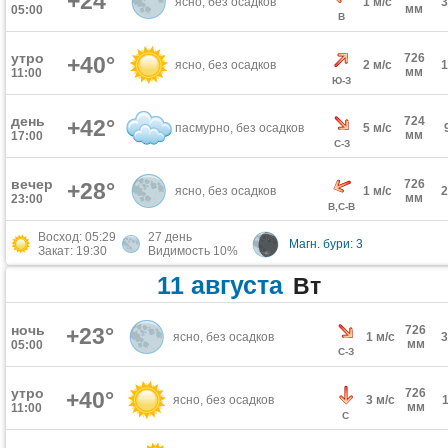
+24°
ясно, без осадков
1 м/с
мм
05:00
В
утро
726
+40°
ясно, без осадков
2 м/с
мм
11:00
Ю-З
день
724
+42°
пасмурно, без осадков
5 м/с
мм
17:00
С-З
вечер
726
+28°
ясно, без осадков
1 м/с
мм
23:00
В,С-В
Восход: 05:29
27 день
Магн. бури: 3
Закат: 19:30
Видимость 10%
11 августа
Вт
ночь
+23°
726
ясно, без осадков
1 м/с
мм
05:00
С-З
утро
726
+40°
ясно, без осадков
3 м/с
мм
11:00
С