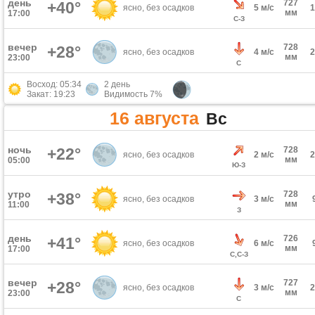
день
727
+40°
ясно, без осадков
5 м/с
мм
17:00
С-З
вечер
728
+28°
ясно, без осадков
4 м/с
мм
23:00
С
Восход: 05:34
2 день
Закат: 19:23
Видимость 7%
16 августа
Вс
ночь
+22°
728
ясно, без осадков
2 м/с
мм
05:00
Ю-З
утро
728
+38°
ясно, без осадков
3 м/с
мм
11:00
З
день
726
+41°
ясно, без осадков
6 м/с
мм
17:00
С,С-З
вечер
727
+28°
ясно, без осадков
3 м/с
мм
23:00
С