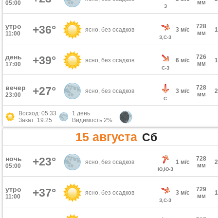
мм
05:00
З
утро
728
+36°
ясно, без осадков
3 м/с
мм
11:00
З,С-З
день
726
+39°
ясно, без осадков
6 м/с
мм
17:00
С-З
вечер
728
+27°
ясно, без осадков
3 м/с
мм
23:00
С
Восход: 05:33
1 день
Закат: 19:25
Видимость 2%
15 августа
Сб
ночь
+23°
728
ясно, без осадков
1 м/с
мм
05:00
Ю,Ю-З
утро
729
+37°
ясно, без осадков
3 м/с
мм
11:00
З,С-З