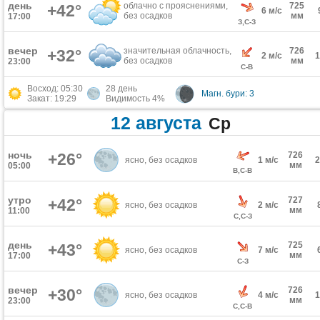
день
облачно с прояснениями,
725
+42°
6 м/с
без осадков
мм
17:00
З,С-З
вечер
значительная облачность,
726
+32°
2 м/с
без осадков
мм
23:00
С-В
Восход: 05:30
28 день
Магн. бури: 3
Закат: 19:29
Видимость 4%
12 августа
Ср
ночь
+26°
726
ясно, без осадков
1 м/с
мм
05:00
В,С-В
утро
727
+42°
ясно, без осадков
2 м/с
мм
11:00
С,С-З
день
725
+43°
ясно, без осадков
7 м/с
мм
17:00
С-З
вечер
726
+30°
ясно, без осадков
4 м/с
мм
23:00
С,С-В