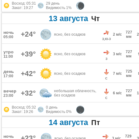
Восход: 05:31
29 день
Закат: 19:27
Видимость 1%
13 августа
Чт
ночь
+24°
727
ясно, без осадков
2 м/с
мм
05:00
З,Ю-З
утро
727
+39°
ясно, без осадков
3 м/с
мм
11:00
З
день
725
+42°
ясно, без осадков
7 м/с
мм
17:00
С
вечер
небольшая облачность,
727
+32°
6 м/с
без осадков
мм
23:00
С
Восход: 05:32
0 день
Закат: 19:26
Видимость 0%
14 августа
Пт
ночь
+23°
729
ясно, без осадков
3 м/с