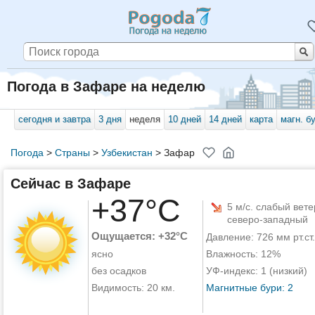
Погода в Зафаре на неделю
сегодня и завтра
3 дня
неделя
10 дней
14 дней
карта
магн. б
Погода
>
Страны
>
Узбекистан
>
Зафар
Сейчас в Зафаре
+37°C
5 м/с. слабый вете
северо-западный
Ощущается: +32°C
Давление: 726 мм рт.ст.
ясно
Влажность: 12%
без осадков
УФ-индекс: 1 (низкий)
Видимость: 20 км.
Магнитные бури: 2