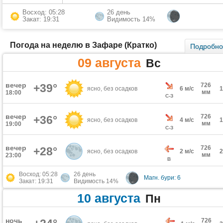
Восход: 05:28
26 день
Закат: 19:31
Видимость 14%
Погода на неделю в Зафаре (Кратко)
Подробн
09 августа
Вс
вечер
+39°
726
ясно, без осадков
6 м/с
мм
18:00
С-З
вечер
726
+36°
ясно, без осадков
4 м/с
мм
19:00
С-З
вечер
726
+28°
ясно, без осадков
2 м/с
мм
23:00
В
Восход: 05:28
26 день
Магн. бури: 6
Закат: 19:31
Видимость 14%
10 августа
Пн
ночь
726