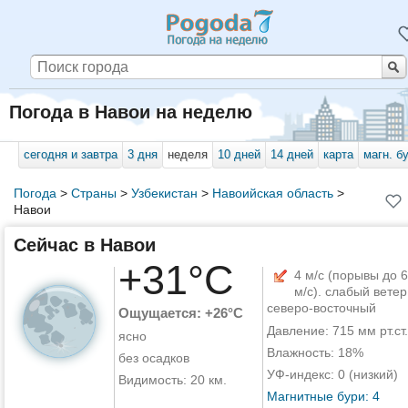
Погода в Навои на неделю
сегодня и завтра
3 дня
неделя
10 дней
14 дней
карта
магн. б
Погода
>
Страны
>
Узбекистан
>
Навоийская область
>
Навои
Сейчас в Навои
+31°C
4 м/с (порывы до 6
м/с). слабый ветер
северо-восточный
Ощущается: +26°C
Давление: 715 мм рт.ст.
ясно
Влажность: 18%
без осадков
УФ-индекс: 0 (низкий)
Видимость: 20 км.
Магнитные бури: 4