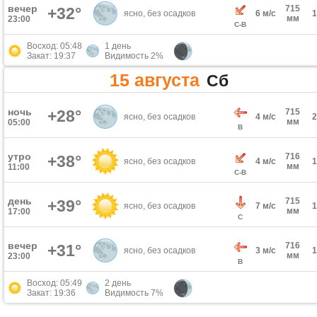
вечер
715
+32°
ясно, без осадков
6 м/с
мм
23:00
С-В
Восход: 05:48
1 день
Закат: 19:37
Видимость 2%
15 августа
Сб
ночь
+28°
715
ясно, без осадков
4 м/с
мм
05:00
В
утро
716
+38°
ясно, без осадков
4 м/с
мм
11:00
С-В
день
715
+39°
ясно, без осадков
7 м/с
мм
17:00
С
вечер
716
+31°
ясно, без осадков
3 м/с
мм
23:00
В
Восход: 05:49
2 день
Закат: 19:36
Видимость 7%