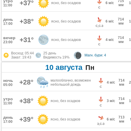
утро
715
+37°
ясно, без осадков
6 м/с
мм
11:00
С
день
714
+38°
ясно, без осадков
6 м/с
мм
17:00
С,С-З
вечер
714
+31°
ясно, без осадков
4 м/с
мм
23:00
С
Восход: 05:44
25 день
Магн. бури: 4
Закат: 19:43
Видимость 19%
10 августа
Пн
ночь
+28°
малооблачно, возможен
714
4 м/с
небольшой дождь
мм
05:00
С
утро
714
+38°
ясно, без осадков
3 м/с
мм
11:00
С
день
713
+39°
ясно, без осадков
6 м/с
мм
17:00
З,С-З