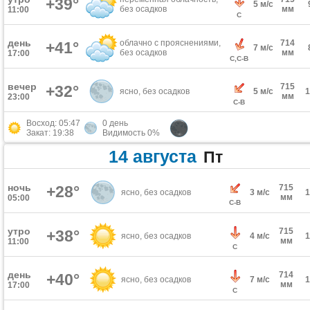
+39°
5 м/с
без осадков
мм
11:00
С
день
облачно с прояснениями,
714
+41°
7 м/с
без осадков
мм
17:00
С,С-В
вечер
715
+32°
ясно, без осадков
5 м/с
мм
23:00
С-В
Восход: 05:47
0 день
Закат: 19:38
Видимость 0%
14 августа
Пт
ночь
+28°
715
ясно, без осадков
3 м/с
мм
05:00
С-В
утро
715
+38°
ясно, без осадков
4 м/с
мм
11:00
С
день
714
+40°
ясно, без осадков
7 м/с
мм
17:00
С