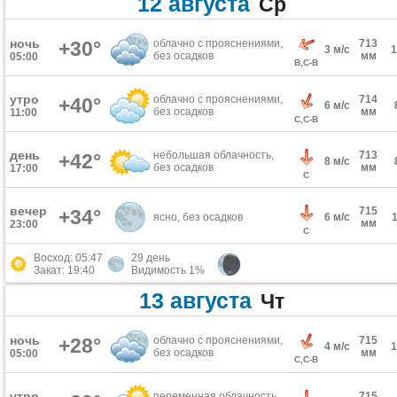
12 августа
Ср
ночь
+30°
облачно с прояснениями,
713
3 м/с
без осадков
мм
05:00
В,С-В
утро
облачно с прояснениями,
714
+40°
6 м/с
без осадков
мм
11:00
С,С-В
день
небольшая облачность,
713
+42°
8 м/с
без осадков
мм
17:00
С
вечер
715
+34°
ясно, без осадков
6 м/с
мм
23:00
С
Восход: 05:47
29 день
Закат: 19:40
Видимость 1%
13 августа
Чт
ночь
+28°
облачно с прояснениями,
715
4 м/с
без осадков
мм
05:00
С,С-В
утро
переменная облачность,
715