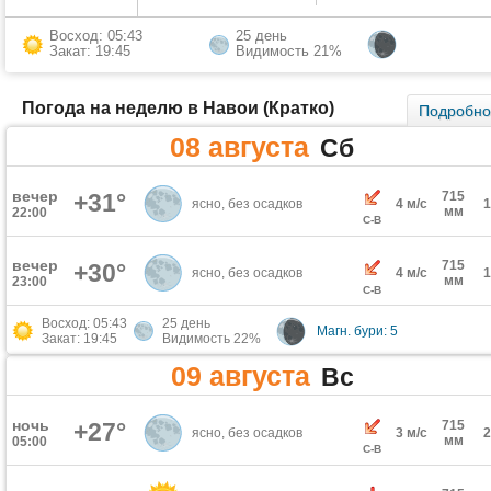
Восход: 05:43
25 день
Закат: 19:45
Видимость 21%
Погода на неделю в Навои (Кратко)
Подробн
08 августа
Сб
вечер
+31°
715
ясно, без осадков
4 м/с
мм
22:00
С-В
вечер
715
+30°
ясно, без осадков
4 м/с
мм
23:00
С-В
Восход: 05:43
25 день
Магн. бури: 5
Закат: 19:45
Видимость 22%
09 августа
Вс
ночь
+27°
715
ясно, без осадков
3 м/с
мм
05:00
С-В