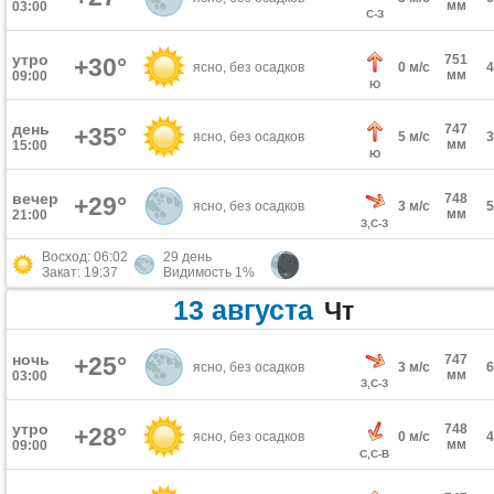
мм
03:00
С-З
утро
751
+30°
ясно, без осадков
0 м/с
мм
09:00
Ю
день
747
+35°
ясно, без осадков
5 м/с
мм
15:00
Ю
вечер
748
+29°
ясно, без осадков
3 м/с
мм
21:00
З,С-З
Восход: 06:02
29 день
Закат: 19:37
Видимость 1%
13 августа
Чт
ночь
+25°
747
ясно, без осадков
3 м/с
мм
03:00
З,С-З
утро
748
+28°
ясно, без осадков
0 м/с
мм
09:00
С,С-В