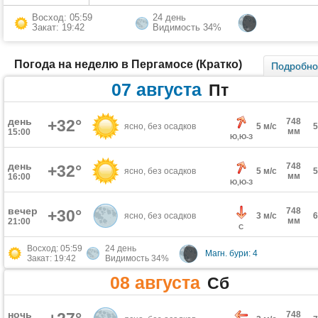
Восход: 05:59
24 день
Закат: 19:42
Видимость 34%
Погода на неделю в Пергамосе (Кратко)
Подробн
07 августа
Пт
день
+32°
748
ясно, без осадков
5 м/с
мм
15:00
Ю,Ю-З
день
748
+32°
ясно, без осадков
5 м/с
мм
16:00
Ю,Ю-З
вечер
748
+30°
ясно, без осадков
3 м/с
мм
21:00
С
Восход: 05:59
24 день
Магн. бури: 4
Закат: 19:42
Видимость 34%
08 августа
Сб
ночь
748