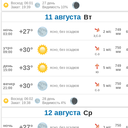
Восход: 06:01
27 день
Закат: 19:39
Видимость 10%
11 августа
Вт
ночь
+27°
749
ясно, без осадков
2 м/с
мм
03:00
З,С-З
утро
750
+30°
ясно, без осадков
1 м/с
мм
09:00
С-З
день
749
+33°
ясно, без осадков
5 м/с
мм
15:00
Ю
вечер
750
+30°
ясно, без осадков
5 м/с
мм
21:00
С-З
Восход: 06:02
28 день
Закат: 19:38
Видимость 4%
12 августа
Ср
ночь
+27°
750
ясно, без осадков
3 м/с