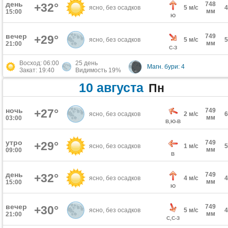
день
748
+32°
ясно, без осадков
5 м/с
мм
15:00
Ю
вечер
749
+29°
ясно, без осадков
5 м/с
мм
21:00
С-З
Восход: 06:00
25 день
Магн. бури: 4
Закат: 19:40
Видимость 19%
10 августа
Пн
ночь
+27°
749
ясно, без осадков
2 м/с
мм
03:00
В,Ю-В
утро
749
+29°
ясно, без осадков
1 м/с
мм
09:00
В
день
749
+32°
ясно, без осадков
4 м/с
мм
15:00
Ю
вечер
749
+30°
ясно, без осадков
5 м/с
мм
21:00
С,С-З