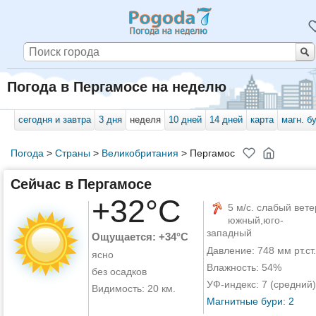
Погода в Пергамосе на неделю
сегодня и завтра
3 дня
неделя
10 дней
14 дней
карта
магн. б
Погода
>
Страны
>
Великобритания
>
Пергамос
Сейчас в Пергамосе
+32°C
5 м/с. слабый вете
южный,юго-
западный
Ощущается: +34°C
Давление: 748 мм рт.ст.
ясно
Влажность: 54%
без осадков
УФ-индекс: 7 (средний)
Видимость: 20 км.
Магнитные бури: 2