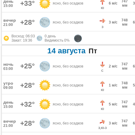
день
747
+33°
ясно, без осадков
6 м/с
мм
15:00
Ю
вечер
748
+28°
ясно, без осадков
3 м/с
мм
21:00
З
Восход: 06:03
0 день
Закат: 19:36
Видимость 0%
14 августа
Пт
ночь
+25°
747
ясно, без осадков
2 м/с
мм
03:00
С
утро
748
+28°
ясно, без осадков
1 м/с
мм
09:00
Ю
день
747
+32°
ясно, без осадков
5 м/с
мм
15:00
Ю
вечер
747
+28°
ясно, без осадков
3 м/с
мм
21:00
З,Ю-З