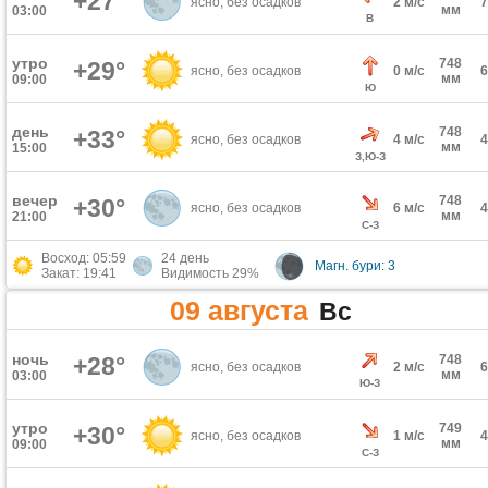
+27°
ясно, без осадков
2 м/с
мм
03:00
В
утро
748
+29°
ясно, без осадков
0 м/с
мм
09:00
Ю
день
748
+33°
ясно, без осадков
4 м/с
мм
15:00
З,Ю-З
вечер
748
+30°
ясно, без осадков
6 м/с
мм
21:00
С-З
Восход: 05:59
24 день
Магн. бури: 3
Закат: 19:41
Видимость 29%
09 августа
Вс
ночь
+28°
748
ясно, без осадков
2 м/с
мм
03:00
Ю-З
утро
749
+30°
ясно, без осадков
1 м/с
мм
09:00
С-З