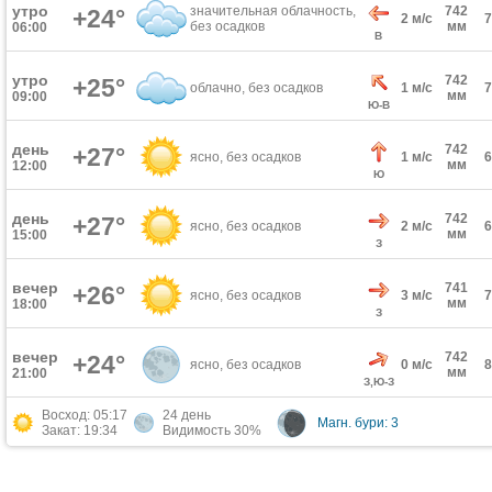
утро
значительная облачность,
742
+24°
2 м/с
без осадков
мм
06:00
В
утро
742
+25°
облачно, без осадков
1 м/с
мм
09:00
Ю-В
день
742
+27°
ясно, без осадков
1 м/с
мм
12:00
Ю
день
742
+27°
ясно, без осадков
2 м/с
мм
15:00
З
вечер
741
+26°
ясно, без осадков
3 м/с
мм
18:00
З
вечер
742
+24°
ясно, без осадков
0 м/с
мм
21:00
З,Ю-З
Восход: 05:17
24 день
Магн. бури: 3
Закат: 19:34
Видимость 30%