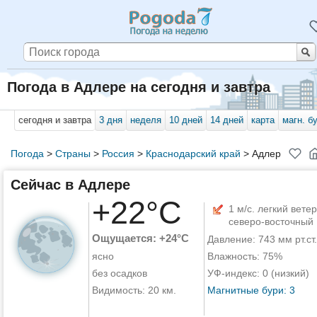
Погода в Адлере на сегодня и завтра
сегодня и завтра
3 дня
неделя
10 дней
14 дней
карта
магн. б
Погода
>
Страны
>
Россия
>
Краснодарский край
>
Адлер
Сейчас в Адлере
+22°C
1 м/с. легкий ветер
северо-восточный
Ощущается: +24°C
Давление: 743 мм рт.ст.
ясно
Влажность: 75%
без осадков
УФ-индекс: 0 (низкий)
Видимость: 20 км.
Магнитные бури: 3