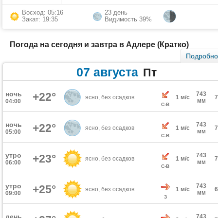
Восход: 05:16
23 день
Закат: 19:35
Видимость 39%
Погода на сегодня и завтра в Адлере (Кратко)
Подробн
07 августа
Пт
ночь
+22°
743
ясно, без осадков
1 м/с
мм
04:00
С-В
ночь
743
+22°
ясно, без осадков
1 м/с
мм
05:00
С-В
утро
743
+23°
ясно, без осадков
1 м/с
мм
06:00
С-В
утро
743
+25°
ясно, без осадков
1 м/с
мм
09:00
З
день
743