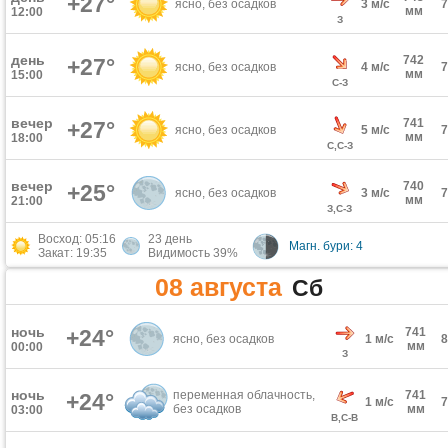
+27°
ясно, без осадков
3 м/с
мм
12:00
З
день
742
+27°
ясно, без осадков
4 м/с
мм
15:00
С-З
вечер
741
+27°
ясно, без осадков
5 м/с
мм
18:00
С,С-З
вечер
740
+25°
ясно, без осадков
3 м/с
мм
21:00
З,С-З
Восход: 05:16
23 день
Магн. бури: 4
Закат: 19:35
Видимость 39%
08 августа
Сб
ночь
+24°
741
ясно, без осадков
1 м/с
мм
00:00
З
ночь
переменная облачность,
741
+24°
1 м/с
без осадков
мм
03:00
В,С-В