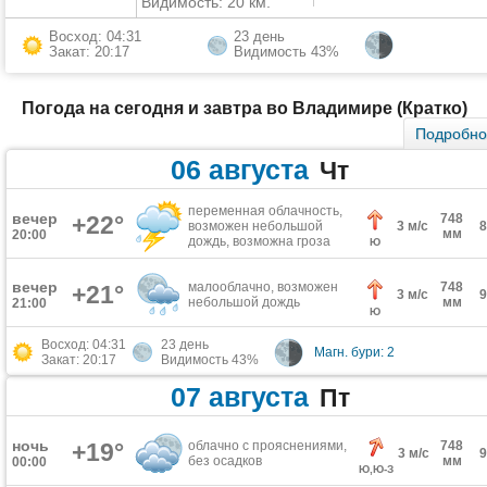
Видимость: 20 км.
Восход: 04:31
23 день
Закат: 20:17
Видимость 43%
Погода на сегодня и завтра во Владимире (Кратко)
Подробн
06 августа
Чт
переменная облачность,
вечер
+22°
748
возможен небольшой
3 м/с
мм
20:00
дождь, возможна гроза
Ю
вечер
малооблачно, возможен
748
+21°
3 м/с
небольшой дождь
мм
21:00
Ю
Восход: 04:31
23 день
Магн. бури: 2
Закат: 20:17
Видимость 43%
07 августа
Пт
ночь
+19°
облачно с прояснениями,
748
3 м/с
без осадков
мм
00:00
Ю,Ю-З