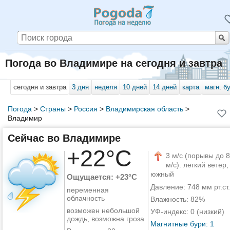
Погода во Владимире на сегодня и завтра
сегодня и завтра
3 дня
неделя
10 дней
14 дней
карта
магн. б
Погода
>
Страны
>
Россия
>
Владимирская область
>
Владимир
Сейчас во Владимире
+22°C
3 м/с (порывы до 8
м/с). легкий ветер,
южный
Ощущается: +23°C
Давление: 748 мм рт.ст.
переменная
облачность
Влажность: 82%
возможен небольшой
УФ-индекс: 0 (низкий)
дождь, возможна гроза
Магнитные бури: 1