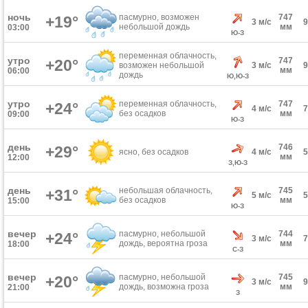
ночь
пасмурно, возможен
747
+19°
3 м/с
небольшой дождь
мм
03:00
Ю-З
переменная облачность,
утро
747
+20°
возможен небольшой
3 м/с
мм
06:00
дождь
Ю,Ю-З
утро
переменная облачность,
747
+24°
4 м/с
без осадков
мм
09:00
Ю-З
день
746
+29°
ясно, без осадков
4 м/с
мм
12:00
З,Ю-З
день
небольшая облачность,
745
+31°
5 м/с
без осадков
мм
15:00
Ю-З
вечер
пасмурно, небольшой
744
+24°
3 м/с
дождь, вероятна гроза
мм
18:00
С-З
вечер
пасмурно, небольшой
745
+20°
3 м/с
дождь, возможна гроза
мм
21:00
З