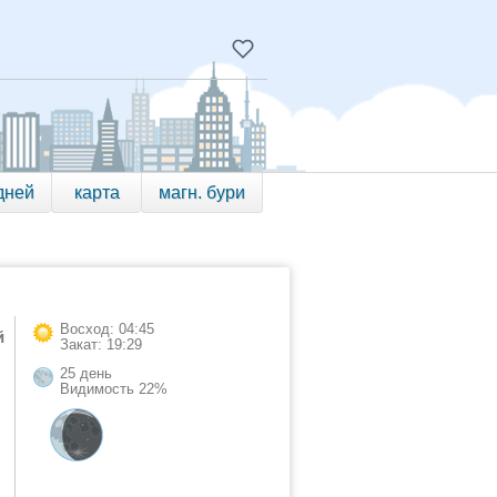
дней
карта
магн. бури
Восход: 04:45
й
Закат: 19:29
25 день
Видимость 22%