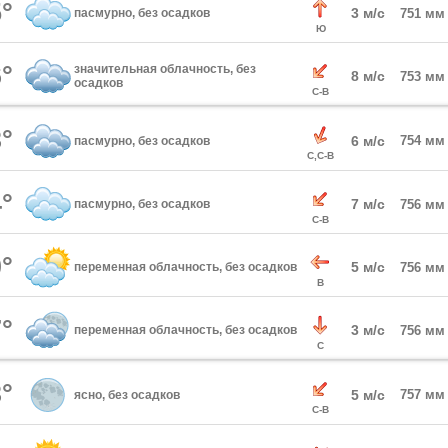
°
3 м/с
пасмурно, без осадков
751 мм
Ю
°
значительная облачность, без
8 м/с
753 мм
осадков
С-В
°
6 м/с
754 мм
пасмурно, без осадков
С,С-В
°
7 м/с
пасмурно, без осадков
756 мм
С-В
°
5 м/с
переменная облачность, без осадков
756 мм
В
°
3 м/с
переменная облачность, без осадков
756 мм
С
°
5 м/с
757 мм
ясно, без осадков
С-В