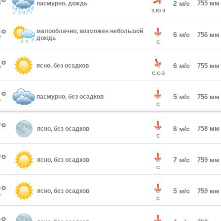
°
2 м/с
755 мм
пасмурно, дождь
З,Ю-З
°
малооблачно, возможен небольшой
6 м/с
756 мм
дождь
С
°
6 м/с
ясно, без осадков
755 мм
С,С-З
°
5 м/с
пасмурно, без осадков
756 мм
С
°
6 м/с
758 мм
ясно, без осадков
С
°
7 м/с
ясно, без осадков
759 мм
С
°
5 м/с
ясно, без осадков
759 мм
С