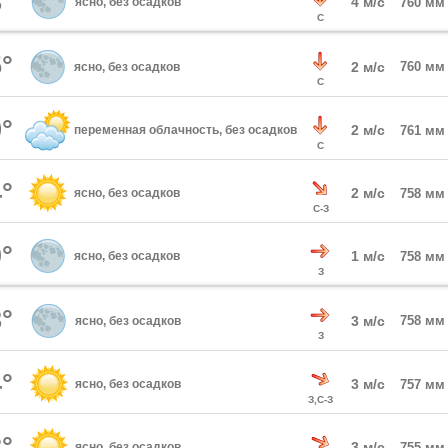
°
4 м/с
ясно, без осадков
760 мм
С
°
2 м/с
760 мм
ясно, без осадков
С
°
2 м/с
переменная облачность, без осадков
761 мм
С
°
2 м/с
ясно, без осадков
758 мм
С-З
°
1 м/с
ясно, без осадков
758 мм
З
°
3 м/с
758 мм
ясно, без осадков
З
°
3 м/с
ясно, без осадков
757 мм
З,С-З
°
3 м/с
ясно, без осадков
755 мм