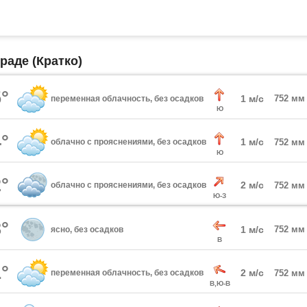
раде (Кратко)
°
1 м/с
752 мм
переменная облачность, без осадков
Ю
°
1 м/с
облачно с прояснениями, без осадков
752 мм
Ю
°
2 м/с
облачно с прояснениями, без осадков
752 мм
Ю-З
°
1 м/с
752 мм
ясно, без осадков
В
°
2 м/с
переменная облачность, без осадков
752 мм
В,Ю-В