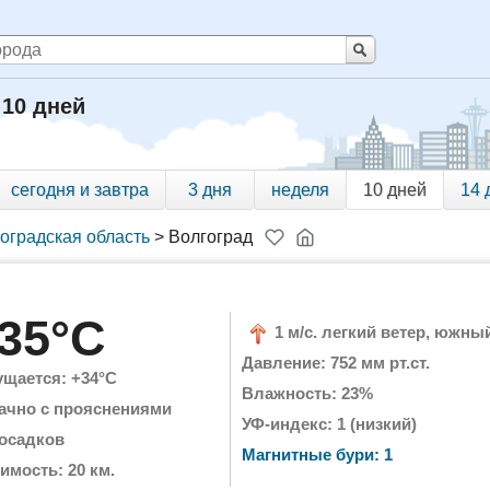
 10 дней
сегодня и завтра
3 дня
неделя
10 дней
14 
оградская область
>
Волгоград
35°C
1 м/с. легкий ветер, южны
Давление: 752 мм рт.ст.
щается: +34°C
Влажность: 23%
ачно с прояснениями
УФ-индекс: 1 (низкий)
 осадков
Магнитные бури: 1
имость: 20 км.