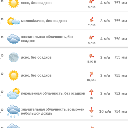
°
4 м/с
ясно, без осадков
757 мм
В,С-В
°
3 м/с
малооблачно, без осадков
755 мм
С,С-В
°
значительная облачность, без
4 м/с
756 мм
осадков
В,С-В
°
3 м/с
755 мм
ясно, без осадков
В,Ю-В
°
3 м/с
ясно, без осадков
755 мм
Ю,Ю-З
°
3 м/с
переменная облачность, без осадков
752 мм
Ю
°
значительная облачность, возможен
10 м/с
754 мм
небольшой дождь
С