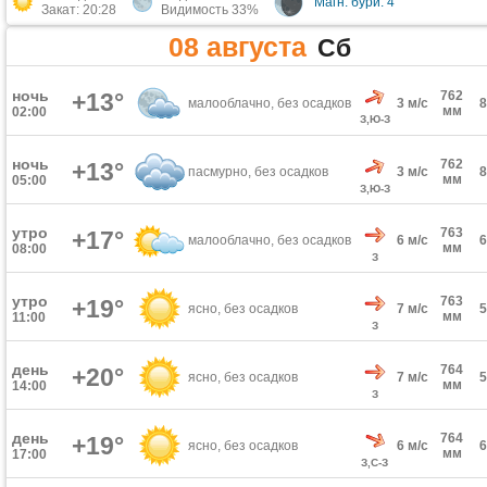
Магн. бури: 4
Закат: 20:28
Видимость 33%
08 августа
Сб
ночь
+13°
762
малооблачно, без осадков
3 м/с
мм
02:00
З,Ю-З
ночь
762
+13°
пасмурно, без осадков
3 м/с
мм
05:00
З,Ю-З
утро
763
+17°
малооблачно, без осадков
6 м/с
мм
08:00
З
утро
763
+19°
ясно, без осадков
7 м/с
мм
11:00
З
день
764
+20°
ясно, без осадков
7 м/с
мм
14:00
З
день
764
+19°
ясно, без осадков
6 м/с
мм
17:00
З,С-З