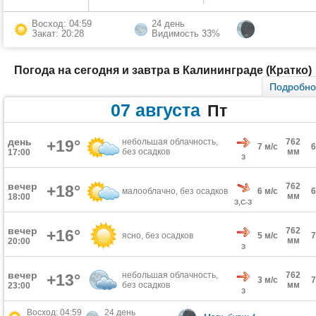
Восход: 04:59
24 день
Закат: 20:28
Видимость 33%
Погода на сегодня и завтра в Калининграде (Кратко)
Подробн
07 августа
Пт
день
+19°
небольшая облачность,
762
7 м/с
без осадков
мм
17:00
З
вечер
762
+18°
малооблачно, без осадков
6 м/с
мм
18:00
З,С-З
вечер
762
+16°
ясно, без осадков
5 м/с
мм
20:00
З
вечер
небольшая облачность,
762
+13°
3 м/с
без осадков
мм
23:00
З
Восход: 04:59
24 день