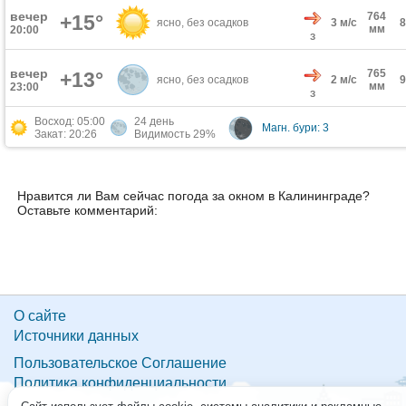
вечер
764
+15°
ясно, без осадков
3 м/с
мм
20:00
З
вечер
765
+13°
ясно, без осадков
2 м/с
мм
23:00
З
Восход: 05:00
24 день
Магн. бури: 3
Закат: 20:26
Видимость 29%
Нравится ли Вам сейчас погода за окном в Калининграде?
Оставьте комментарий:
О сайте
Источники данных
Пользовательское Соглашение
Политика конфиденциальности