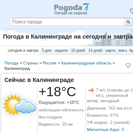
Погода в Калининграде на сегодня и завтра
сегодня и завтра
3 дня
неделя
10 дней
14 дней
карта
магн. б
Погода
>
Страны
>
Россия
>
Калининградская область
>
Калининград
Сейчас в Калининграде
+18°C
7 м/с (порывы до 
м/с). умеренный
ветер, западный
Ощущается: +15°C
Давление: 762 мм рт.ст.
небольшая облачность
Влажность: 67%
без осадков
УФ-индекс: 2 (низкий)
Видимость: 20 км.
Магнитные бури: 3