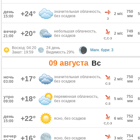
день
значительная облачность,
750
+24°
2 м/с
без осадков
мм
15:00
З
вечер
небольшая облачность,
749
+20°
2 м/с
без осадков
мм
21:00
С,С-З
Восход: 04:20
24 день
Магн. бури: 3
Закат: 19:59
Видимость 29%
09 августа
Вс
ночь
+17°
значительная облачность,
750
2 м/с
без осадков
мм
03:00
С-З
утро
переменная облачность,
751
+18°
5 м/с
без осадков
мм
09:00
С-З
день
752
+22°
ясно, без осадков
6 м/с
мм
15:00
С,С-З
вечер
754
+16°
ясно, без осадков
3 м/с