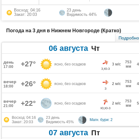
Восход: 04:16
23 день
Закат: 20:03
Видимость 44%
Погода на 3 дня в Нижнем Новгороде (Кратко)
Подробн
06 августа
Чт
день
+27°
753
ясно, без осадков
3 м/с
мм
17:00
З,Ю-З
вечер
753
+26°
ясно, без осадков
2 м/с
мм
18:00
З
вечер
753
+22°
ясно, без осадков
2 м/с
мм
21:00
Ю,Ю-З
Восход: 04:16
23 день
Магн. бури: 2
Закат: 20:03
Видимость 45%
07 августа
Пт