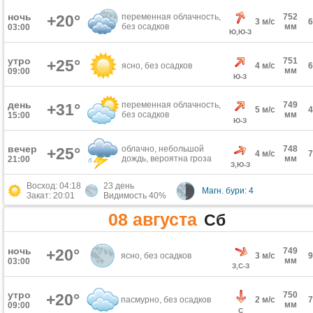
ночь
+20°
переменная облачность,
752
3 м/с
без осадков
мм
03:00
Ю,Ю-З
утро
751
+25°
ясно, без осадков
4 м/с
мм
09:00
Ю-З
день
переменная облачность,
749
+31°
5 м/с
без осадков
мм
15:00
Ю-З
вечер
облачно, небольшой
748
+25°
4 м/с
дождь, вероятна гроза
мм
21:00
З,Ю-З
Восход: 04:18
23 день
Магн. бури: 4
Закат: 20:01
Видимость 40%
08 августа
Сб
ночь
+20°
749
ясно, без осадков
3 м/с
мм
03:00
З,С-З
утро
750
+20°
пасмурно, без осадков
2 м/с
мм
09:00
С