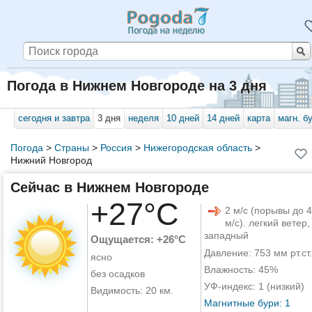
Погода в Нижнем Новгороде на 3 дня
сегодня и завтра
3 дня
неделя
10 дней
14 дней
карта
магн. б
Погода
>
Страны
>
Россия
>
Нижегородская область
>
Нижний Новгород
Сейчас в Нижнем Новгороде
+27°C
2 м/с (порывы до 4
м/с). легкий ветер,
западный
Ощущается: +26°C
Давление: 753 мм рт.ст.
ясно
Влажность: 45%
без осадков
УФ-индекс: 1 (низкий)
Видимость: 20 км.
Магнитные бури: 1