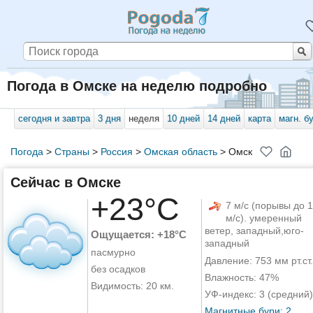
Погода в Омске на неделю подробно
сегодня и завтра
3 дня
неделя
10 дней
14 дней
карта
магн. б
Погода
>
Страны
>
Россия
>
Омская область
>
Омск
Сейчас в Омске
+23°C
7 м/с (порывы до 1
м/с). умеренный
ветер, западный,юго-
Ощущается: +18°C
западный
пасмурно
Давление: 753 мм рт.ст.
без осадков
Влажность: 47%
Видимость: 20 км.
УФ-индекс: 3 (средний)
Магнитные бури: 2