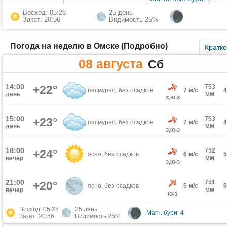
Восход: 05:28
25 день
Закат: 20:56
Видимость 25%
Погода на неделю в Омске (Подробно)
Кратк
08 августа
Сб
14:00
+22°
753
пасмурно, без осадков
7 м/с
мм
день
З,Ю-З
15:00
753
+23°
пасмурно, без осадков
7 м/с
мм
день
З,Ю-З
18:00
752
+24°
ясно, без осадков
6 м/с
мм
вечер
З,Ю-З
21:00
751
+20°
ясно, без осадков
5 м/с
мм
вечер
Ю-З
Восход: 05:28
25 день
Магн. бури: 4
Закат: 20:56
Видимость 25%