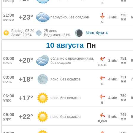
мм
вечер
З
21:00
750
+23°
пасмурно, без осадков
3 м/с
мм
вечер
С
Восход: 05:29
25 день
Магн. бури: 4
Закат: 20:54
Видимость 21%
10 августа
Пн
00:00
+20°
облачно с прояснениями,
751
2 м/с
без осадков
мм
ночь
В,С-В
03:00
751
+18°
ясно, без осадков
4 м/с
мм
ночь
В
06:00
750
+17°
ясно, без осадков
4 м/с
мм
утро
В
09:00
749
+22°
ясно, без осадков
5 м/с
мм
утро
В,Ю-В