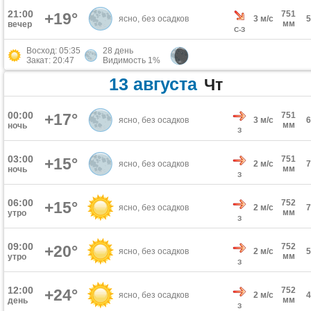
21:00
751
+19°
ясно, без осадков
3 м/с
мм
вечер
С-З
Восход: 05:35
28 день
Закат: 20:47
Видимость 1%
13 августа
Чт
00:00
+17°
751
ясно, без осадков
3 м/с
мм
ночь
З
03:00
751
+15°
ясно, без осадков
2 м/с
мм
ночь
З
06:00
752
+15°
ясно, без осадков
2 м/с
мм
утро
З
09:00
752
+20°
ясно, без осадков
2 м/с
мм
утро
З
12:00
752
+24°
ясно, без осадков
2 м/с
мм
день
З