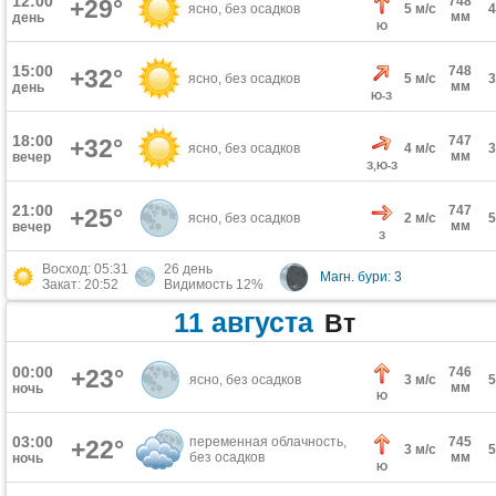
12:00
748
+29°
ясно, без осадков
5 м/с
мм
день
Ю
15:00
748
+32°
ясно, без осадков
5 м/с
мм
день
Ю-З
18:00
747
+32°
ясно, без осадков
4 м/с
мм
вечер
З,Ю-З
21:00
747
+25°
ясно, без осадков
2 м/с
мм
вечер
З
Восход: 05:31
26 день
Магн. бури: 3
Закат: 20:52
Видимость 12%
11 августа
Вт
00:00
+23°
746
ясно, без осадков
3 м/с
мм
ночь
Ю
03:00
переменная облачность,
745
+22°
3 м/с
без осадков
мм
ночь
Ю