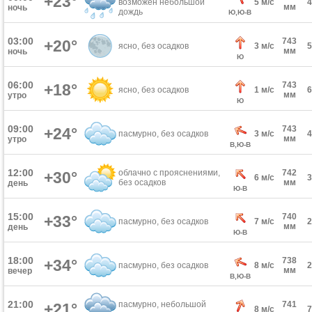
+23°
возможен небольшой
5 м/с
мм
ночь
дождь
Ю,Ю-В
03:00
743
+20°
ясно, без осадков
3 м/с
мм
ночь
Ю
06:00
743
+18°
ясно, без осадков
1 м/с
мм
утро
Ю
09:00
743
+24°
пасмурно, без осадков
3 м/с
мм
утро
В,Ю-В
12:00
облачно с прояснениями,
742
+30°
6 м/с
без осадков
мм
день
Ю-В
15:00
740
+33°
пасмурно, без осадков
7 м/с
мм
день
Ю-В
18:00
738
+34°
пасмурно, без осадков
8 м/с
мм
вечер
В,Ю-В
21:00
пасмурно, небольшой
741
+21°
8 м/с