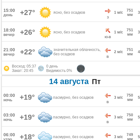
15:00
751
+27°
ясно, без осадков
1 м/с
мм
день
З
18:00
751
+26°
ясно, без осадков
1 м/с
мм
вечер
Ю-В
21:00
значительная облачность,
751
+22°
2 м/с
без осадков
мм
вечер
В
Восход: 05:37
0 день
Закат: 20:45
Видимость 0%
14 августа
Пт
00:00
+19°
750
пасмурно, без осадков
3 м/с
мм
ночь
В
03:00
750
+19°
пасмурно, без осадков
3 м/с
мм
ночь
В
06:00
749
+18°
пасмурно, без осадков
3 м/с
мм
утро