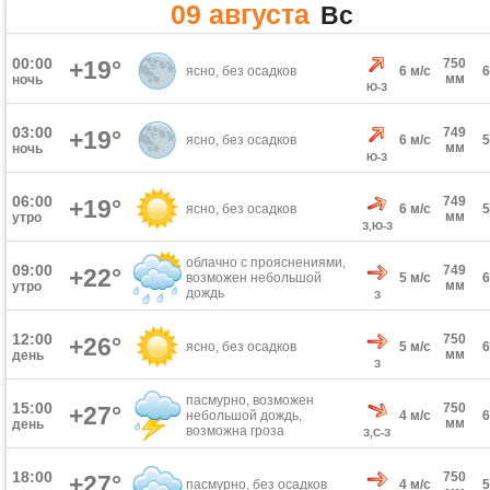
09 августа
Вс
00:00
+19°
750
ясно, без осадков
6 м/с
мм
ночь
Ю-З
03:00
749
+19°
ясно, без осадков
6 м/с
мм
ночь
Ю-З
06:00
749
+19°
ясно, без осадков
6 м/с
мм
утро
З,Ю-З
облачно с прояснениями,
09:00
749
+22°
возможен небольшой
5 м/с
мм
утро
дождь
З
12:00
750
+26°
ясно, без осадков
5 м/с
мм
день
З
пасмурно, возможен
15:00
750
+27°
небольшой дождь,
4 м/с
мм
день
возможна гроза
З,С-З
18:00
750
+27°
пасмурно, без осадков
4 м/с