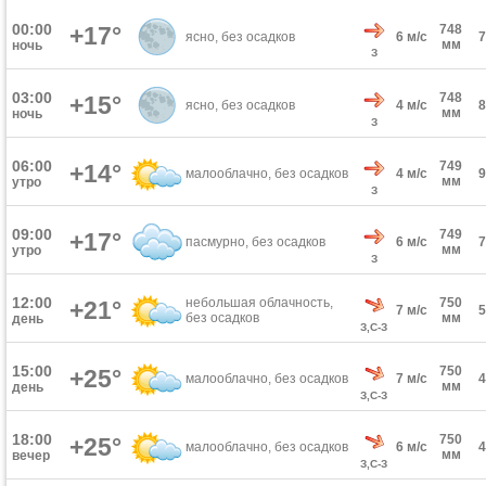
00:00
+17°
748
ясно, без осадков
6 м/с
мм
ночь
З
03:00
748
+15°
ясно, без осадков
4 м/с
мм
ночь
З
06:00
749
+14°
малооблачно, без осадков
4 м/с
мм
утро
З
09:00
749
+17°
пасмурно, без осадков
6 м/с
мм
утро
З
12:00
небольшая облачность,
750
+21°
7 м/с
без осадков
мм
день
З,С-З
15:00
750
+25°
малооблачно, без осадков
7 м/с
мм
день
З,С-З
18:00
750
+25°
малооблачно, без осадков
6 м/с
мм
вечер
З,С-З