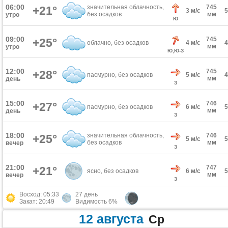
06:00
значительная облачность,
745
+21°
3 м/с
без осадков
мм
утро
Ю
09:00
745
+25°
облачно, без осадков
4 м/с
мм
утро
Ю,Ю-З
12:00
745
+28°
пасмурно, без осадков
5 м/с
мм
день
З
15:00
746
+27°
пасмурно, без осадков
6 м/с
мм
день
З
18:00
значительная облачность,
746
+25°
5 м/с
без осадков
мм
вечер
З
21:00
747
+21°
ясно, без осадков
6 м/с
мм
вечер
З
Восход: 05:33
27 день
Закат: 20:49
Видимость 6%
12 августа
Ср