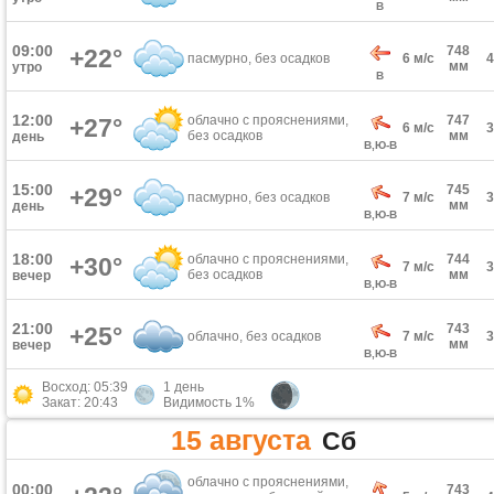
В
09:00
748
+22°
пасмурно, без осадков
6 м/с
мм
утро
В
12:00
облачно с прояснениями,
747
+27°
6 м/с
без осадков
мм
день
В,Ю-В
15:00
745
+29°
пасмурно, без осадков
7 м/с
мм
день
В,Ю-В
18:00
облачно с прояснениями,
744
+30°
7 м/с
без осадков
мм
вечер
В,Ю-В
21:00
743
+25°
облачно, без осадков
7 м/с
мм
вечер
В,Ю-В
Восход: 05:39
1 день
Закат: 20:43
Видимость 1%
15 августа
Сб
облачно с прояснениями,
00:00
743