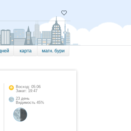
дней
карта
магн. бури
Восход: 05:06
Закат: 19:47
23 день
Видимость 45%