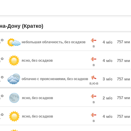
на-Дону (Кратко)
°
4 м/с
757 мм
небольшая облачность, без осадков
В
°
4 м/с
ясно, без осадков
757 мм
В
°
3 м/с
облачно с прояснениями, без осадков
757 мм
В,Ю-В
°
2 м/с
757 мм
ясно, без осадков
В
°
4 м/с
ясно, без осадков
757 мм
В