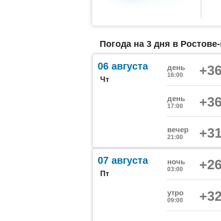
Погода на 3 дня в Ростове-
06 августа
день
+36
16:00
Чт
день
+36
17:00
вечер
+31
21:00
07 августа
ночь
+26
03:00
Пт
утро
+32
09:00