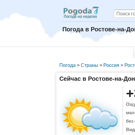
Погода в Ростове-на-До
Погода
>
Страны
>
Россия
>
Рост
Сейчас в Ростове-на-До
+
Ощу
мал
без
Вид