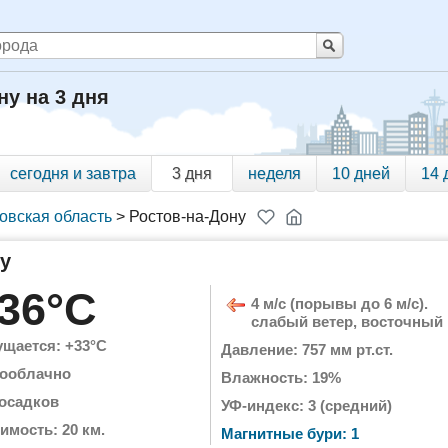
ну на 3 дня
сегодня и завтра
3 дня
неделя
10 дней
14 
овская область
>
Ростов-на-Дону
ну
36°C
4 м/с (порывы до 6 м/с).
слабый ветер, восточный
щается: +33°C
Давление: 757 мм рт.ст.
ооблачно
Влажность: 19%
 осадков
УФ-индекс: 3 (средний)
имость: 20 км.
Магнитные бури: 1