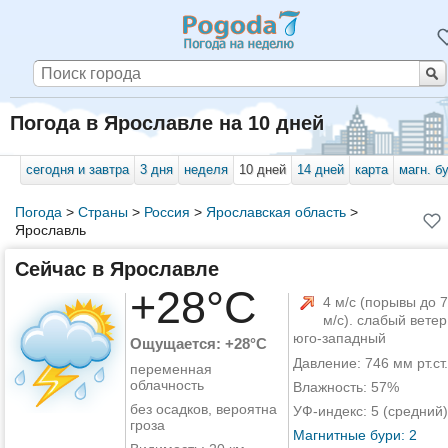
Погода в Ярославле на 10 дней
сегодня и завтра
3 дня
неделя
10 дней
14 дней
карта
магн. б
Погода
>
Страны
>
Россия
>
Ярославская область
>
Ярославль
Сейчас в Ярославле
+28°C
4 м/с (порывы до 7
м/с). слабый ветер
юго-западный
Ощущается: +28°C
Давление: 746 мм рт.ст.
переменная
облачность
Влажность: 57%
без осадков, вероятна
УФ-индекс: 5 (средний)
гроза
Магнитные бури: 2