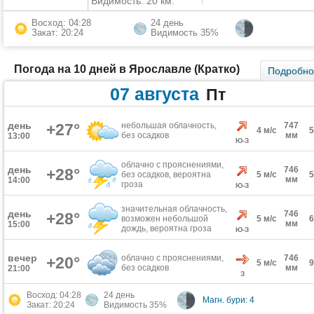
Видимость: 20 км.
Восход: 04:28
24 день
Закат: 20:24
Видимость 35%
Погода на 10 дней в Ярославле (Кратко)
Подробн
07 августа
Пт
день
+27°
небольшая облачность,
747
4 м/с
без осадков
мм
13:00
Ю-З
облачно с прояснениями,
день
746
+28°
без осадков, вероятна
5 м/с
мм
14:00
гроза
Ю-З
значительная облачность,
день
746
+28°
возможен небольшой
5 м/с
мм
15:00
дождь, вероятна гроза
Ю-З
вечер
облачно с прояснениями,
746
+20°
5 м/с
без осадков
мм
21:00
З
Восход: 04:28
24 день
Магн. бури: 4
Закат: 20:24
Видимость 35%