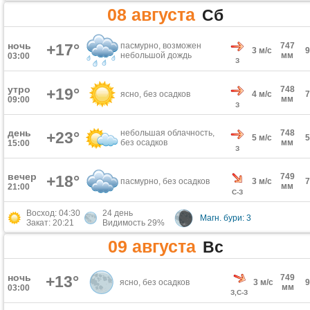
08 августа
Сб
ночь
+17°
пасмурно, возможен
747
3 м/с
небольшой дождь
мм
03:00
З
утро
748
+19°
ясно, без осадков
4 м/с
мм
09:00
З
день
небольшая облачность,
748
+23°
5 м/с
без осадков
мм
15:00
З
вечер
749
+18°
пасмурно, без осадков
3 м/с
мм
21:00
С-З
Восход: 04:30
24 день
Магн. бури: 3
Закат: 20:21
Видимость 29%
09 августа
Вс
ночь
+13°
749
ясно, без осадков
3 м/с
мм
03:00
З,С-З