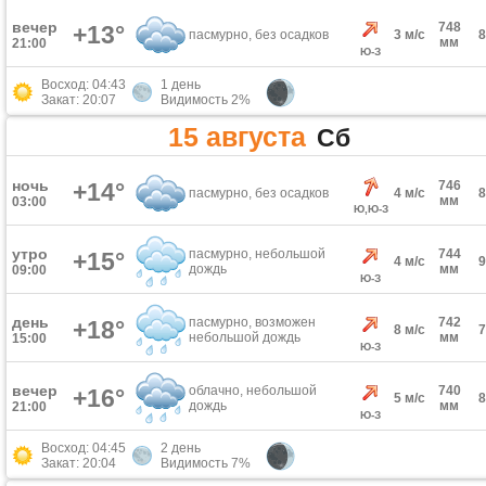
вечер
748
+13°
пасмурно, без осадков
3 м/с
мм
21:00
Ю-З
Восход: 04:43
1 день
Закат: 20:07
Видимость 2%
15 августа
Сб
ночь
+14°
746
пасмурно, без осадков
4 м/с
мм
03:00
Ю,Ю-З
утро
пасмурно, небольшой
744
+15°
4 м/с
дождь
мм
09:00
Ю-З
день
пасмурно, возможен
742
+18°
8 м/с
небольшой дождь
мм
15:00
Ю-З
вечер
облачно, небольшой
740
+16°
5 м/с
дождь
мм
21:00
Ю-З
Восход: 04:45
2 день
Закат: 20:04
Видимость 7%