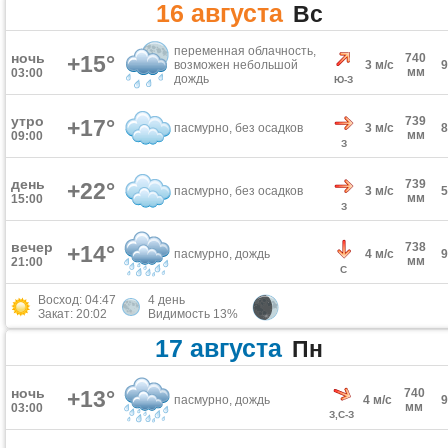
16 августа
Вс
переменная облачность,
ночь
+15°
740
возможен небольшой
3 м/с
мм
03:00
дождь
Ю-З
утро
739
+17°
пасмурно, без осадков
3 м/с
мм
09:00
З
день
739
+22°
пасмурно, без осадков
3 м/с
мм
15:00
З
вечер
738
+14°
пасмурно, дождь
4 м/с
мм
21:00
С
Восход: 04:47
4 день
Закат: 20:02
Видимость 13%
17 августа
Пн
ночь
+13°
740
пасмурно, дождь
4 м/с
мм
03:00
З,С-З