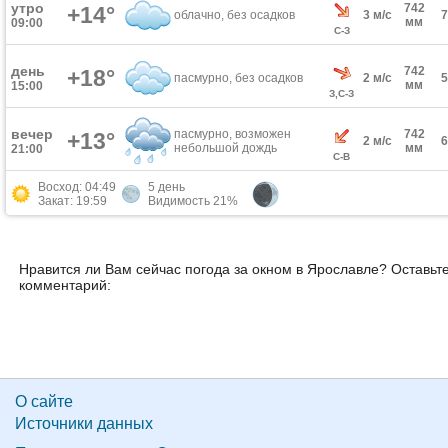
утро
742
+14°
облачно, без осадков
3 м/с
мм
09:00
С-З
день
742
+18°
пасмурно, без осадков
2 м/с
мм
15:00
З,С-З
вечер
пасмурно, возможен
742
+13°
2 м/с
небольшой дождь
мм
21:00
С-В
Восход: 04:49
5 день
Закат: 19:59
Видимость 21%
Нравится ли Вам сейчас погода за окном в Ярославле? Оставьт
комментарий:
О сайте
Источники данных