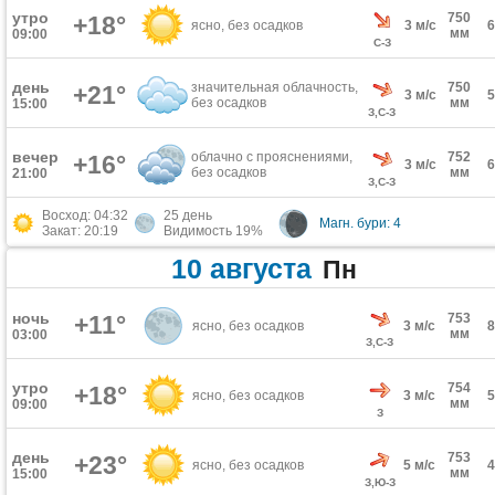
утро
750
+18°
ясно, без осадков
3 м/с
мм
09:00
С-З
день
значительная облачность,
750
+21°
3 м/с
без осадков
мм
15:00
З,С-З
вечер
облачно с прояснениями,
752
+16°
3 м/с
без осадков
мм
21:00
З,С-З
Восход: 04:32
25 день
Магн. бури: 4
Закат: 20:19
Видимость 19%
10 августа
Пн
ночь
+11°
753
ясно, без осадков
3 м/с
мм
03:00
З,С-З
утро
754
+18°
ясно, без осадков
3 м/с
мм
09:00
З
день
753
+23°
ясно, без осадков
5 м/с
мм
15:00
З,Ю-З