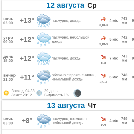
12 августа
Ср
ночь
+13°
743
пасмурно, дождь
4 м/с
мм
03:00
З,Ю-З
утро
пасмурно, небольшой
742
+12°
5 м/с
дождь
мм
09:00
З,Ю-З
день
743
+12°
пасмурно, дождь
7 м/с
мм
15:00
С-З
вечер
облачно с прояснениями,
748
+11°
6 м/с
небольшой дождь
мм
21:00
З,С-З
Восход: 04:38
29 день
Закат: 20:12
Видимость 1%
13 августа
Чт
ночь
+8°
пасмурно, возможен
749
4 м/с
небольшой дождь
мм
03:00
С-З