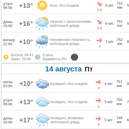
утро
751
+13°
ясно, без осадков
5 м/с
мм
09:00
С-З
день
облачно с прояснениями,
751
+16°
6 м/с
небольшой дождь
мм
15:00
С-З
вечер
переменная облачность,
752
+10°
3 м/с
небольшой дождь
мм
21:00
З
Восход: 04:41
0 день
Закат: 20:09
Видимость 0%
14 августа
Пт
ночь
+10°
751
пасмурно, без осадков
4 м/с
мм
03:00
З
утро
750
+13°
пасмурно, без осадков
5 м/с
мм
09:00
З
день
пасмурно, возможен
749
+17°
5 м/с
небольшой дождь
мм
15:00
З