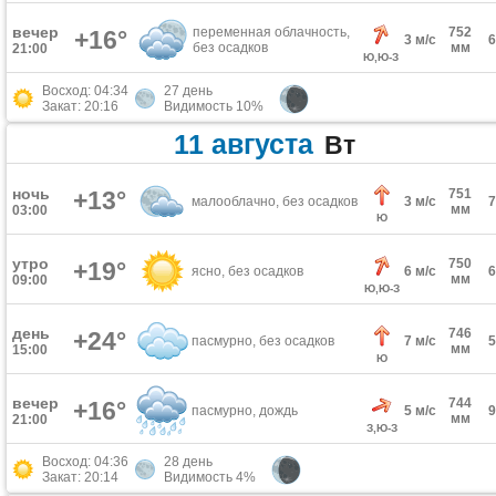
вечер
переменная облачность,
752
+16°
3 м/с
без осадков
мм
21:00
Ю,Ю-З
Восход: 04:34
27 день
Закат: 20:16
Видимость 10%
11 августа
Вт
ночь
+13°
751
малооблачно, без осадков
3 м/с
мм
03:00
Ю
утро
750
+19°
ясно, без осадков
6 м/с
мм
09:00
Ю,Ю-З
день
746
+24°
пасмурно, без осадков
7 м/с
мм
15:00
Ю
вечер
744
+16°
пасмурно, дождь
5 м/с
мм
21:00
З,Ю-З
Восход: 04:36
28 день
Закат: 20:14
Видимость 4%