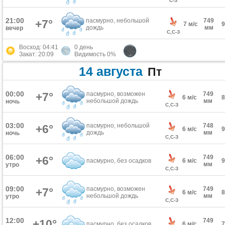
С-З
21:00
пасмурно, небольшой
749
+7°
7 м/с
дождь
мм
вечер
С,С-З
Восход: 04:41
0 день
Закат: 20:09
Видимость 0%
14 августа
Пт
00:00
+7°
пасмурно, возможен
749
6 м/с
небольшой дождь
мм
ночь
С,С-З
03:00
пасмурно, небольшой
748
+6°
6 м/с
дождь
мм
ночь
С,С-З
06:00
749
+6°
пасмурно, без осадков
6 м/с
мм
утро
С,С-З
09:00
пасмурно, возможен
749
+7°
6 м/с
небольшой дождь
мм
утро
С,С-З
12:00
749
+10°
пасмурно, без осадков
6 м/с