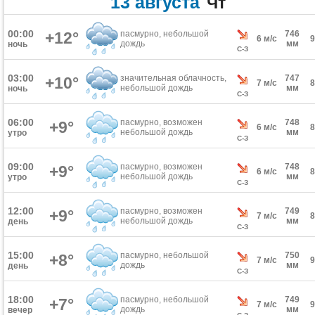
13 августа
Чт
00:00
+12°
пасмурно, небольшой
746
6 м/с
дождь
мм
ночь
С-З
03:00
значительная облачность,
747
+10°
7 м/с
небольшой дождь
мм
ночь
С-З
06:00
пасмурно, возможен
748
+9°
6 м/с
небольшой дождь
мм
утро
С-З
09:00
пасмурно, возможен
748
+9°
6 м/с
небольшой дождь
мм
утро
С-З
12:00
пасмурно, возможен
749
+9°
7 м/с
небольшой дождь
мм
день
С-З
15:00
пасмурно, небольшой
750
+8°
7 м/с
дождь
мм
день
С-З
18:00
пасмурно, небольшой
749
+7°
7 м/с
дождь
мм
вечер