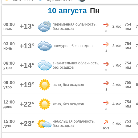
Закат: 20:19
Видимость 20%
10 августа
Пн
00:00
+13°
переменная облачность,
754
2 м/с
без осадков
мм
ночь
З
03:00
754
+13°
пасмурно, без осадков
3 м/с
мм
ночь
З
06:00
значительная облачность,
754
+14°
3 м/с
без осадков
мм
утро
З
09:00
755
+19°
ясно, без осадков
4 м/с
мм
утро
З
12:00
754
+22°
ясно, без осадков
4 м/с
мм
день
З
15:00
небольшая облачность,
753
+23°
4 м/с
без осадков
мм
день
Ю-З