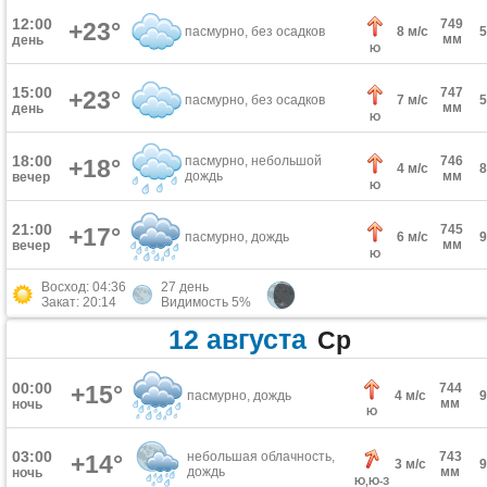
12:00
749
+23°
пасмурно, без осадков
8 м/с
мм
день
Ю
15:00
747
+23°
пасмурно, без осадков
7 м/с
мм
день
Ю
18:00
пасмурно, небольшой
746
+18°
4 м/с
дождь
мм
вечер
Ю
21:00
745
+17°
пасмурно, дождь
6 м/с
мм
вечер
Ю
Восход: 04:36
27 день
Закат: 20:14
Видимость 5%
12 августа
Ср
00:00
+15°
744
пасмурно, дождь
4 м/с
мм
ночь
Ю
03:00
небольшая облачность,
743
+14°
3 м/с
дождь
мм
ночь
Ю,Ю-З