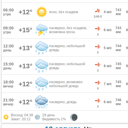
06:00
743
+12°
ясно, без осадков
4 м/с
мм
утро
З,Ю-З
09:00
пасмурно, без осадков,
743
+15°
6 м/с
возможна гроза
мм
утро
З
12:00
пасмурно, небольшой
744
+13°
5 м/с
дождь
мм
день
З
15:00
пасмурно, небольшой
745
+13°
8 м/с
дождь
мм
день
З
18:00
пасмурно, возможен
745
+12°
7 м/с
небольшой дождь
мм
вечер
З
21:00
746
+12°
пасмурно, дождь
6 м/с
мм
вечер
З
Восход: 04:38
29 день
Закат: 20:12
Видимость 1%