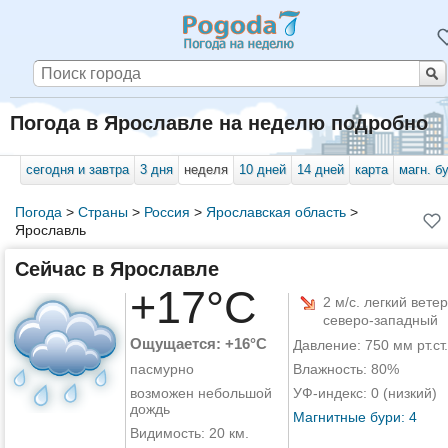
Погода в Ярославле на неделю подробно
сегодня и завтра
3 дня
неделя
10 дней
14 дней
карта
магн. б
Погода
>
Страны
>
Россия
>
Ярославская область
>
Ярославль
Сейчас в Ярославле
+17°C
2 м/с. легкий ветер
северо-западный
Ощущается: +16°C
Давление: 750 мм рт.ст.
пасмурно
Влажность: 80%
возможен небольшой
УФ-индекс: 0 (низкий)
дождь
Магнитные бури: 4
Видимость: 20 км.