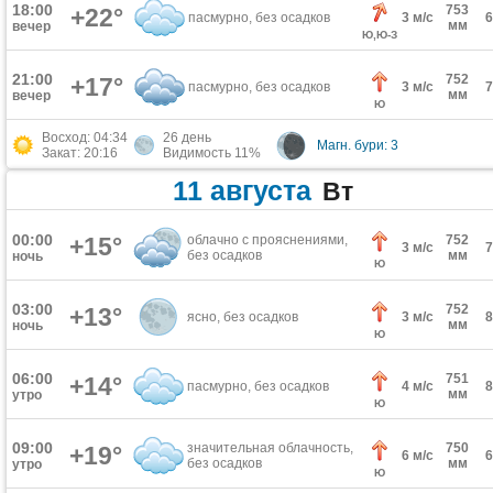
18:00
753
+22°
пасмурно, без осадков
3 м/с
мм
вечер
Ю,Ю-З
21:00
752
+17°
пасмурно, без осадков
3 м/с
мм
вечер
Ю
Восход: 04:34
26 день
Магн. бури: 3
Закат: 20:16
Видимость 11%
11 августа
Вт
00:00
+15°
облачно с прояснениями,
752
3 м/с
без осадков
мм
ночь
Ю
03:00
752
+13°
ясно, без осадков
3 м/с
мм
ночь
Ю
06:00
751
+14°
пасмурно, без осадков
4 м/с
мм
утро
Ю
09:00
значительная облачность,
750
+19°
6 м/с
без осадков
мм
утро
Ю