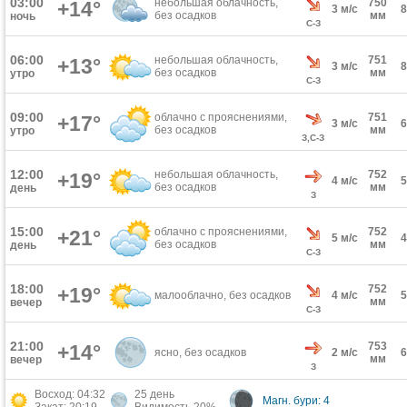
03:00
небольшая облачность,
750
+14°
3 м/с
без осадков
мм
ночь
С-З
06:00
небольшая облачность,
751
+13°
3 м/с
без осадков
мм
утро
С-З
09:00
облачно с прояснениями,
751
+17°
3 м/с
без осадков
мм
утро
З,С-З
12:00
небольшая облачность,
752
+19°
4 м/с
без осадков
мм
день
З
15:00
облачно с прояснениями,
752
+21°
5 м/с
без осадков
мм
день
С-З
18:00
752
+19°
малооблачно, без осадков
4 м/с
мм
вечер
С-З
21:00
753
+14°
ясно, без осадков
2 м/с
мм
вечер
З
Восход: 04:32
25 день
Магн. бури: 4