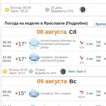
Восход: 04:30
25 день
Закат: 20:21
Видимость 21%
Погода на неделю в Ярославле (Подробно)
Кратк
08 августа
Сб
значительная облачность,
20:00
+17°
750
возможен небольшой
2 м/с
мм
вечер
дождь
С-З
21:00
пасмурно, возможен
750
+17°
2 м/с
небольшой дождь
мм
вечер
С-З
Восход: 04:30
25 день
Магн. бури: 5
Закат: 20:21
Видимость 22%
09 августа
Вс
00:00
+15°
750
пасмурно, без осадков
3 м/с
мм
ночь
З,С-З