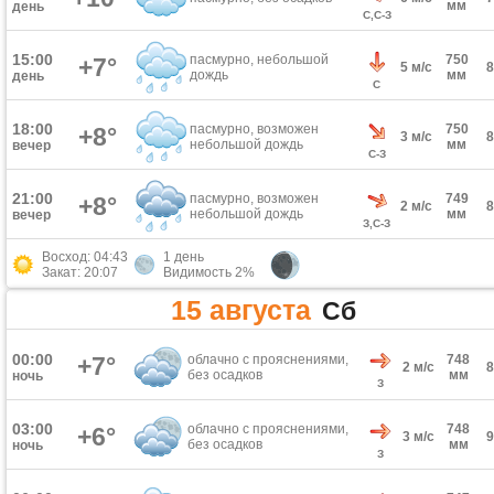
мм
день
С,С-З
15:00
пасмурно, небольшой
750
+7°
5 м/с
дождь
мм
день
С
18:00
пасмурно, возможен
750
+8°
3 м/с
небольшой дождь
мм
вечер
С-З
21:00
пасмурно, возможен
749
+8°
2 м/с
небольшой дождь
мм
вечер
З,С-З
Восход: 04:43
1 день
Закат: 20:07
Видимость 2%
15 августа
Сб
00:00
+7°
облачно с прояснениями,
748
2 м/с
без осадков
мм
ночь
З
03:00
облачно с прояснениями,
748
+6°
3 м/с
без осадков
мм
ночь
З