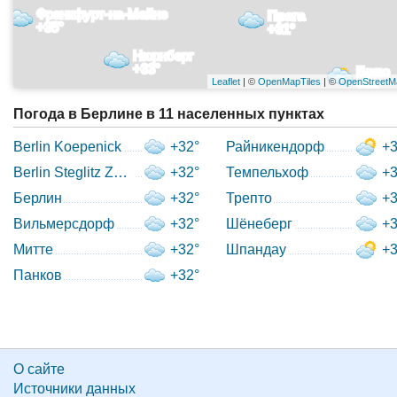
Франкфурт-на-Майне
Прага
+35°
+31°
Нюрнберг
+33°
Брно
Leaflet
| ©
OpenMapTiles
| ©
OpenStreetM
+31°
Погода в Берлине в 11 населенных пунктах
Berlin Koepenick
+32°
Райникендорф
+3
Berlin Steglitz Zehlendorf
+32°
Темпельхоф
+3
Берлин
+32°
Трепто
+3
Вильмерсдорф
+32°
Шёнеберг
+3
Митте
+32°
Шпандау
+3
Панков
+32°
О сайте
Источники данных