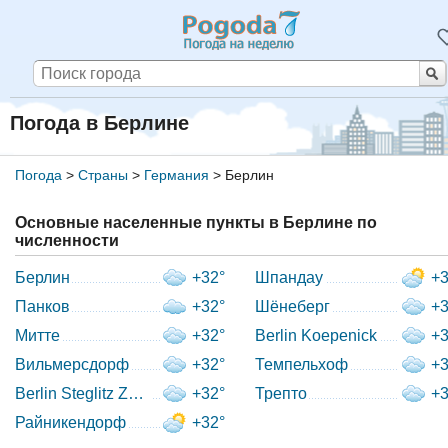
Погода в Берлине
Погода
>
Страны
>
Германия
>
Берлин
Основные населенные пункты в Берлине по
численности
Берлин
+32°
Шпандау
+3
Панков
+32°
Шёнеберг
+3
Митте
+32°
Berlin Koepenick
+3
Вильмерсдорф
+32°
Темпельхоф
+3
Berlin Steglitz Zehlendorf
+32°
Трепто
+3
Райникендорф
+32°