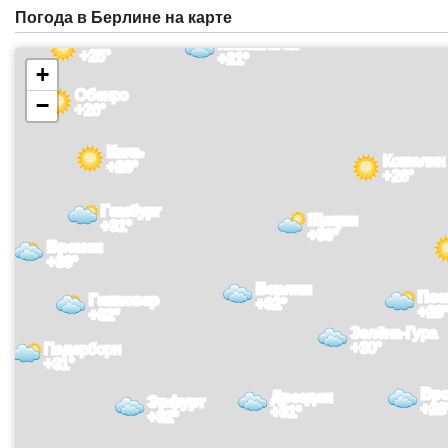
Погода в Берлине на карте
Вайле
Копенгаген
+25°
+21°
+
Обенро
−
+26°
Киль
Кошалин
+28°
+26°
Гамбург
Щецин
+31°
+30°
Бремен
+30°
Берлин
Поз
Ганновер
+32°
+28
+32°
Зелёна-Гура
+30°
Падерборн
+31°
Вр
Дрезден
Эрфурт
+28
+31°
+32°