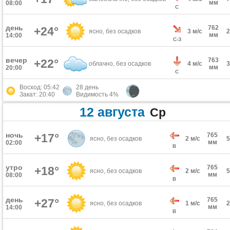
мм
08:00
С
день
762
+24°
ясно, без осадков
3 м/с
мм
14:00
С-З
вечер
763
+22°
облачно, без осадков
4 м/с
мм
20:00
С
Восход: 05:42
28 день
Закат: 20:40
Видимость 4%
12 августа
Ср
ночь
+17°
765
ясно, без осадков
2 м/с
мм
02:00
В
утро
765
+18°
ясно, без осадков
2 м/с
мм
08:00
В
день
765
+27°
ясно, без осадков
1 м/с
мм
14:00
В