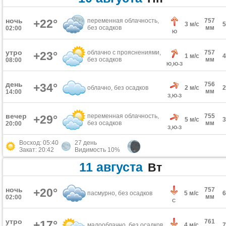
ночь
+22°
переменная облачность,
757
3 м/с
без осадков
мм
02:00
Ю
утро
облачно с прояснениями,
757
+23°
1 м/с
без осадков
мм
08:00
Ю,Ю-З
день
756
+34°
облачно, без осадков
2 м/с
мм
14:00
З,Ю-З
вечер
переменная облачность,
755
+29°
5 м/с
без осадков
мм
20:00
З,Ю-З
Восход: 05:40
27 день
Закат: 20:42
Видимость 10%
11 августа
Вт
ночь
+20°
757
пасмурно, без осадков
5 м/с
мм
02:00
С
утро
761
+17°
малооблачно, без осадков
4 м/с