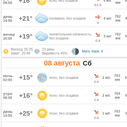
+16°
ясно, без осадков
4 м/с
мм
08:00
З,С-З
день
762
+21°
пасмурно, без осадков
4 м/с
мм
14:00
З
вечер
значительная облачность,
762
+19°
3 м/с
без осадков
мм
20:00
С-З
Восход: 05:35
23 день
Магн. бури: 4
Закат: 20:48
Видимость 40%
08 августа
Сб
ночь
+15°
763
ясно, без осадков
2 м/с
мм
02:00
С-З
утро
764
+16°
ясно, без осадков
2 м/с
мм
08:00
С-З
день
763
+25°
ясно, без осадков
1 м/с
мм
14:00
С-З