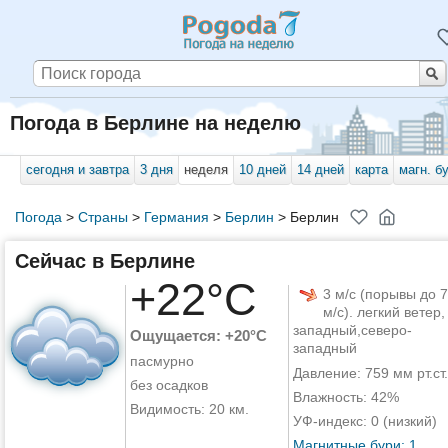
Погода в Берлине на неделю
сегодня и завтра
3 дня
неделя
10 дней
14 дней
карта
магн. б
Погода
>
Страны
>
Германия
>
Берлин
>
Берлин
Сейчас в Берлине
+22°C
3 м/с (порывы до 7
м/с). легкий ветер,
западный,северо-
Ощущается: +20°C
западный
пасмурно
Давление: 759 мм рт.ст.
без осадков
Влажность: 42%
Видимость: 20 км.
УФ-индекс: 0 (низкий)
Магнитные бури: 1