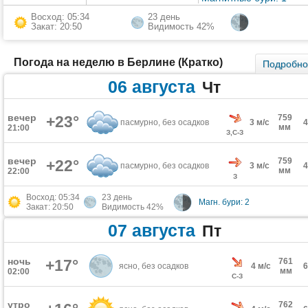
Восход: 05:34
23 день
Закат: 20:50
Видимость 42%
Погода на неделю в Берлине (Кратко)
Подробн
06 августа
Чт
вечер
+23°
759
пасмурно, без осадков
3 м/с
мм
21:00
З,С-З
вечер
759
+22°
пасмурно, без осадков
3 м/с
мм
22:00
З
Восход: 05:34
23 день
Магн. бури: 2
Закат: 20:50
Видимость 42%
07 августа
Пт
ночь
+17°
761
ясно, без осадков
4 м/с
мм
02:00
С-З
утро
762