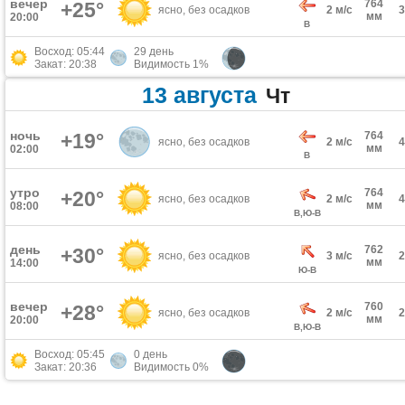
вечер
764
+25°
ясно, без осадков
2 м/с
мм
20:00
В
Восход: 05:44
29 день
Закат: 20:38
Видимость 1%
13 августа
Чт
ночь
+19°
764
ясно, без осадков
2 м/с
мм
02:00
В
утро
764
+20°
ясно, без осадков
2 м/с
мм
08:00
В,Ю-В
день
762
+30°
ясно, без осадков
3 м/с
мм
14:00
Ю-В
вечер
760
+28°
ясно, без осадков
2 м/с
мм
20:00
В,Ю-В
Восход: 05:45
0 день
Закат: 20:36
Видимость 0%