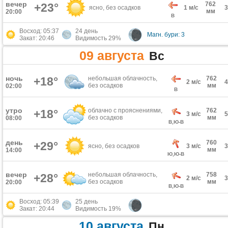
вечер
762
+23°
ясно, без осадков
1 м/с
мм
20:00
В
Восход: 05:37
24 день
Магн. бури: 3
Закат: 20:46
Видимость 29%
09 августа
Вс
ночь
+18°
небольшая облачность,
762
2 м/с
без осадков
мм
02:00
В
утро
облачно с прояснениями,
762
+18°
3 м/с
без осадков
мм
08:00
В,Ю-В
день
760
+29°
ясно, без осадков
3 м/с
мм
14:00
Ю,Ю-В
вечер
небольшая облачность,
758
+28°
2 м/с
без осадков
мм
20:00
В,Ю-В
Восход: 05:39
25 день
Закат: 20:44
Видимость 19%
10 августа
Пн