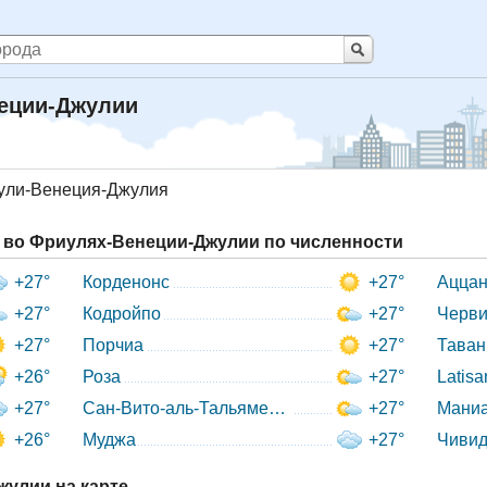
неции-Джулии
ули-Венеция-Джулия
во Фриулях-Венеции-Джулии по численности
+27°
Корденонс
+27°
Аццан
+27°
Кодройпо
+27°
Черви
+27°
Порчиа
+27°
Таван
+26°
Роза
+27°
Latis
+27°
Сан-Вито-аль-Тальяменто
+27°
Мани
+26°
Муджа
+27°
Чивид
жулии на карте