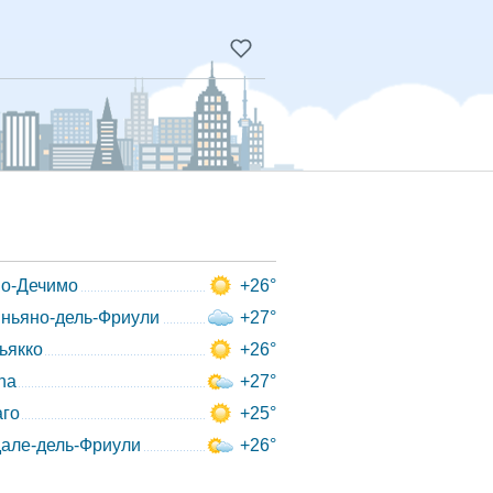
о-Дечимо
+26°
ньяно-дель-Фриули
+27°
ьякко
+26°
ana
+27°
аго
+25°
але-дель-Фриули
+26°