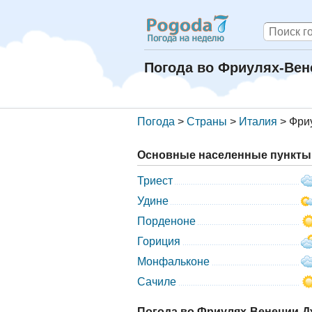
Погода во Фриулях-Ве
Погода
>
Страны
>
Италия
>
Фри
Основные населенные пункты 
Триест
Удине
Порденоне
Гориция
Монфальконе
Сачиле
Погода во Фриулях-Венеции-Д