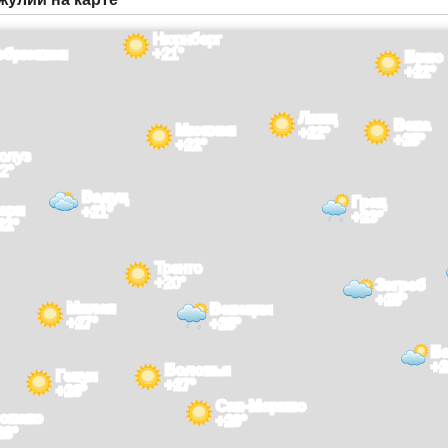
Нюрнберг
рбрюккен
+21°
Брно
+22°
Линц
Вена
Мюнхен
+22°
+25°
+22°
юлуз
2°
Вадуц
Грац
ерн
+21°
+23°
22°
Тренто
+20°
Загреб
+25°
Милан
Венеция
+27°
+25°
Б
+2
Болонья
Генуя
+27°
+26°
Сан-Марино
онако
+29°
28°