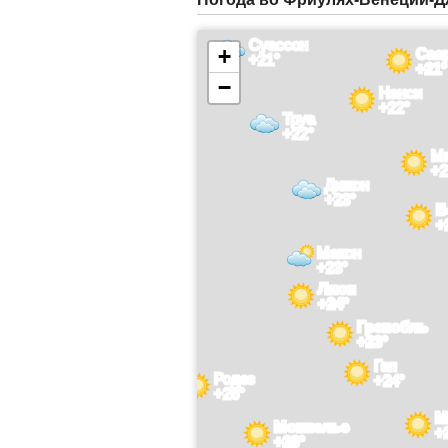
Суассон
+
Саа
+21°
+21°
−
Нанси
+22°
Труа
+22°
М
+2
Дижон
+23°
Б
+
Макон
+23°
Лион
+24°
Гренобль
+23°
Гап
Родез
+24°
+26°
М
Монпелье
+
+28°