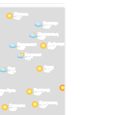
Жилина
+21°
Кошице
+22°
Мишкольц
+25°
Дебрецен
Будапешт
+26°
+26°
Кечкемет
+27°
Арад
Печ
+27°
+27°
Тыргу-Жиу
Белград
+32°
аня-Лука
+28°
5°
Крагуевац
Сараево
+28°
+23°