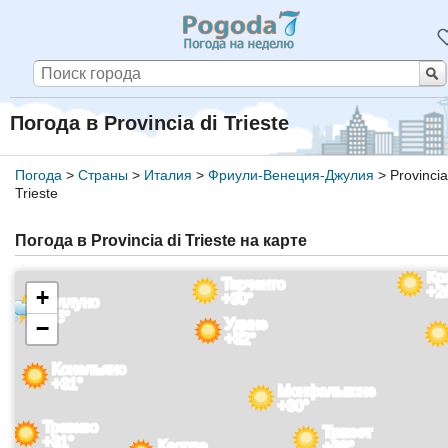
Погода в Provincia di Trieste
Погода
>
Страны
>
Италия
>
Фриули-Венеция-Джулия
>
Provincia
Trieste
Погода в Provincia di Trieste на карте
Кр
Тарченто
+2
+
+30°
Беллуно
+25°
Удине
−
+32°
Конельяно
+31°
Монфальконе
+30°
Тревизо
Триест
+31°
Каорле
+29°