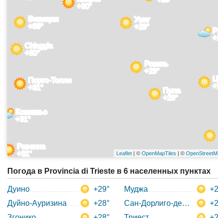
+30°
Венеция
Умаг
+30°
+29°
Р
+
Chioggia
+30°
Ровинь
+29°
Ц
Порто-Толле
+
+31°
Пула
+29°
Комаккьо
+31°
Равенна
+31°
Leaflet
| ©
OpenMapTiles
| ©
OpenStreetM
Погода в Provincia di Trieste в 6 населенных пунктах
Дуино
+29°
Муджа
+2
Дуйно-Ауризина
+28°
Сан-Дорлиго-делла-Валл
+2
Згонико
+28°
Триест
+2