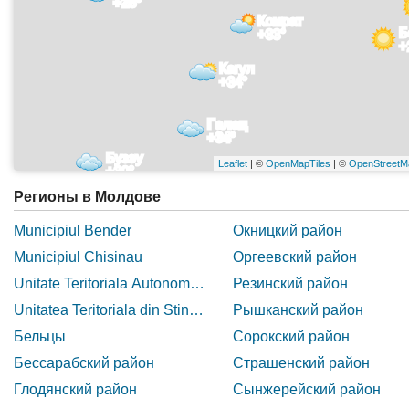
+28°
Комрат
Б
+33°
+
Кагул
+34°
Галац
+34°
Бузэу
Leaflet
| ©
OpenMapTiles
| ©
OpenStreetM
+30°
Регионы в Молдове
Municipiul Bender
Окницкий район
Municipiul Chisinau
Оргеевский район
Unitate Teritoriala Autonoma Gagauzia
Резинский район
Unitatea Teritoriala din Stinga Nistrului
Рышканский район
Бельцы
Сорокский район
Бессарабский район
Страшенский район
Глодянский район
Сынжерейский район