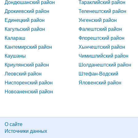
Дондюшанский район
Тараклийский район
Дрокиевский район
Теленештский район
Единецкий район
Унгенский район
Кагульский район
Фалештский район
Калараш
Флорештский район
Кантемирский район
Хынчештский район
Каушаны
Чимишлийский район
Криулянский район
Шолданештский район
Леовский район
Штефан-Водский
Ниспоренский район
Яловенский район
Новоаненский район
О сайте
Источники данных