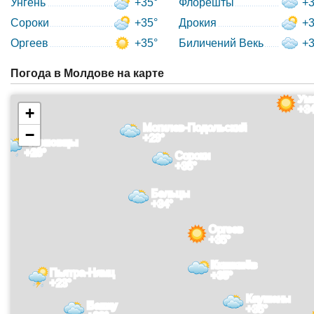
Унгень
+35°
Флорешты
+3
Сороки
+35°
Дрокия
+3
Оргеев
+35°
Биличений Векь
+3
Погода в Молдове на карте
Ум
+3
+
Могилев-Подольский
−
+29°
Черновцы
+28°
Сороки
+35°
Бельцы
+34°
Оргеев
+35°
Кишинёв
Пьятра-Нямц
+35°
+23°
Каушаны
Бакау
+35°