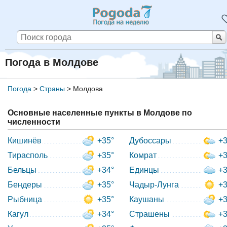
Погода в Молдове
Погода
>
Страны
>
Молдова
Основные населенные пункты в Молдове по
численности
Кишинёв
+35°
Дубоссары
+3
Тирасполь
+35°
Комрат
+3
Бельцы
+34°
Единцы
+3
Бендеры
+35°
Чадыр-Лунга
+3
Рыбница
+35°
Каушаны
+3
Кагул
+34°
Страшены
+3