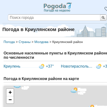
Погода в Криулянском районе
Погода
>
Страны
>
Молдова
>
Криулянский район
Основные населенные пункты в Криулянском район
по численности
Криулень
+37°
Новотираспольский
+3
Погода в Криулянском районе на карте
Луцк
+25°
Киев
+
+37°
−
Черка