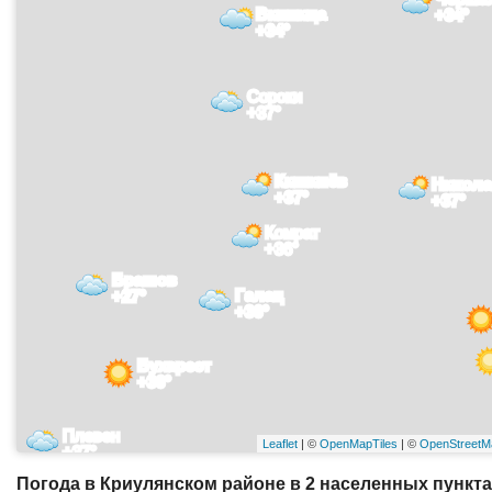
Винница
+34°
+34°
Сороки
+37°
Кишинёв
Никола
+37°
+37°
Комрат
+36°
Брашов
Галац
+27°
+36°
Бухарест
+36°
Плевен
Leaflet
| ©
OpenMapTiles
| ©
OpenStreetM
+37°
Погода в Криулянском районе в 2 населенных пункта