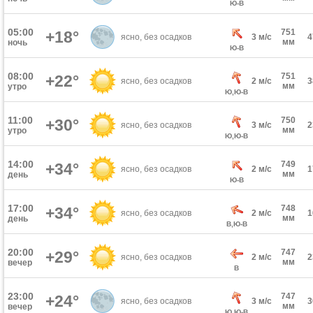
Ю-В
05:00
751
+18°
ясно, без осадков
3 м/с
мм
ночь
Ю-В
08:00
751
+22°
ясно, без осадков
2 м/с
мм
утро
Ю,Ю-В
11:00
750
+30°
ясно, без осадков
3 м/с
мм
утро
Ю,Ю-В
14:00
749
+34°
ясно, без осадков
2 м/с
мм
день
Ю-В
17:00
748
+34°
ясно, без осадков
2 м/с
мм
день
В,Ю-В
20:00
747
+29°
ясно, без осадков
2 м/с
мм
вечер
В
23:00
747
+24°
ясно, без осадков
3 м/с
мм
вечер
Ю,Ю-В