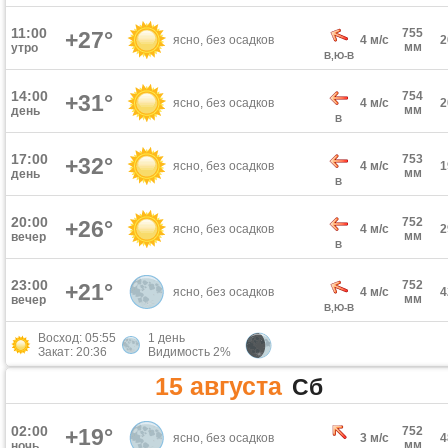
11:00
755
+27°
ясно, без осадков
4 м/с
мм
утро
В,Ю-В
14:00
754
+31°
ясно, без осадков
4 м/с
мм
день
В
17:00
753
+32°
ясно, без осадков
4 м/с
мм
день
В
20:00
752
+26°
ясно, без осадков
4 м/с
мм
вечер
В
23:00
752
+21°
ясно, без осадков
4 м/с
мм
вечер
В,Ю-В
Восход: 05:55
1 день
Закат: 20:36
Видимость 2%
15 августа
Сб
02:00
+19°
752
ясно, без осадков
3 м/с
мм
ночь