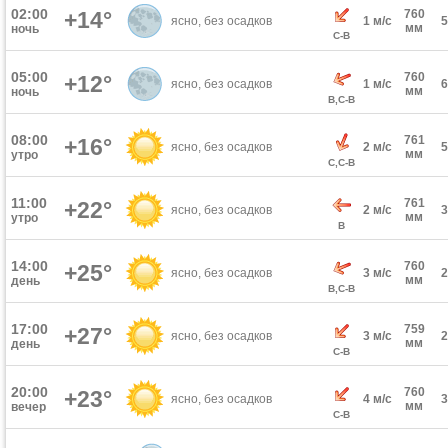
02:00
+14°
760
ясно, без осадков
1 м/с
мм
ночь
С-В
05:00
760
+12°
ясно, без осадков
1 м/с
мм
ночь
В,С-В
08:00
761
+16°
ясно, без осадков
2 м/с
мм
утро
С,С-В
11:00
761
+22°
ясно, без осадков
2 м/с
мм
утро
В
14:00
760
+25°
ясно, без осадков
3 м/с
мм
день
В,С-В
17:00
759
+27°
ясно, без осадков
3 м/с
мм
день
С-В
20:00
760
+23°
ясно, без осадков
4 м/с
мм
вечер
С-В