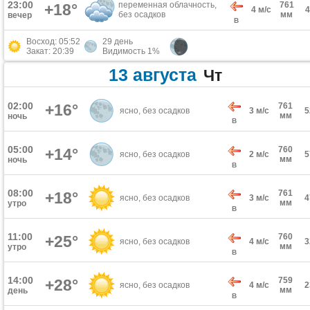
23:00
переменная облачность,
761
+18°
4 м/с
без осадков
мм
вечер
В
Восход: 05:52
29 день
Закат: 20:39
Видимость 1%
13 августа
Чт
02:00
+16°
761
ясно, без осадков
3 м/с
мм
ночь
В
05:00
760
+14°
ясно, без осадков
2 м/с
мм
ночь
В
08:00
761
+18°
ясно, без осадков
3 м/с
мм
утро
В
11:00
760
+25°
ясно, без осадков
4 м/с
мм
утро
В
14:00
759
+28°
ясно, без осадков
4 м/с
мм
день
В