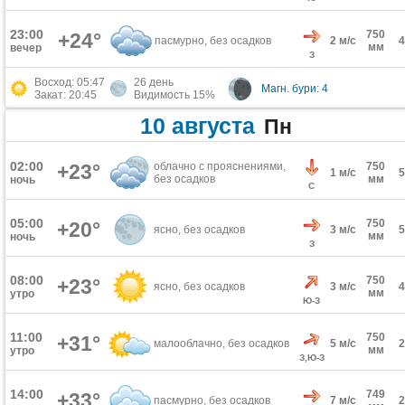
23:00
750
+24°
пасмурно, без осадков
2 м/с
мм
вечер
З
Восход: 05:47
26 день
Магн. бури: 4
Закат: 20:45
Видимость 15%
10 августа
Пн
02:00
+23°
облачно с прояснениями,
750
1 м/с
без осадков
мм
ночь
С
05:00
750
+20°
ясно, без осадков
3 м/с
мм
ночь
З
08:00
750
+23°
ясно, без осадков
3 м/с
мм
утро
Ю-З
11:00
750
+31°
малооблачно, без осадков
5 м/с
мм
утро
З,Ю-З
14:00
749
+33°
пасмурно, без осадков
7 м/с