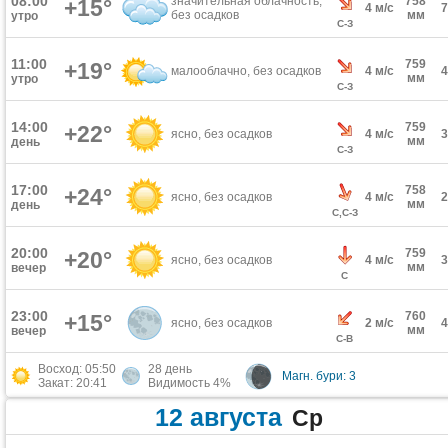
08:00
значительная облачность,
758
+15°
4 м/с
без осадков
мм
утро
С-З
11:00
759
+19°
малооблачно, без осадков
4 м/с
мм
утро
С-З
14:00
759
+22°
ясно, без осадков
4 м/с
мм
день
С-З
17:00
758
+24°
ясно, без осадков
4 м/с
мм
день
С,С-З
20:00
759
+20°
ясно, без осадков
4 м/с
мм
вечер
С
23:00
760
+15°
ясно, без осадков
2 м/с
мм
вечер
С-В
Восход: 05:50
28 день
Магн. бури: 3
Закат: 20:41
Видимость 4%
12 августа
Ср