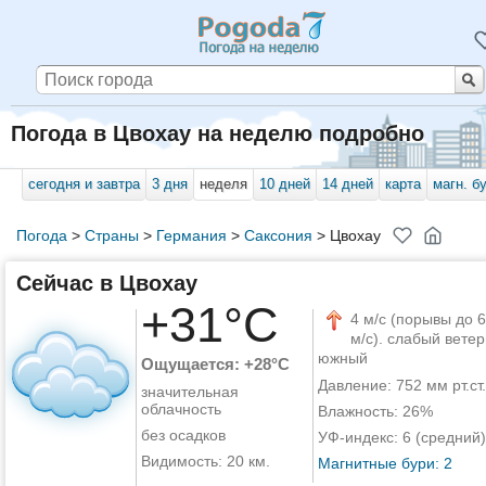
Погода в Цвохау на неделю подробно
сегодня и завтра
3 дня
неделя
10 дней
14 дней
карта
магн. б
Погода
>
Страны
>
Германия
>
Саксония
>
Цвохау
Сейчас в Цвохау
+31°C
4 м/с (порывы до 6
м/с). слабый ветер
южный
Ощущается: +28°C
Давление: 752 мм рт.ст.
значительная
облачность
Влажность: 26%
без осадков
УФ-индекс: 6 (средний)
Видимость: 20 км.
Магнитные бури: 2