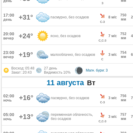
мм
день
З
17:00
750
+31°
пасмурно, без осадков
8 м/с
мм
день
С-З
20:00
752
+24°
ясно, без осадков
7 м/с
мм
вечер
С,С-З
23:00
754
+19°
малооблачно, без осадков
3 м/с
мм
вечер
С
Восход: 05:48
27 день
Магн. бури: 3
Закат: 20:43
Видимость 10%
11 августа
Вт
02:00
+16°
756
пасмурно, без осадков
3 м/с
мм
ночь
С-З
05:00
переменная облачность,
757
+13°
3 м/с
без осадков
мм
ночь
С,С-З