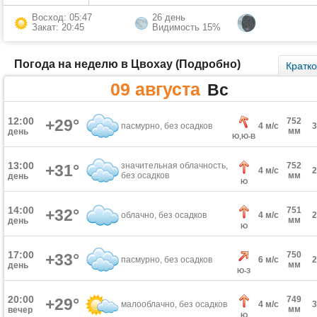
Восход: 05:47
26 день
Закат: 20:45
Видимость 15%
Погода на неделю в Цвохау (Подробно)
Кратк
09 августа
Вс
12:00
+29°
752
пасмурно, без осадков
4 м/с
мм
день
Ю,Ю-В
13:00
значительная облачность,
752
+31°
4 м/с
без осадков
мм
день
Ю
14:00
751
+32°
облачно, без осадков
4 м/с
мм
день
Ю
17:00
750
+33°
пасмурно, без осадков
6 м/с
мм
день
Ю-З
20:00
749
+29°
малооблачно, без осадков
4 м/с
мм
вечер
Ю