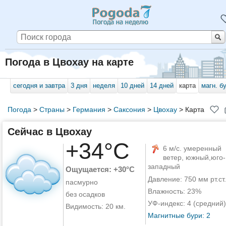
Погода в Цвохау на карте
сегодня и завтра
3 дня
неделя
10 дней
14 дней
карта
магн. б
Погода
>
Страны
>
Германия
>
Саксония
>
Цвохау
>
Карта
Сейчас в Цвохау
+34°C
6 м/с. умеренный
ветер, южный,юго-
западный
Ощущается: +30°C
Давление: 750 мм рт.ст.
пасмурно
Влажность: 23%
без осадков
УФ-индекс: 4 (средний)
Видимость: 20 км.
Магнитные бури: 2