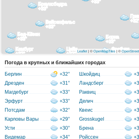
+33°
Браунсбедра
+33°
Гри
+32
Вайсенфельс
+33°
Бад-Кёзен
Борна
+33°
+33°
Камбург
Цайц
Фробург
Leaflet
| ©
OpenMapTiles
| ©
OpenStree
+32°
+32°
+32°
Погода в крупных и ближайших городах
Берлин
+32°
Шкойдиц
+3
Дрезден
+31°
Ландсберг
+3
Магдебург
+33°
Раквиц
+3
Эрфурт
+33°
Делич
+3
Потсдам
+32°
Квеис
+3
Карловы Вары
+29°
Grosskugel
+3
Усти
+30°
Брена
+3
Видемар
+34°
Ройссен
+3