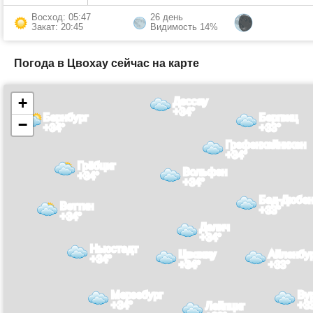
Восход: 05:47
26 день
Закат: 20:45
Видимость 14%
Погода в Цвохау сейчас на карте
+
Дессау
+34°
Бернбург
Бергвиц
−
+34°
+33°
Грефенхайнихен
+34°
Грёбциг
Вольфен
+34°
+34°
Бад-Дюбе
Веттин
+33°
+34°
Делич
+34°
Ньюстадт
Цвохау
Айленбу
+34°
+34°
+33°
Мерзебург
Ву
+34°
+3
Лейпциг