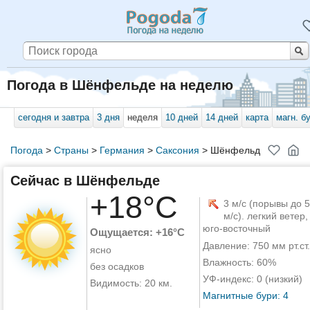
Погода в Шёнфельде на неделю
сегодня и завтра
3 дня
неделя
10 дней
14 дней
карта
магн. б
Погода
>
Страны
>
Германия
>
Саксония
>
Шёнфельд
Сейчас в Шёнфельде
+18°C
3 м/с (порывы до 5
м/с). легкий ветер,
юго-восточный
Ощущается: +16°C
Давление: 750 мм рт.ст.
ясно
Влажность: 60%
без осадков
УФ-индекс: 0 (низкий)
Видимость: 20 км.
Магнитные бури: 4