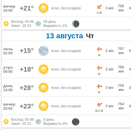
вечер
756
+21°
ясно, без осадков
3 м/с
мм
20:00
С-В
Восход: 05:46
29 день
Закат: 20:33
Видимость 1%
13 августа
Чт
ночь
+15°
757
ясно, без осадков
2 м/с
мм
02:00
В
утро
756
+18°
ясно, без осадков
2 м/с
мм
08:00
В
день
755
+28°
ясно, без осадков
3 м/с
мм
14:00
В
вечер
754
+23°
ясно, без осадков
3 м/с
мм
20:00
В,С-В
Восход: 05:48
0 день
Закат: 20:31
Видимость 0%