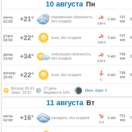
10 августа
Пн
ночь
+21°
переменная облачность,
747
2 м/с
без осадков
мм
02:00
З,Ю-З
утро
747
+22°
ясно, без осадков
3 м/с
мм
08:00
З,Ю-З
день
небольшая облачность,
746
+34°
5 м/с
без осадков
мм
14:00
З,Ю-З
вечер
748
+22°
ясно, без осадков
4 м/с
мм
20:00
С
Восход: 05:43
27 день
Магн. бури: 3
Закат: 20:37
Видимость 10%
11 августа
Вт
ночь
+16°
751
пасмурно, без осадков
2 м/с
мм
02:00
С-З