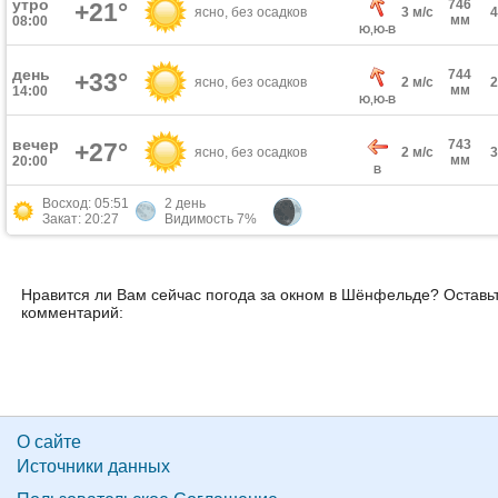
утро
746
+21°
ясно, без осадков
3 м/с
мм
08:00
Ю,Ю-В
день
744
+33°
ясно, без осадков
2 м/с
мм
14:00
Ю,Ю-В
вечер
743
+27°
ясно, без осадков
2 м/с
мм
20:00
В
Восход: 05:51
2 день
Закат: 20:27
Видимость 7%
Нравится ли Вам сейчас погода за окном в Шёнфельде? Оставь
комментарий:
О сайте
Источники данных