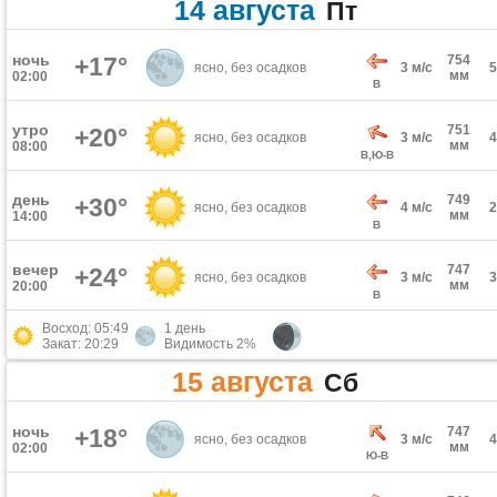
14 августа
Пт
ночь
+17°
754
ясно, без осадков
3 м/с
мм
02:00
В
утро
751
+20°
ясно, без осадков
3 м/с
мм
08:00
В,Ю-В
день
749
+30°
ясно, без осадков
4 м/с
мм
14:00
В
вечер
747
+24°
ясно, без осадков
3 м/с
мм
20:00
В
Восход: 05:49
1 день
Закат: 20:29
Видимость 2%
15 августа
Сб
ночь
+18°
747
ясно, без осадков
3 м/с
мм
02:00
Ю-В