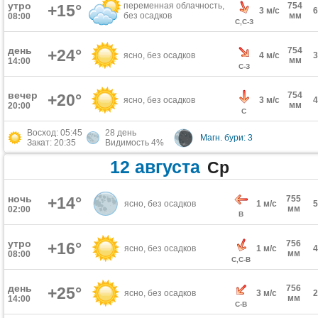
утро
переменная облачность,
754
+15°
3 м/с
без осадков
мм
08:00
С,С-З
день
754
+24°
ясно, без осадков
4 м/с
мм
14:00
С-З
вечер
754
+20°
ясно, без осадков
3 м/с
мм
20:00
С
Восход: 05:45
28 день
Магн. бури: 3
Закат: 20:35
Видимость 4%
12 августа
Ср
ночь
+14°
755
ясно, без осадков
1 м/с
мм
02:00
В
утро
756
+16°
ясно, без осадков
1 м/с
мм
08:00
С,С-В
день
756
+25°
ясно, без осадков
3 м/с
мм
14:00
С-В