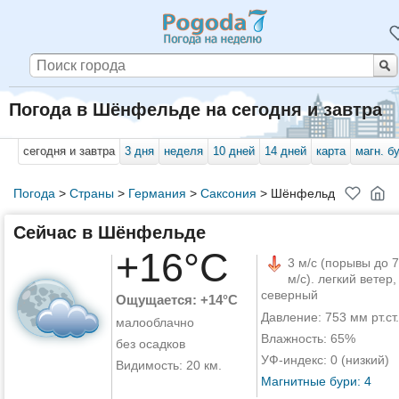
Погода в Шёнфельде на сегодня и завтра
сегодня и завтра
3 дня
неделя
10 дней
14 дней
карта
магн. б
Погода
>
Страны
>
Германия
>
Саксония
>
Шёнфельд
Сейчас в Шёнфельде
+16°C
3 м/с (порывы до 7
м/с). легкий ветер,
северный
Ощущается: +14°C
Давление: 753 мм рт.ст.
малооблачно
Влажность: 65%
без осадков
УФ-индекс: 0 (низкий)
Видимость: 20 км.
Магнитные бури: 4