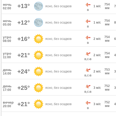
ночь
+13°
754
ясно, без осадков
1 м/с
мм
02:00
В
ночь
754
+12°
ясно, без осадков
1 м/с
мм
05:00
В
утро
754
+16°
ясно, без осадков
2 м/с
мм
08:00
В
утро
754
+21°
ясно, без осадков
2 м/с
мм
11:00
В,С-В
день
753
+24°
ясно, без осадков
2 м/с
мм
14:00
В,С-В
день
752
+25°
ясно, без осадков
3 м/с
мм
17:00
В,С-В
вечер
752
+21°
ясно, без осадков
3 м/с
мм
20:00
В