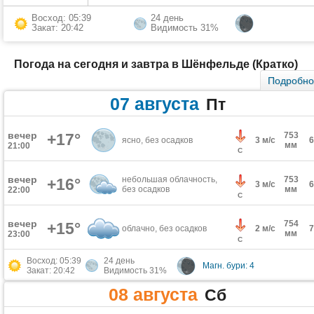
Восход: 05:39
24 день
Закат: 20:42
Видимость 31%
Погода на сегодня и завтра в Шёнфельде (Кратко)
Подробн
07 августа
Пт
вечер
+17°
753
ясно, без осадков
3 м/с
мм
21:00
С
вечер
небольшая облачность,
753
+16°
3 м/с
без осадков
мм
22:00
С
вечер
754
+15°
облачно, без осадков
2 м/с
мм
23:00
С
Восход: 05:39
24 день
Магн. бури: 4
Закат: 20:42
Видимость 31%
08 августа
Сб