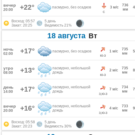
вечер
736
+22°
пасмурно, без осадков
3 м/с
мм
20:00
С
Восход: 05:57
5 день
Закат: 20:25
Видимость 21%
18 августа
Вт
ночь
+17°
735
пасмурно, без осадков
1 м/с
мм
02:00
Ю-З
утро
пасмурно, небольшой
735
+13°
2 м/с
дождь
мм
08:00
Ю-З
день
пасмурно, небольшой
734
+17°
7 м/с
дождь
мм
14:00
З,Ю-З
вечер
пасмурно, небольшой
733
+16°
4 м/с
дождь
мм
20:00
З,Ю-З
Восход: 05:58
5 день
Закат: 20:23
Видимость 30%