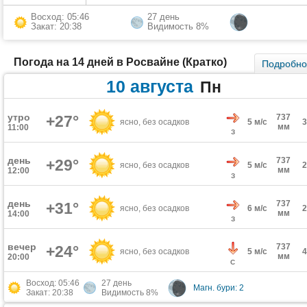
Восход: 05:46
27 день
Закат: 20:38
Видимость 8%
Погода на 14 дней в Росвайне (Кратко)
Подробн
10 августа
Пн
утро
+27°
737
ясно, без осадков
5 м/с
мм
11:00
З
день
737
+29°
ясно, без осадков
5 м/с
мм
12:00
З
день
737
+31°
ясно, без осадков
6 м/с
мм
14:00
З
вечер
737
+24°
ясно, без осадков
5 м/с
мм
20:00
С
Восход: 05:46
27 день
Магн. бури: 2
Закат: 20:38
Видимость 8%