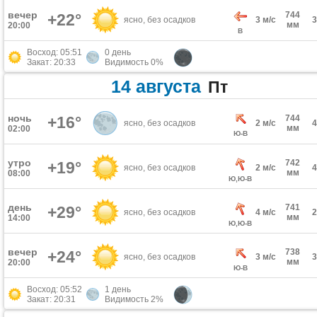
вечер
744
+22°
ясно, без осадков
3 м/с
мм
20:00
В
Восход: 05:51
0 день
Закат: 20:33
Видимость 0%
14 августа
Пт
ночь
+16°
744
ясно, без осадков
2 м/с
мм
02:00
Ю-В
утро
742
+19°
ясно, без осадков
2 м/с
мм
08:00
Ю,Ю-В
день
741
+29°
ясно, без осадков
4 м/с
мм
14:00
Ю,Ю-В
вечер
738
+24°
ясно, без осадков
3 м/с
мм
20:00
Ю-В
Восход: 05:52
1 день
Закат: 20:31
Видимость 2%