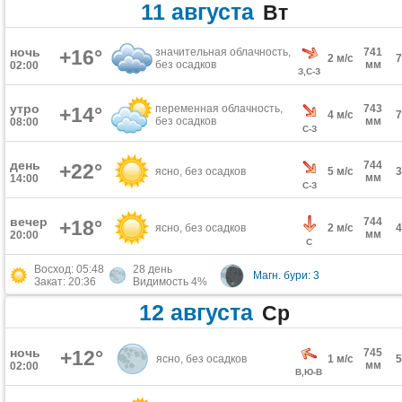
11 августа
Вт
ночь
+16°
значительная облачность,
741
2 м/с
без осадков
мм
02:00
З,С-З
утро
переменная облачность,
743
+14°
4 м/с
без осадков
мм
08:00
С-З
день
744
+22°
ясно, без осадков
5 м/с
мм
14:00
С-З
вечер
744
+18°
ясно, без осадков
2 м/с
мм
20:00
С
Восход: 05:48
28 день
Магн. бури: 3
Закат: 20:36
Видимость 4%
12 августа
Ср
ночь
+12°
745
ясно, без осадков
1 м/с
мм
02:00
В,Ю-В