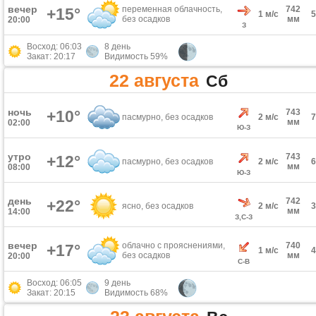
вечер
переменная облачность,
742
+15°
1 м/с
без осадков
мм
20:00
З
Восход: 06:03
8 день
Закат: 20:17
Видимость 59%
22 августа
Сб
ночь
+10°
743
пасмурно, без осадков
2 м/с
мм
02:00
Ю-З
утро
743
+12°
пасмурно, без осадков
2 м/с
мм
08:00
Ю-З
день
742
+22°
ясно, без осадков
2 м/с
мм
14:00
З,С-З
вечер
облачно с прояснениями,
740
+17°
1 м/с
без осадков
мм
20:00
С-В
Восход: 06:05
9 день
Закат: 20:15
Видимость 68%