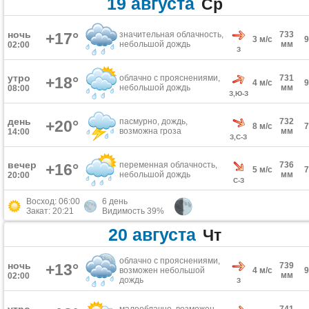
19 августа
Ср
ночь
+17°
значительная облачность,
733
3 м/с
небольшой дождь
мм
02:00
З
утро
облачно с прояснениями,
731
+18°
4 м/с
небольшой дождь
мм
08:00
З,Ю-З
день
пасмурно, дождь,
732
+20°
8 м/с
возможна гроза
мм
14:00
З,С-З
вечер
переменная облачность,
736
+16°
5 м/с
небольшой дождь
мм
20:00
С-З
Восход: 06:00
6 день
Закат: 20:21
Видимость 39%
20 августа
Чт
облачно с прояснениями,
ночь
+13°
739
возможен небольшой
4 м/с
мм
02:00
дождь
З