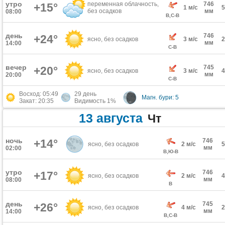
утро
переменная облачность,
746
+15°
1 м/с
без осадков
мм
08:00
В,С-В
день
746
+24°
ясно, без осадков
3 м/с
мм
14:00
С-В
вечер
745
+20°
ясно, без осадков
3 м/с
мм
20:00
С-В
Восход: 05:49
29 день
Магн. бури: 5
Закат: 20:35
Видимость 1%
13 августа
Чт
ночь
+14°
746
ясно, без осадков
2 м/с
мм
02:00
В,Ю-В
утро
746
+17°
ясно, без осадков
2 м/с
мм
08:00
В
день
745
+26°
ясно, без осадков
4 м/с
мм
14:00
В,С-В