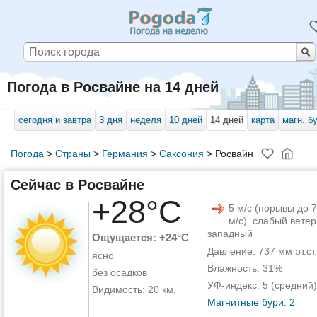
Погода в Росвайне на 14 дней
сегодня и завтра
3 дня
неделя
10 дней
14 дней
карта
магн. б
Погода
>
Страны
>
Германия
>
Саксония
>
Росвайн
Сейчас в Росвайне
+28°C
5 м/с (порывы до 7
м/с). слабый ветер
западный
Ощущается: +24°C
Давление: 737 мм рт.ст.
ясно
Влажность: 31%
без осадков
УФ-индекс: 5 (средний)
Видимость: 20 км.
Магнитные бури: 2