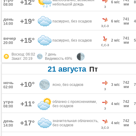
утро
малооблачно, возможен
741
+12°
6 м/с
небольшой дождь
мм
08:00
З
день
741
+19°
пасмурно, без осадков
6 м/с
мм
14:00
З,С-З
вечер
741
+15°
пасмурно, без осадков
2 м/с
мм
20:00
С,С-З
Восход: 06:02
7 день
Закат: 20:19
Видимость 49%
21 августа
Пт
ночь
+10°
742
ясно, без осадков
3 м/с
мм
02:00
З
утро
облачно с прояснениями,
742
+11°
4 м/с
без осадков
мм
08:00
З
день
значительная облачность,
742
+17°
4 м/с
без осадков
мм
14:00
З,С-З