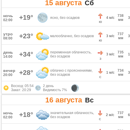
15 августа
Сб
ночь
+19°
738
ясно, без осадков
4 м/с
мм
02:00
Ю
утро
737
+23°
малооблачно, без осадков
3 м/с
мм
08:00
Ю
день
переменная облачность,
735
+34°
3 м/с
без осадков
мм
14:00
З
вечер
облачно с прояснениями,
734
+28°
1 м/с
без осадков
мм
20:00
С
Восход: 05:54
2 день
Закат: 20:29
Видимость 7%
16 августа
Вс
ночь
+18°
значительная облачность,
737
2 м/с
без осадков
мм
02:00
С