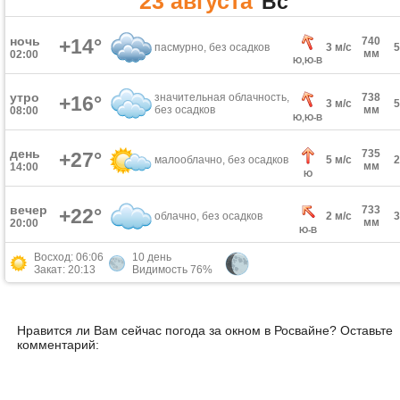
23 августа
Вс
ночь
+14°
740
пасмурно, без осадков
3 м/с
мм
02:00
Ю,Ю-В
утро
значительная облачность,
738
+16°
3 м/с
без осадков
мм
08:00
Ю,Ю-В
день
735
+27°
малооблачно, без осадков
5 м/с
мм
14:00
Ю
вечер
733
+22°
облачно, без осадков
2 м/с
мм
20:00
Ю-В
Восход: 06:06
10 день
Закат: 20:13
Видимость 76%
Нравится ли Вам сейчас погода за окном в Росвайне? Оставьте
комментарий: