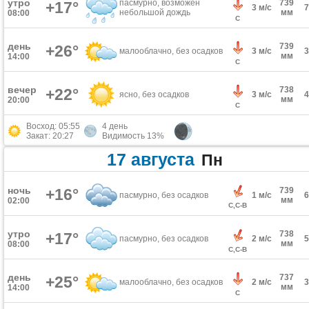
утро
пасмурно, возможен
739
+17°
3 м/с
небольшой дождь
мм
08:00
С
день
739
+26°
малооблачно, без осадков
3 м/с
мм
14:00
С
вечер
738
+22°
ясно, без осадков
3 м/с
мм
20:00
С
Восход: 05:55
4 день
Закат: 20:27
Видимость 13%
17 августа
Пн
ночь
+16°
739
пасмурно, без осадков
1 м/с
мм
02:00
С,С-В
утро
738
+17°
пасмурно, без осадков
2 м/с
мм
08:00
С,С-В
день
737
+25°
малооблачно, без осадков
2 м/с
мм
14:00
С