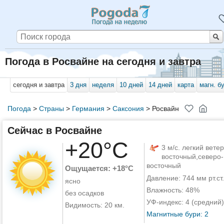
Погода в Росвайне на сегодня и завтра
сегодня и завтра
3 дня
неделя
10 дней
14 дней
карта
магн. б
Погода
>
Страны
>
Германия
>
Саксония
>
Росвайн
Сейчас в Росвайне
+20°C
3 м/с. легкий ветер
восточный,северо-
восточный
Ощущается: +18°C
Давление: 744 мм рт.ст.
ясно
Влажность: 48%
без осадков
УФ-индекс: 4 (средний)
Видимость: 20 км.
Магнитные бури: 2