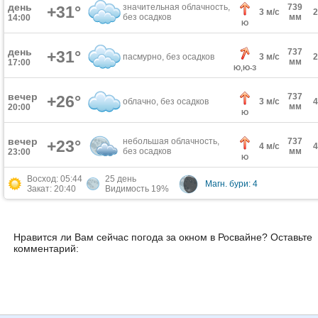
день
значительная облачность,
739
+31°
3 м/с
без осадков
мм
14:00
Ю
день
737
+31°
пасмурно, без осадков
3 м/с
мм
17:00
Ю,Ю-З
вечер
737
+26°
облачно, без осадков
3 м/с
мм
20:00
Ю
вечер
небольшая облачность,
737
+23°
4 м/с
без осадков
мм
23:00
Ю
Восход: 05:44
25 день
Магн. бури: 4
Закат: 20:40
Видимость 19%
Нравится ли Вам сейчас погода за окном в Росвайне? Оставьте
комментарий: