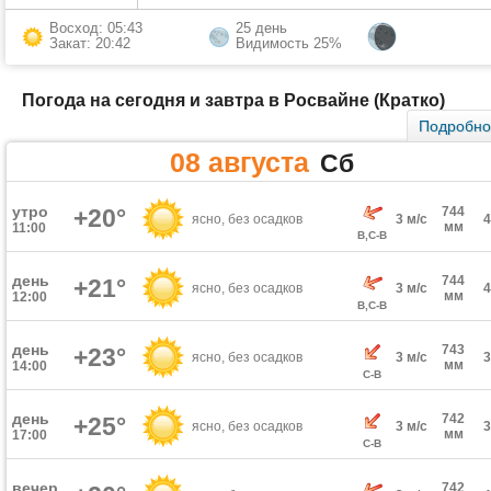
Восход: 05:43
25 день
Закат: 20:42
Видимость 25%
Погода на сегодня и завтра в Росвайне (Кратко)
Подробн
08 августа
Сб
утро
+20°
744
ясно, без осадков
3 м/с
мм
11:00
В,С-В
день
744
+21°
ясно, без осадков
3 м/с
мм
12:00
В,С-В
день
743
+23°
ясно, без осадков
3 м/с
мм
14:00
С-В
день
742
+25°
ясно, без осадков
3 м/с
мм
17:00
С-В
вечер
742