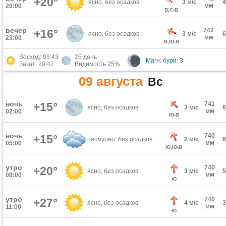
+20°
ясно, без осадков
3 м/с
мм
20:00
В,С-В
вечер
742
+16°
ясно, без осадков
3 м/с
мм
23:00
В,Ю-В
Восход: 05:43
25 день
Магн. бури: 3
Закат: 20:42
Видимость 25%
09 августа
Вс
ночь
+15°
741
ясно, без осадков
3 м/с
мм
02:00
Ю-В
ночь
740
+15°
пасмурно, без осадков
2 м/с
мм
05:00
Ю,Ю-В
утро
740
+20°
ясно, без осадков
3 м/с
мм
08:00
Ю
утро
740
+27°
ясно, без осадков
4 м/с
мм
11:00
Ю