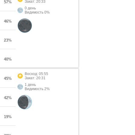
Закат: 20:33
57%
0 день
Видимость 0%
46%
23%
40%
Восход: 05:55
Закат: 20:31
45%
1 день
Видимость 2%
42%
19%