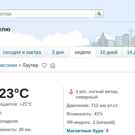
делю
сегодня и завтра
3 дня
неделя
10 дней
14 
аксония
>
Лаутер
23°C
3 м/с. легкий ветер,
северный
щается: +21°C
Давление: 712 мм рт.ст.
о
Влажность: 41%
 осадков
УФ-индекс: 2 (низкий)
имость: 20 км.
Магнитные бури: 4