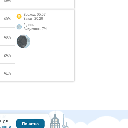
39%
Восход: 05:57
Закат: 20:29
40%
2 день
Видимость 7%
40%
24%
41%
ние
ту с
сти
Понятно
ьности
.