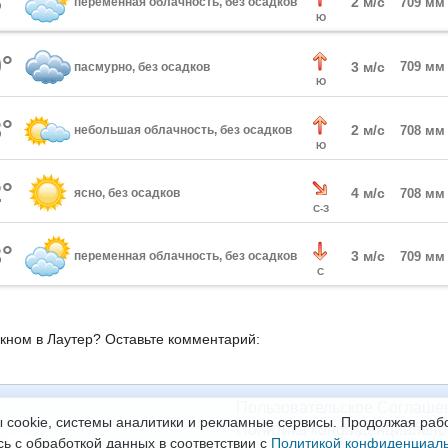
°
2 м/с
переменная облачность, без осадков
709 мм
Ю
°
3 м/с
709 мм
пасмурно, без осадков
Ю
°
2 м/с
небольшая облачность, без осадков
708 мм
Ю
°
4 м/с
ясно, без осадков
708 мм
С-З
°
3 м/с
переменная облачность, без осадков
709 мм
С
окном в Лаутер? Оставьте комментарий:
Пользовательское Соглаше
 cookie, системы аналитики и рекламные сервисы. Продолжая рабо
Политика конфиденциально
сь с обработкой данных в соответствии с
Политикой конфиденциал