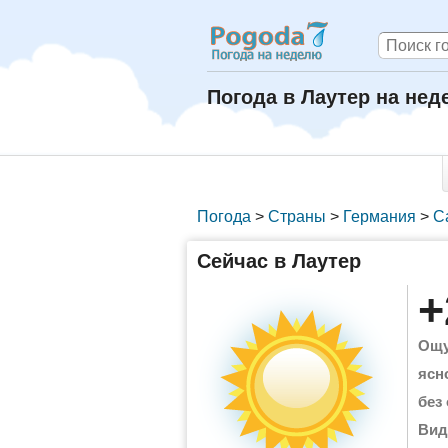
Погода в Лаутер на не
Погода
>
Страны
>
Германия
>
С
Сейчас в Лаутер
+
Ощу
ясн
без
Вид