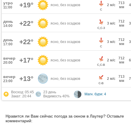
утро
713
+19°
ясно, без осадков
2 м/с
мм
11:00
С
день
712
+22°
ясно, без осадков
3 м/с
мм
14:00
С,С-З
день
712
+22°
ясно, без осадков
3 м/с
мм
17:00
С
вечер
712
+17°
ясно, без осадков
2 м/с
мм
20:00
С,С-В
вечер
713
+13°
ясно, без осадков
2 м/с
мм
23:00
С-В
Восход: 05:45
23 день
Магн. бури: 4
Закат: 20:44
Видимость 40%
Нравится ли Вам сейчас погода за окном в Лаутер? Оставьте
комментарий: