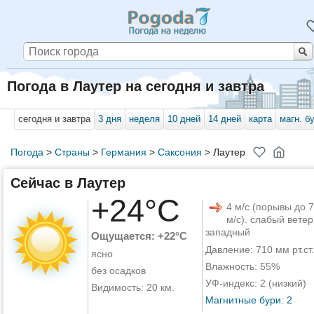
Погода в Лаутер на сегодня и завтра
сегодня и завтра
3 дня
неделя
10 дней
14 дней
карта
магн. б
Погода
>
Страны
>
Германия
>
Саксония
>
Лаутер
Сейчас в Лаутер
+24°C
4 м/с (порывы до 7
м/с). слабый ветер
западный
Ощущается: +22°C
Давление: 710 мм рт.ст.
ясно
Влажность: 55%
без осадков
УФ-индекс: 2 (низкий)
Видимость: 20 км.
Магнитные бури: 2