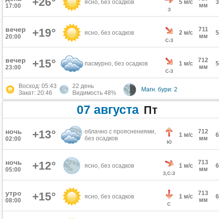
+26°
ясно, без осадков
5 м/с
мм
17:00
З
вечер
711
+19°
ясно, без осадков
2 м/с
мм
20:00
С-З
вечер
712
+15°
пасмурно, без осадков
1 м/с
мм
23:00
С-З
Восход: 05:43
22 день
Магн. бури: 2
Закат: 20:46
Видимость 48%
07 августа
Пт
ночь
+13°
облачно с прояснениями,
712
1 м/с
без осадков
мм
02:00
Ю
ночь
713
+12°
ясно, без осадков
1 м/с
мм
05:00
З,С-З
утро
713
+15°
ясно, без осадков
1 м/с
мм
08:00
С