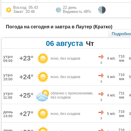
Восход: 05:43
22 день
Закат: 20:46
Видимость 48%
Погода на сегодня и завтра в Лаутер (Кратко)
Подробн
06 августа
Чт
утро
+23°
710
ясно, без осадков
4 м/с
мм
09:00
З
утро
710
+24°
ясно, без осадков
4 м/с
мм
10:00
З
утро
облачно с прояснениями,
711
+25°
4 м/с
без осадков
мм
11:00
З
день
710
+27°
ясно, без осадков
5 м/с
мм
14:00
З
день
710