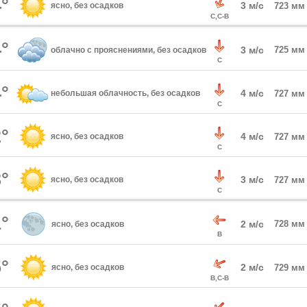
°
3 м/с
ясно, без осадков
723 мм
С,С-В
°
3 м/с
725 мм
облачно с прояснениями, без осадков
С
°
4 м/с
небольшая облачность, без осадков
727 мм
С
°
4 м/с
ясно, без осадков
727 мм
С
°
3 м/с
ясно, без осадков
727 мм
С
°
2 м/с
728 мм
ясно, без осадков
В
°
2 м/с
ясно, без осадков
729 мм
В,С-В