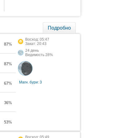
Подробно
Восход: 05:47
Закат: 20:43
87%
24 день
Видимость 28%
87%
Магн. бури: 3
67%
36%
53%
Восход: 05:49