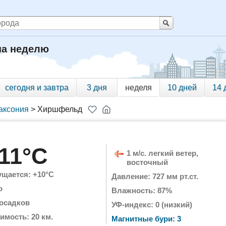
на неделю
сегодня и завтра
3 дня
неделя
10 дней
14 
аксония
>
Хиршфельд
11°C
1 м/с. легкий ветер,
восточный
щается: +10°C
Давление: 727 мм рт.ст.
о
Влажность: 87%
 осадков
УФ-индекс: 0 (низкий)
имость: 20 км.
Магнитные бури: 3