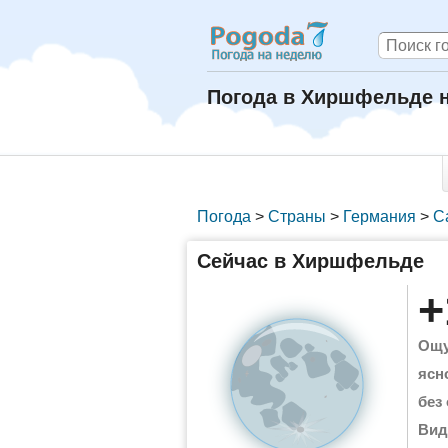
Погода в Хиршфельде 
Погода
>
Страны
>
Германия
>
С
Сейчас в Хиршфельде
+
Ощу
ясн
без
Вид