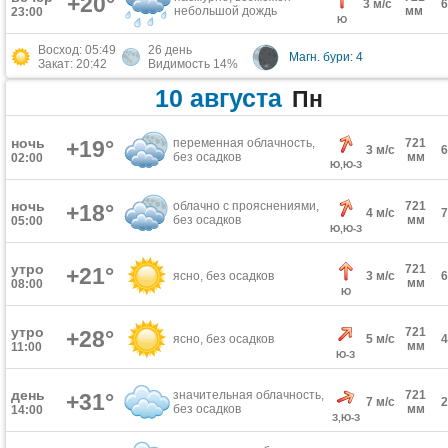
+20°
3 м/с
небольшой дождь
мм
23:00
Ю
Восход: 05:49
26 день
Магн. бури: 4
Закат: 20:42
Видимость 14%
10 августа
Пн
ночь
+19°
переменная облачность,
721
3 м/с
без осадков
мм
02:00
Ю,Ю-З
ночь
облачно с прояснениями,
721
+18°
4 м/с
без осадков
мм
05:00
Ю,Ю-З
утро
721
+21°
ясно, без осадков
3 м/с
мм
08:00
Ю
утро
721
+28°
ясно, без осадков
5 м/с
мм
11:00
Ю-З
день
значительная облачность,
721
+31°
7 м/с
без осадков
мм
14:00
З,Ю-З