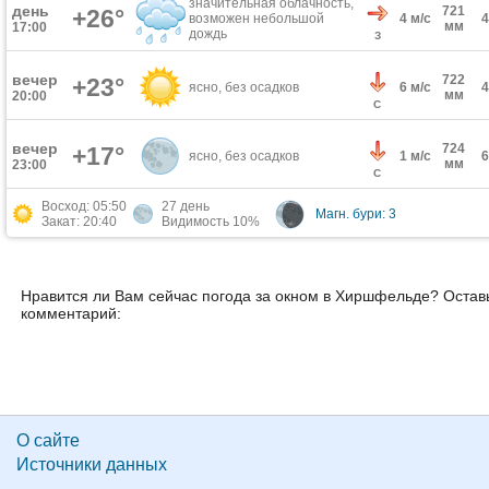
значительная облачность,
день
721
+26°
возможен небольшой
4 м/с
мм
17:00
дождь
З
вечер
722
+23°
ясно, без осадков
6 м/с
мм
20:00
С
вечер
724
+17°
ясно, без осадков
1 м/с
мм
23:00
С
Восход: 05:50
27 день
Магн. бури: 3
Закат: 20:40
Видимость 10%
Нравится ли Вам сейчас погода за окном в Хиршфельде? Остав
комментарий:
О сайте
Источники данных