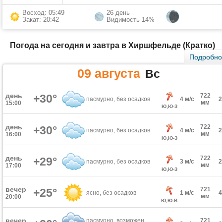
Восход: 05:49
26 день
Закат: 20:42
Видимость 14%
Погода на сегодня и завтра в Хиршфельде (Кратко)
Подробн
09 августа
Вс
день
+30°
722
пасмурно, без осадков
4 м/с
мм
15:00
Ю,Ю-З
день
722
+30°
пасмурно, без осадков
4 м/с
мм
16:00
Ю,Ю-З
день
722
+29°
пасмурно, без осадков
3 м/с
мм
17:00
Ю,Ю-З
вечер
721
+25°
ясно, без осадков
1 м/с
мм
20:00
Ю,Ю-В
вечер
пасмурно, возможен
721