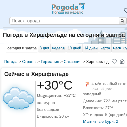
Погода в Хиршфельде на сегодня и завтра
сегодня и завтра
3 дня
неделя
10 дней
14 дней
карта
магн. б
Погода
>
Страны
>
Германия
>
Саксония
>
Хиршфельд
Сейчас в Хиршфельде
+30°C
4 м/с. слабый вете
южный,юго-
западный
Ощущается: +27°C
Давление: 722 мм рт.ст.
пасмурно
Влажность: 27%
без осадков
УФ-индекс: 5 (средний)
Видимость: 20 км.
Магнитные бури: 2