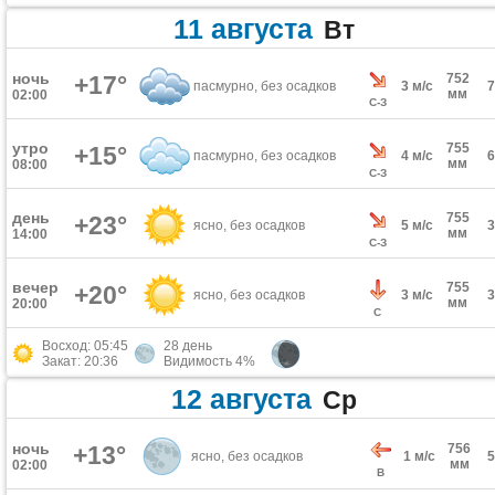
11 августа
Вт
ночь
+17°
752
пасмурно, без осадков
3 м/с
мм
02:00
С-З
утро
755
+15°
пасмурно, без осадков
4 м/с
мм
08:00
С-З
день
755
+23°
ясно, без осадков
5 м/с
мм
14:00
С-З
вечер
755
+20°
ясно, без осадков
3 м/с
мм
20:00
С
Восход: 05:45
28 день
Закат: 20:36
Видимость 4%
12 августа
Ср
ночь
+13°
756
ясно, без осадков
1 м/с
мм
02:00
В