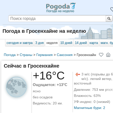
Погода в Гросенхайне на неделю
сегодня и завтра
3 дня
неделя
10 дней
14 дней
карта
магн. б
Погода
>
Страны
>
Германия
>
Саксония
>
Гросенхайн
Сейчас в Гросенхайне
+16°C
3 м/с (порывы до 6
м/с). легкий ветер,
восточный
Ощущается: +13°C
Давление: 753 мм рт.ст.
ясно
Влажность: 63%
без осадков
УФ-индекс: 0 (низкий)
Видимость: 20 км.
Магнитные бури: 2