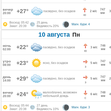
вечер
747
+27°
пасмурно, без осадков
2 м/с
мм
20:00
Ю
Восход: 05:42
25 день
Магн. бури: 4
Закат: 20:39
Видимость 20%
10 августа
Пн
ночь
+22°
746
пасмурно, без осадков
3 м/с
мм
02:00
Ю
утро
747
+23°
ясно, без осадков
5 м/с
мм
08:00
З
день
747
+29°
пасмурно, без осадков
5 м/с
мм
14:00
З
вечер
малооблачно, возможен
748
+24°
6 м/с
небольшой дождь
мм
20:00
С
Восход: 05:44
27 день
Магн. бури: 3
Закат: 20:38
Видимость 10%