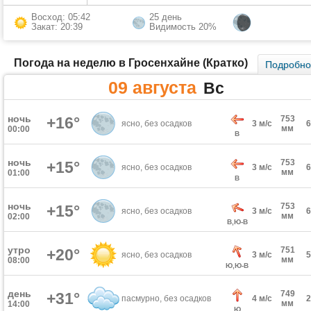
Восход: 05:42
25 день
Закат: 20:39
Видимость 20%
Погода на неделю в Гросенхайне (Кратко)
Подробн
09 августа
Вс
ночь
+16°
753
ясно, без осадков
3 м/с
мм
00:00
В
ночь
753
+15°
ясно, без осадков
3 м/с
мм
01:00
В
ночь
753
+15°
ясно, без осадков
3 м/с
мм
02:00
В,Ю-В
утро
751
+20°
ясно, без осадков
3 м/с
мм
08:00
Ю,Ю-В
день
749
+31°
пасмурно, без осадков
4 м/с
мм
14:00
Ю