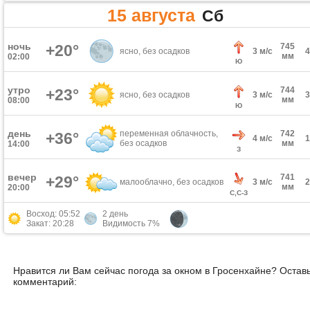
15 августа
Сб
ночь
+20°
745
ясно, без осадков
3 м/с
мм
02:00
Ю
утро
744
+23°
ясно, без осадков
3 м/с
мм
08:00
Ю
день
переменная облачность,
742
+36°
4 м/с
без осадков
мм
14:00
З
вечер
741
+29°
малооблачно, без осадков
3 м/с
мм
20:00
С,С-З
Восход: 05:52
2 день
Закат: 20:28
Видимость 7%
Нравится ли Вам сейчас погода за окном в Гросенхайне? Остав
комментарий: