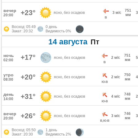
вечер
751
+23°
ясно, без осадков
3 м/с
мм
20:00
В
Восход: 05:49
0 день
Закат: 20:32
Видимость 0%
14 августа
Пт
ночь
+17°
751
ясно, без осадков
2 м/с
мм
02:00
В
утро
750
+20°
ясно, без осадков
2 м/с
мм
08:00
Ю-В
день
748
+31°
ясно, без осадков
4 м/с
мм
14:00
Ю-В
вечер
746
+26°
ясно, без осадков
3 м/с
мм
20:00
В,Ю-В
Восход: 05:50
1 день
Закат: 20:30
Видимость 2%