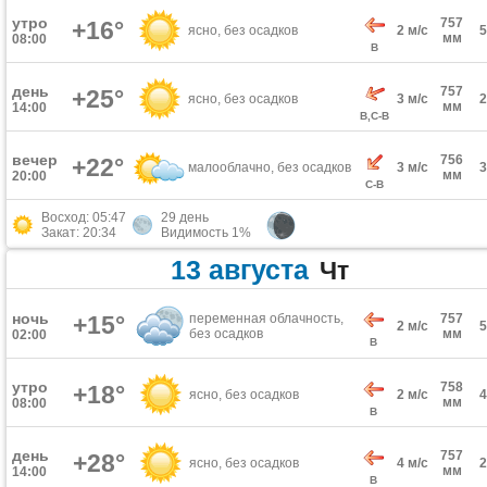
утро
757
+16°
ясно, без осадков
2 м/с
мм
08:00
В
день
757
+25°
ясно, без осадков
3 м/с
мм
14:00
В,С-В
вечер
756
+22°
малооблачно, без осадков
3 м/с
мм
20:00
С-В
Восход: 05:47
29 день
Закат: 20:34
Видимость 1%
13 августа
Чт
ночь
+15°
переменная облачность,
757
2 м/с
без осадков
мм
02:00
В
утро
758
+18°
ясно, без осадков
2 м/с
мм
08:00
В
день
757
+28°
ясно, без осадков
4 м/с
мм
14:00
В