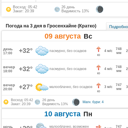
Восход: 05:42
26 день
Закат: 20:39
Видимость 13%
Погода на 3 дня в Гросенхайне (Кратко)
Подробн
09 августа
Вс
день
+32°
748
пасмурно, без осадков
4 м/с
мм
17:00
Ю
вечер
748
+32°
пасмурно, без осадков
4 м/с
мм
18:00
Ю
вечер
747
+27°
малооблачно, без осадков
3 м/с
мм
20:00
Ю
Восход: 05:42
26 день
Магн. бури: 4
Закат: 20:39
Видимость 13%
10 августа
Пн
ночь
малооблачно, возможен
747