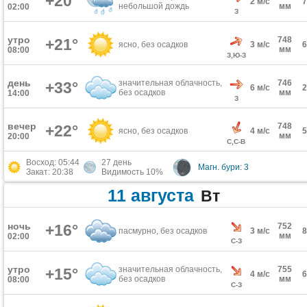
+20°
2 м/с
небольшой дождь
мм
02:00
З
утро
748
+21°
ясно, без осадков
3 м/с
мм
08:00
З,Ю-З
день
значительная облачность,
746
+33°
6 м/с
без осадков
мм
14:00
З
вечер
748
+22°
ясно, без осадков
4 м/с
мм
20:00
С,С-В
Восход: 05:44
27 день
Магн. бури: 3
Закат: 20:38
Видимость 10%
11 августа
Вт
ночь
+16°
752
пасмурно, без осадков
3 м/с
мм
02:00
С-З
утро
значительная облачность,
755
+15°
4 м/с
без осадков
мм
08:00
С-З