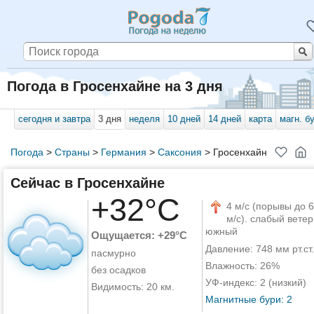
Погода в Гросенхайне на 3 дня
сегодня и завтра
3 дня
неделя
10 дней
14 дней
карта
магн. б
Погода
>
Страны
>
Германия
>
Саксония
>
Гросенхайн
Сейчас в Гросенхайне
+32°C
4 м/с (порывы до 6
м/с). слабый ветер
южный
Ощущается: +29°C
Давление: 748 мм рт.ст.
пасмурно
Влажность: 26%
без осадков
УФ-индекс: 2 (низкий)
Видимость: 20 км.
Магнитные бури: 2