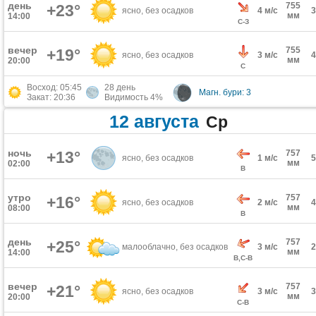
день
755
+23°
ясно, без осадков
4 м/с
мм
14:00
С-З
вечер
755
+19°
ясно, без осадков
3 м/с
мм
20:00
С
Восход: 05:45
28 день
Магн. бури: 3
Закат: 20:36
Видимость 4%
12 августа
Ср
ночь
+13°
757
ясно, без осадков
1 м/с
мм
02:00
В
утро
757
+16°
ясно, без осадков
2 м/с
мм
08:00
В
день
757
+25°
малооблачно, без осадков
3 м/с
мм
14:00
В,С-В
вечер
757
+21°
ясно, без осадков
3 м/с
мм
20:00
С-В