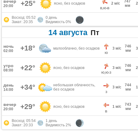
вечер
747
+25°
ясно, без осадков
2 м/с
мм
20:00
В,Ю-В
Восход: 05:52
0 день
Закат: 20:35
Видимость 0%
14 августа
Пт
ночь
+18°
746
малооблачно, без осадков
3 м/с
мм
02:00
Ю
утро
746
+22°
ясно, без осадков
3 м/с
мм
08:00
Ю,Ю-З
день
небольшая облачность,
744
+34°
3 м/с
без осадков
мм
14:00
З
вечер
743
+29°
ясно, без осадков
1 м/с
мм
20:00
В
Восход: 05:54
1 день
Закат: 20:33
Видимость 2%