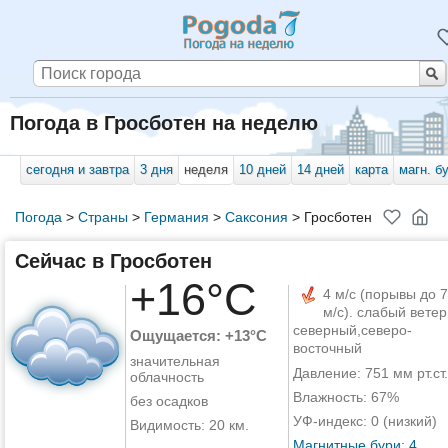
Погода в Гросботен на неделю
сегодня и завтра
3 дня
неделя
10 дней
14 дней
карта
магн. б
Погода
>
Страны
>
Германия
>
Саксония
>
Гросботен
Сейчас в Гросботен
+16°C
4 м/с (порывы до 7
м/с). слабый ветер
северный,северо-
Ощущается: +13°C
восточный
значительная
Давление: 751 мм рт.ст.
облачность
Влажность: 67%
без осадков
УФ-индекс: 0 (низкий)
Видимость: 20 км.
Магнитные бури: 4