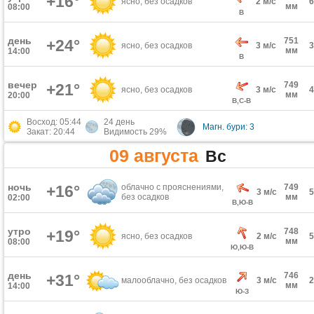
+16°
ясно, без осадков
2 м/с
мм
08:00
В
день
751
+24°
ясно, без осадков
3 м/с
мм
14:00
В
вечер
749
+21°
ясно, без осадков
3 м/с
мм
20:00
В,С-В
Восход: 05:44
24 день
Магн. бури: 3
Закат: 20:44
Видимость 29%
09 августа
Вс
ночь
+16°
облачно с прояснениями,
749
3 м/с
без осадков
мм
02:00
В,Ю-В
утро
748
+19°
ясно, без осадков
2 м/с
мм
08:00
Ю,Ю-В
день
746
+31°
малооблачно, без осадков
3 м/с
мм
14:00
Ю-З