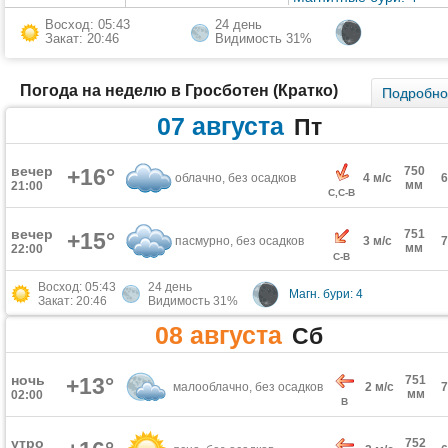
Восход: 05:43
24 день
Закат: 20:46
Видимость 31%
Погода на неделю в Гросботен (Кратко)
Подробн
07 августа
Пт
вечер
+16°
750
облачно, без осадков
4 м/с
мм
21:00
С,С-В
вечер
751
+15°
пасмурно, без осадков
3 м/с
мм
22:00
С-В
Восход: 05:43
24 день
Магн. бури: 4
Закат: 20:46
Видимость 31%
08 августа
Сб
ночь
+13°
751
малооблачно, без осадков
2 м/с
мм
02:00
В
утро
752