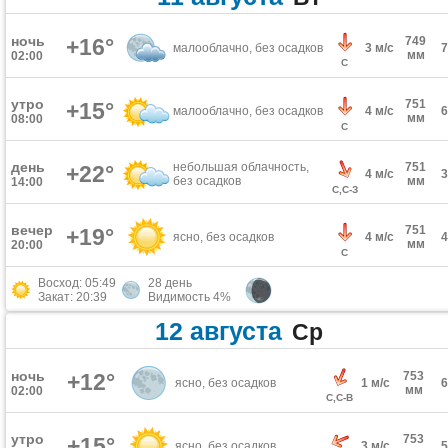
ночь
+16°
749
малооблачно, без осадков
3 м/с
мм
02:00
С
утро
751
+15°
малооблачно, без осадков
4 м/с
мм
08:00
С
день
небольшая облачность,
751
+22°
4 м/с
без осадков
мм
14:00
С,С-З
вечер
751
+19°
ясно, без осадков
4 м/с
мм
20:00
С
Восход: 05:49
28 день
Закат: 20:39
Видимость 4%
12 августа
Ср
ночь
+12°
753
ясно, без осадков
1 м/с
мм
02:00
С,С-В
утро
753
+15°
ясно, без осадков
3 м/с