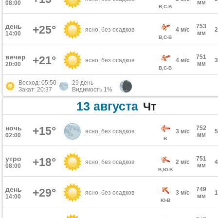
мм
08:00
В,С-В
день
753
+25°
ясно, без осадков
4 м/с
мм
14:00
В,С-В
вечер
751
+21°
ясно, без осадков
4 м/с
мм
20:00
В,С-В
Восход: 05:50
29 день
Закат: 20:37
Видимость 1%
13 августа
Чт
ночь
+15°
752
ясно, без осадков
3 м/с
мм
02:00
В
утро
751
+18°
ясно, без осадков
2 м/с
мм
08:00
В,Ю-В
день
749
+29°
ясно, без осадков
3 м/с
мм
14:00
Ю-В