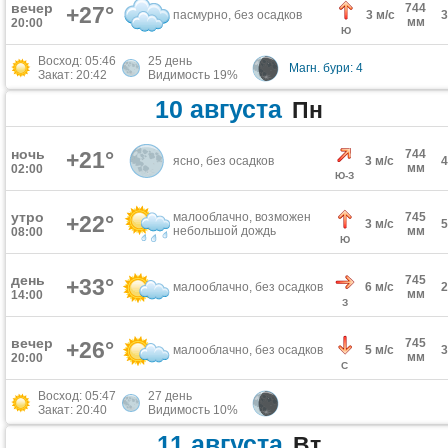
вечер
744
+27°
пасмурно, без осадков
3 м/с
мм
20:00
Ю
Восход: 05:46
25 день
Магн. бури: 4
Закат: 20:42
Видимость 19%
10 августа
Пн
ночь
+21°
744
ясно, без осадков
3 м/с
мм
02:00
Ю-З
утро
малооблачно, возможен
745
+22°
3 м/с
небольшой дождь
мм
08:00
Ю
день
745
+33°
малооблачно, без осадков
6 м/с
мм
14:00
З
вечер
745
+26°
малооблачно, без осадков
5 м/с
мм
20:00
С
Восход: 05:47
27 день
Закат: 20:40
Видимость 10%
11 августа
Вт