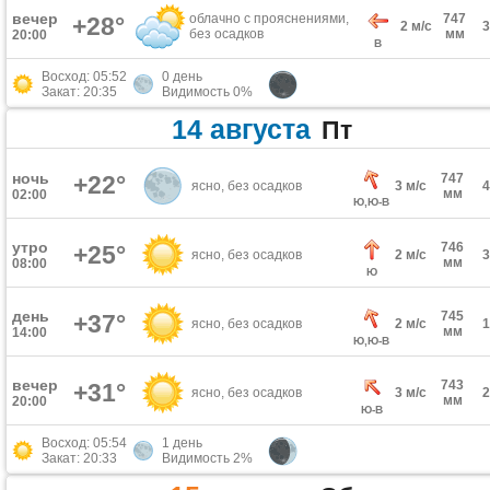
вечер
облачно с прояснениями,
747
+28°
2 м/с
без осадков
мм
20:00
В
Восход: 05:52
0 день
Закат: 20:35
Видимость 0%
14 августа
Пт
ночь
+22°
747
ясно, без осадков
3 м/с
мм
02:00
Ю,Ю-В
утро
746
+25°
ясно, без осадков
2 м/с
мм
08:00
Ю
день
745
+37°
ясно, без осадков
2 м/с
мм
14:00
Ю,Ю-В
вечер
743
+31°
ясно, без осадков
3 м/с
мм
20:00
Ю-В
Восход: 05:54
1 день
Закат: 20:33
Видимость 2%