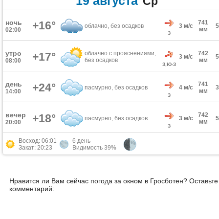
19 августа
Ср
ночь
+16°
741
облачно, без осадков
3 м/с
мм
02:00
З
утро
облачно с прояснениями,
742
+17°
3 м/с
без осадков
мм
08:00
З,Ю-З
день
741
+24°
пасмурно, без осадков
4 м/с
мм
14:00
З
вечер
742
+18°
пасмурно, без осадков
3 м/с
мм
20:00
З
Восход: 06:01
6 день
Закат: 20:23
Видимость 39%
Нравится ли Вам сейчас погода за окном в Гросботен? Оставьте
комментарий: