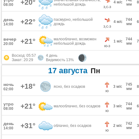
утро
значительная облачность,
742
+20°
4 м/с
небольшой дождь
мм
08:00
З,С-З
день
пасмурно, небольшой
744
+22°
4 м/с
дождь
мм
14:00
З,С-З
вечер
малооблачно, возможен
744
+21°
1 м/с
небольшой дождь
мм
20:00
Ю-З
Восход: 05:57
4 день
Закат: 20:29
Видимость 13%
17 августа
Пн
ночь
+18°
745
ясно, без осадков
3 м/с
мм
02:00
Ю
утро
744
+21°
малооблачно, без осадков
3 м/с
мм
08:00
Ю
день
742
+31°
облачно, без осадков
2 м/с
мм
14:00
Ю