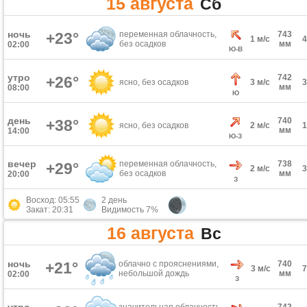
15 августа
Сб
ночь
+23°
переменная облачность,
743
1 м/с
без осадков
мм
02:00
Ю-В
утро
742
+26°
ясно, без осадков
3 м/с
мм
08:00
Ю
день
740
+38°
ясно, без осадков
2 м/с
мм
14:00
Ю-З
вечер
переменная облачность,
738
+29°
2 м/с
без осадков
мм
20:00
З
Восход: 05:55
2 день
Закат: 20:31
Видимость 7%
16 августа
Вс
ночь
+21°
облачно с прояснениями,
740
3 м/с
небольшой дождь
мм
02:00
З