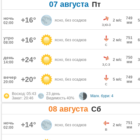
07 августа
Пт
ночь
+16°
749
ясно, без осадков
2 м/с
мм
02:00
З,Ю-З
утро
751
+16°
ясно, без осадков
2 м/с
мм
08:00
С
день
750
+24°
ясно, без осадков
2 м/с
мм
14:00
З,С-З
вечер
749
+20°
ясно, без осадков
5 м/с
мм
20:00
С
Восход: 05:43
23 день
Магн. бури: 4
Закат: 20:46
Видимость 40%
08 августа
Сб
ночь
+14°
751
ясно, без осадков
2 м/с
мм
02:00
В