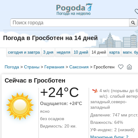
Погода в Гросботен на 14 дней
сегодня и завтра
3 дня
неделя
10 дней
14 дней
карта
магн. б
Погода
>
Страны
>
Германия
>
Саксония
>
Гросботен
Сейчас в Гросботен
+24°C
4 м/с (порывы до 6
м/с). слабый ветер
западный,северо-
Ощущается: +24°C
западный
ясно
Давление: 747 мм рт.ст.
без осадков
Влажность: 64%
Видимость: 20 км.
УФ-индекс: 2 (низкий)
Магнитные бури: 2