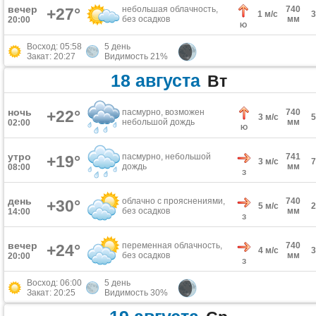
вечер
небольшая облачность,
740
+27°
1 м/с
без осадков
мм
20:00
Ю
Восход: 05:58
5 день
Закат: 20:27
Видимость 21%
18 августа
Вт
ночь
+22°
пасмурно, возможен
740
3 м/с
небольшой дождь
мм
02:00
Ю
утро
пасмурно, небольшой
741
+19°
3 м/с
дождь
мм
08:00
З
день
облачно с прояснениями,
740
+30°
5 м/с
без осадков
мм
14:00
З
вечер
переменная облачность,
740
+24°
4 м/с
без осадков
мм
20:00
З
Восход: 06:00
5 день
Закат: 20:25
Видимость 30%