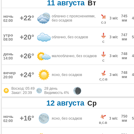
11 августа
Вт
ночь
+22°
облачно с прояснениями,
745
3 м/с
без осадков
мм
02:00
С-З
утро
747
+20°
облачно, без осадков
3 м/с
мм
08:00
С
день
748
+26°
малооблачно, без осадков
3 м/с
мм
14:00
С
вечер
748
+24°
ясно, без осадков
3 м/с
мм
20:00
С,С-В
Восход: 05:49
28 день
Закат: 20:39
Видимость 4%
12 августа
Ср
ночь
+16°
750
ясно, без осадков
3 м/с
мм
02:00
В,С-В