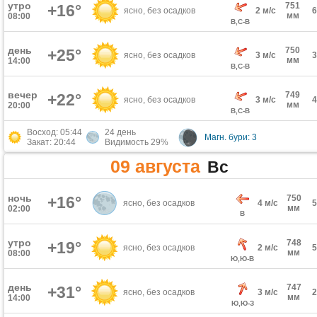
утро
751
+16°
ясно, без осадков
2 м/с
мм
08:00
В,С-В
день
750
+25°
ясно, без осадков
3 м/с
мм
14:00
В,С-В
вечер
749
+22°
ясно, без осадков
3 м/с
мм
20:00
В,С-В
Восход: 05:44
24 день
Магн. бури: 3
Закат: 20:44
Видимость 29%
09 августа
Вс
ночь
+16°
750
ясно, без осадков
4 м/с
мм
02:00
В
утро
748
+19°
ясно, без осадков
2 м/с
мм
08:00
Ю,Ю-В
день
747
+31°
ясно, без осадков
3 м/с
мм
14:00
Ю,Ю-З