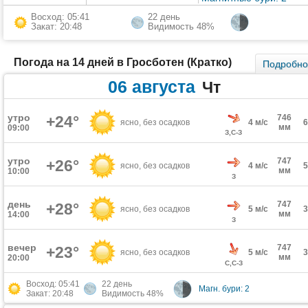
Восход: 05:41
22 день
Закат: 20:48
Видимость 48%
Погода на 14 дней в Гросботен (Кратко)
Подробн
06 августа
Чт
утро
+24°
746
ясно, без осадков
4 м/с
мм
09:00
З,С-З
утро
747
+26°
ясно, без осадков
4 м/с
мм
10:00
З
день
747
+28°
ясно, без осадков
5 м/с
мм
14:00
З
вечер
747
+23°
ясно, без осадков
5 м/с
мм
20:00
С,С-З
Восход: 05:41
22 день
Магн. бури: 2
Закат: 20:48
Видимость 48%