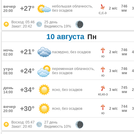
вечер
небольшая облачность,
746
+27°
2 м/с
без осадков
мм
20:00
С,С-З
Восход: 05:46
25 день
Закат: 20:42
Видимость 19%
10 августа
Пн
ночь
+21°
746
пасмурно, без осадков
2 м/с
мм
02:00
Ю
утро
переменная облачность,
746
+24°
3 м/с
без осадков
мм
08:00
Ю
день
745
+34°
ясно, без осадков
3 м/с
мм
14:00
Ю,Ю-З
вечер
744
+30°
ясно, без осадков
2 м/с
мм
20:00
Ю
Восход: 05:47
27 день
Закат: 20:40
Видимость 10%