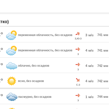
тко)
°
3 м/с
741 мм
переменная облачность, без осадков
З,Ю-З
°
4 м/с
переменная облачность, без осадков
741 мм
З
°
4 м/с
облачно, без осадков
742 мм
З
°
4 м/с
ясно, без осадков
742 мм
С-З
°
1 м/с
744 мм
пасмурно, без осадков
З