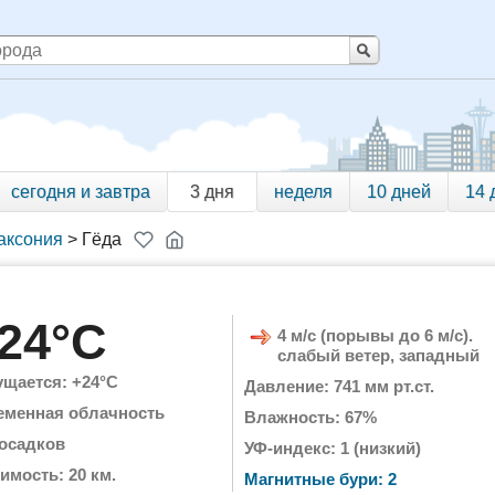
сегодня и завтра
3 дня
неделя
10 дней
14 
аксония
>
Гёда
24°C
4 м/с (порывы до 6 м/с).
слабый ветер, западный
щается: +24°C
Давление: 741 мм рт.ст.
еменная облачность
Влажность: 67%
 осадков
УФ-индекс: 1 (низкий)
имость: 20 км.
Магнитные бури: 2