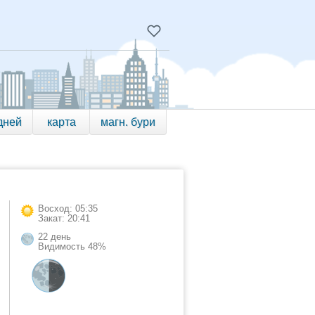
дней
карта
магн. бури
Восход: 05:35
Закат: 20:41
22 день
Видимость 48%