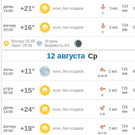
день
723
+21°
ясно, без осадков
3 м/с
мм
14:00
С
вечер
724
+16°
ясно, без осадков
2 м/с
мм
20:00
С
Восход: 05:49
28 день
Закат: 20:36
Видимость 4%
12 августа
Ср
ночь
+11°
725
ясно, без осадков
2 м/с
мм
02:00
В,Ю-В
утро
725
+15°
ясно, без осадков
2 м/с
мм
08:00
В
день
725
+24°
ясно, без осадков
3 м/с
мм
14:00
С-В
вечер
724
+18°
ясно, без осадков
3 м/с
мм
20:00
В,С-В