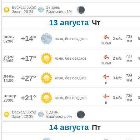
Восход: 05:50
29 день
Закат: 20:34
Видимость 1%
13 августа
Чт
ночь
+14°
728
ясно, без осадков
2 м/с
мм
02:00
В,Ю-В
утро
727
+17°
ясно, без осадков
2 м/с
мм
08:00
В,Ю-В
день
726
+27°
ясно, без осадков
3 м/с
мм
14:00
В
вечер
725
+21°
ясно, без осадков
3 м/с
мм
20:00
В
Восход: 05:52
0 день
Закат: 20:32
Видимость 0%
14 августа
Пт