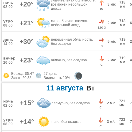
значительная облачность,
ночь
+20°
718
возможен небольшой
3 м/с
мм
02:00
дождь
Ю
утро
малооблачно, возможен
718
+21°
2 м/с
небольшой дождь
мм
08:00
З,Ю-З
день
переменная облачность,
719
+30°
5 м/с
без осадков
мм
14:00
З
вечер
719
+23°
облачно, без осадков
2 м/с
мм
20:00
С
Восход: 05:47
27 день
Закат: 20:38
Видимость 10%
11 августа
Вт
ночь
+15°
721
пасмурно, без осадков
2 м/с
мм
02:00
С
утро
723
+14°
ясно, без осадков
3 м/с
мм
08:00
С