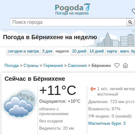
Погода в Бёрнихене на неделю
сегодня и завтра
3 дня
неделя
10 дней
14 дней
карта
магн. б
Погода
>
Страны
>
Германия
>
Саксония
>
Бёрнихен
Сейчас в Бёрнихене
+11°C
1 м/с. легкий ветер
восточный
Ощущается: +10°C
Давление: 723 мм рт.ст.
облачно с
Влажность: 87%
прояснениями
УФ-индекс: 0 (низкий)
без осадков
Магнитные бури: 3
Видимость: 20 км.