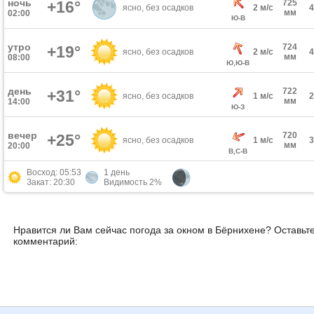
ночь
+16°
725
ясно, без осадков
2 м/с
мм
02:00
Ю-В
утро
724
+19°
ясно, без осадков
2 м/с
мм
08:00
Ю,Ю-В
день
722
+31°
ясно, без осадков
1 м/с
мм
14:00
Ю-З
вечер
720
+25°
ясно, без осадков
1 м/с
мм
20:00
В,С-В
Восход: 05:53
1 день
Закат: 20:30
Видимость 2%
Нравится ли Вам сейчас погода за окном в Бёрнихене? Оставьт
комментарий: