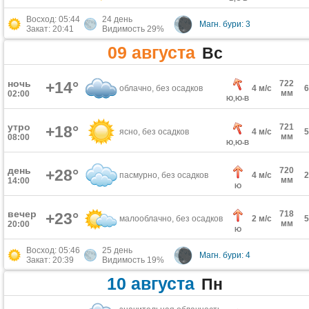
Восход: 05:44
24 день
Магн. бури: 3
Закат: 20:41
Видимость 29%
09 августа
Вс
ночь
+14°
722
облачно, без осадков
4 м/с
мм
02:00
Ю,Ю-В
утро
721
+18°
ясно, без осадков
4 м/с
мм
08:00
Ю,Ю-В
день
720
+28°
пасмурно, без осадков
4 м/с
мм
14:00
Ю
вечер
718
+23°
малооблачно, без осадков
2 м/с
мм
20:00
Ю
Восход: 05:46
25 день
Магн. бури: 4
Закат: 20:39
Видимость 19%
10 августа
Пн