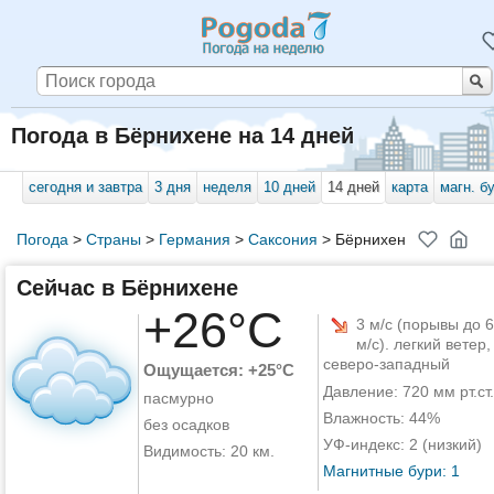
Погода в Бёрнихене на 14 дней
сегодня и завтра
3 дня
неделя
10 дней
14 дней
карта
магн. б
Погода
>
Страны
>
Германия
>
Саксония
>
Бёрнихен
Сейчас в Бёрнихене
+26°C
3 м/с (порывы до 6
м/с). легкий ветер,
северо-западный
Ощущается: +25°C
Давление: 720 мм рт.ст.
пасмурно
Влажность: 44%
без осадков
УФ-индекс: 2 (низкий)
Видимость: 20 км.
Магнитные бури: 1