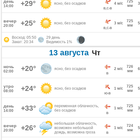
день
725
+29°
ясно, без осадков
4 м/с
мм
14:00
В,С-В
вечер
725
+25°
ясно, без осадков
3 м/с
мм
20:00
В,С-В
Восход: 05:50
29 день
Закат: 20:34
Видимость 1%
13 августа
Чт
ночь
+20°
726
ясно, без осадков
2 м/с
мм
02:00
В
утро
725
+24°
ясно, без осадков
1 м/с
мм
08:00
Ю-В
день
переменная облачность,
725
+33°
1 м/с
без осадков
мм
14:00
В
небольшая облачность,
вечер
724
+26°
возможен небольшой
1 м/с
мм
20:00
дождь, возможна гроза
В