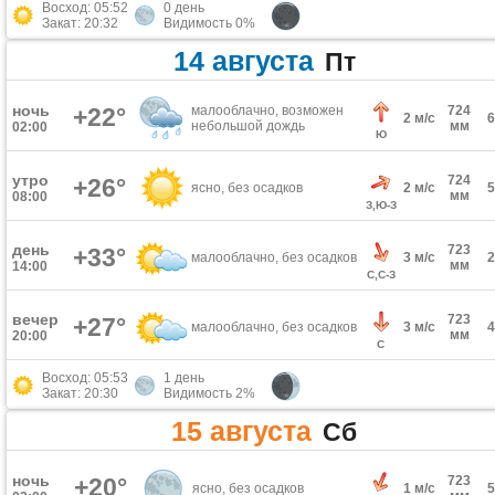
Восход: 05:52
0 день
Закат: 20:32
Видимость 0%
14 августа
Пт
ночь
+22°
малооблачно, возможен
724
2 м/с
небольшой дождь
мм
02:00
Ю
утро
724
+26°
ясно, без осадков
2 м/с
мм
08:00
З,Ю-З
день
723
+33°
малооблачно, без осадков
3 м/с
мм
14:00
С,С-З
вечер
723
+27°
малооблачно, без осадков
3 м/с
мм
20:00
С
Восход: 05:53
1 день
Закат: 20:30
Видимость 2%
15 августа
Сб
ночь
+20°
723
ясно, без осадков
1 м/с