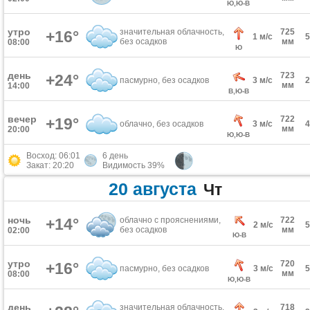
Ю,Ю-В
утро
значительная облачность,
725
+16°
1 м/с
без осадков
мм
08:00
Ю
день
723
+24°
пасмурно, без осадков
3 м/с
мм
14:00
В,Ю-В
вечер
722
+19°
облачно, без осадков
3 м/с
мм
20:00
Ю,Ю-В
Восход: 06:01
6 день
Закат: 20:20
Видимость 39%
20 августа
Чт
ночь
+14°
облачно с прояснениями,
722
2 м/с
без осадков
мм
02:00
Ю-В
утро
720
+16°
пасмурно, без осадков
3 м/с
мм
08:00
Ю,Ю-В
день
значительная облачность,
718