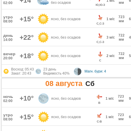
+14°
1 м/с
без осадков
мм
02:00
Ю,Ю-З
утро
723
+15°
ясно, без осадков
1 м/с
мм
08:00
С,С-З
день
722
+22°
ясно, без осадков
3 м/с
мм
14:00
С,С-З
вечер
722
+18°
ясно, без осадков
2 м/с
мм
20:00
С
Восход: 05:43
23 день
Магн. бури: 4
Закат: 20:43
Видимость 40%
08 августа
Сб
ночь
+10°
723
ясно, без осадков
1 м/с
мм
02:00
В
утро
723
+15°
ясно, без осадков
1 м/с
мм
08:00
С-В