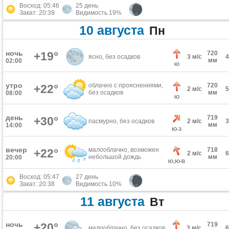
Восход: 05:46
25 день
Закат: 20:39
Видимость 19%
10 августа
Пн
ночь
+19°
720
ясно, без осадков
3 м/с
мм
02:00
Ю
утро
облачно с прояснениями,
720
+22°
2 м/с
без осадков
мм
08:00
Ю
день
719
+30°
пасмурно, без осадков
2 м/с
мм
14:00
Ю-З
вечер
малооблачно, возможен
718
+22°
2 м/с
небольшой дождь
мм
20:00
Ю,Ю-В
Восход: 05:47
27 день
Закат: 20:38
Видимость 10%
11 августа
Вт
ночь
+20°
719
малооблачно, без осадков
3 м/с