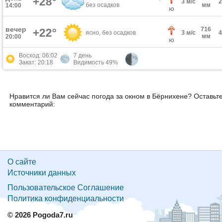
+28°
3 м/с
без осадков
мм
14:00
Ю
вечер
716
+22°
ясно, без осадков
3 м/с
мм
20:00
Ю
Восход: 06:02
7 день
Закат: 20:18
Видимость 49%
Нравится ли Вам сейчас погода за окном в Бёрнихене? Оставьт
комментарий:
О сайте
Источники данных
Пользовательское Соглашение
Политика конфиденциальности
© 2026 Pogoda7.ru