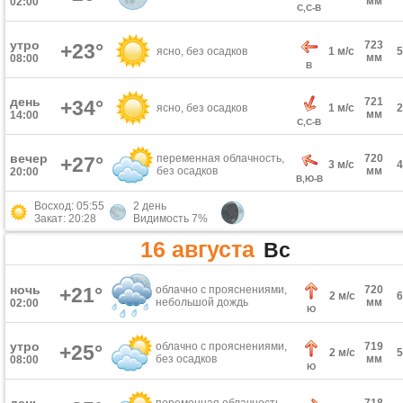
мм
02:00
С,С-В
утро
723
+23°
ясно, без осадков
1 м/с
мм
08:00
В
день
721
+34°
ясно, без осадков
1 м/с
мм
14:00
С,С-В
вечер
переменная облачность,
720
+27°
3 м/с
без осадков
мм
20:00
В,Ю-В
Восход: 05:55
2 день
Закат: 20:28
Видимость 7%
16 августа
Вс
ночь
+21°
облачно с прояснениями,
720
2 м/с
небольшой дождь
мм
02:00
Ю
утро
облачно с прояснениями,
719
+25°
2 м/с
без осадков
мм
08:00
Ю