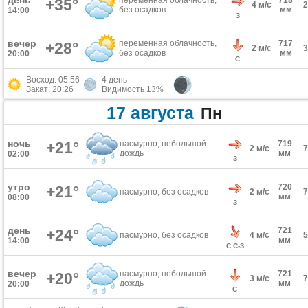
день
переменная облачность,
718
+35°
4 м/с
без осадков
мм
14:00
З
вечер
переменная облачность,
717
+28°
2 м/с
без осадков
мм
20:00
С
Восход: 05:56
4 день
Закат: 20:26
Видимость 13%
17 августа
Пн
ночь
+21°
пасмурно, небольшой
719
2 м/с
дождь
мм
02:00
З
утро
720
+21°
пасмурно, без осадков
2 м/с
мм
08:00
З
день
721
+24°
пасмурно, без осадков
4 м/с
мм
14:00
С,С-З
вечер
пасмурно, небольшой
721
+20°
3 м/с
дождь
мм
20:00
С