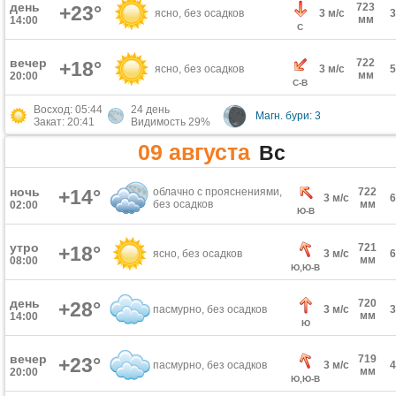
день
723
+23°
ясно, без осадков
3 м/с
мм
14:00
С
вечер
722
+18°
ясно, без осадков
3 м/с
мм
20:00
С-В
Восход: 05:44
24 день
Магн. бури: 3
Закат: 20:41
Видимость 29%
09 августа
Вс
ночь
+14°
облачно с прояснениями,
722
3 м/с
без осадков
мм
02:00
Ю-В
утро
721
+18°
ясно, без осадков
3 м/с
мм
08:00
Ю,Ю-В
день
720
+28°
пасмурно, без осадков
3 м/с
мм
14:00
Ю
вечер
719
+23°
пасмурно, без осадков
3 м/с
мм
20:00
Ю,Ю-В