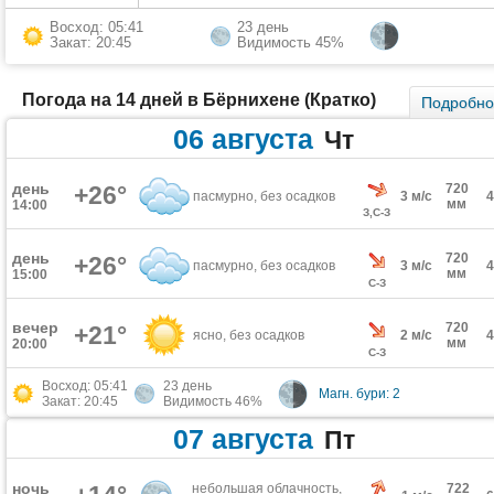
Восход: 05:41
23 день
Закат: 20:45
Видимость 45%
Погода на 14 дней в Бёрнихене (Кратко)
Подробн
06 августа
Чт
день
+26°
720
пасмурно, без осадков
3 м/с
мм
14:00
З,С-З
день
720
+26°
пасмурно, без осадков
3 м/с
мм
15:00
С-З
вечер
720
+21°
ясно, без осадков
2 м/с
мм
20:00
С-З
Восход: 05:41
23 день
Магн. бури: 2
Закат: 20:45
Видимость 46%
07 августа
Пт
ночь
небольшая облачность,
722