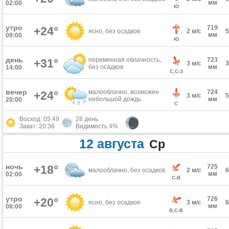
мм
02:00
Ю
утро
719
+24°
ясно, без осадков
2 м/с
мм
08:00
Ю
день
переменная облачность,
723
+31°
3 м/с
без осадков
мм
14:00
С,С-З
вечер
малооблачно, возможен
724
+24°
3 м/с
небольшой дождь
мм
20:00
С
Восход: 05:49
28 день
Закат: 20:36
Видимость 4%
12 августа
Ср
ночь
+18°
725
малооблачно, без осадков
2 м/с
мм
02:00
С-В
утро
726
+20°
ясно, без осадков
3 м/с
мм
08:00
В,С-В