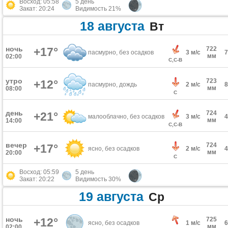
Восход: 05:58
5 день
Закат: 20:24
Видимость 21%
18 августа
Вт
ночь
+17°
722
пасмурно, без осадков
3 м/с
мм
02:00
С,С-В
утро
723
+12°
пасмурно, дождь
2 м/с
мм
08:00
С
день
724
+21°
малооблачно, без осадков
3 м/с
мм
14:00
С,С-В
вечер
724
+17°
ясно, без осадков
2 м/с
мм
20:00
С
Восход: 05:59
5 день
Закат: 20:22
Видимость 30%
19 августа
Ср
ночь
+12°
725
ясно, без осадков
1 м/с
мм
02:00