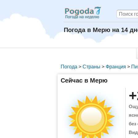
Погода в Мерю на 14 д
Погода
>
Страны
>
Франция
>
Пи
Сейчас в Мерю
+
Ощу
ясн
без
Вид