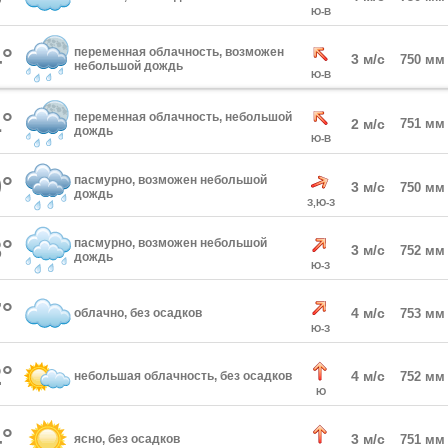
Ю-В
°
переменная облачность, возможен
3 м/с
750 мм
небольшой дождь
Ю-В
°
переменная облачность, небольшой
2 м/с
751 мм
дождь
Ю-В
°
пасмурно, возможен небольшой
3 м/с
750 мм
дождь
З,Ю-З
°
пасмурно, возможен небольшой
3 м/с
752 мм
дождь
Ю-З
°
4 м/с
облачно, без осадков
753 мм
Ю-З
°
4 м/с
небольшая облачность, без осадков
752 мм
Ю
°
3 м/с
ясно, без осадков
751 мм