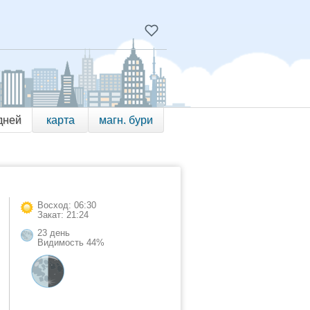
дней
карта
магн. бури
Восход: 06:30
Закат: 21:24
23 день
Видимость 44%