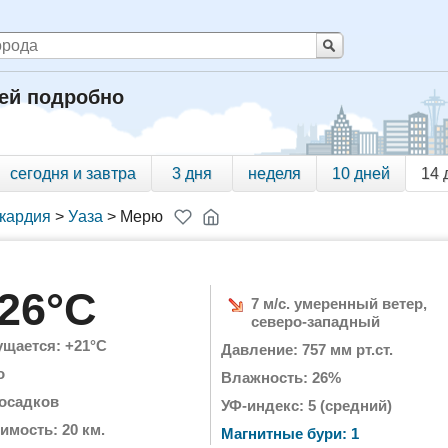
ней подробно
сегодня и завтра
3 дня
неделя
10 дней
14 
кардия
>
Уаза
>
Мерю
26°C
7 м/с. умеренный ветер,
северо-западный
щается: +21°C
Давление: 757 мм рт.ст.
о
Влажность: 26%
 осадков
УФ-индекс: 5 (средний)
имость: 20 км.
Магнитные бури: 1