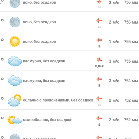
°
3 м/с
756 мм
ясно, без осадков
С
°
2 м/с
ясно, без осадков
756 мм
В
°
1 м/с
ясно, без осадков
755 мм
В
°
3 м/с
пасмурно, без осадков
755 мм
В,Ю-В
°
3 м/с
пасмурно, без осадков
754 мм
В
°
2 м/с
облачно с прояснениями, без осадков
752 мм
В
°
2 м/с
малооблачно, без осадков
752 мм
В