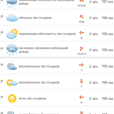
°
переменная облачность, небольшой
1 м/с
707 мм
дождь
В,Ю-В
°
3 м/с
облачно, без осадков
708 мм
Ю-В
°
3 м/с
переменная облачность, без осадков
705 мм
В
°
пасмурно, возможен небольшой
2 м/с
705 мм
дождь
Ю,Ю-З
°
2 м/с
705 мм
малооблачно, без осадков
З
°
2 м/с
малооблачно, без осадков
706 мм
С
°
2 м/с
ясно, без осадков
706 мм
В