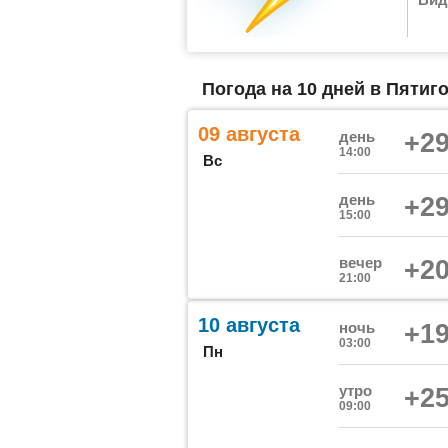
Погода на 10 дней в Пятиго
09 августа
день
+29
14:00
Вс
день
+29
15:00
вечер
+20
21:00
10 августа
ночь
+19
03:00
Пн
утро
+25
09:00