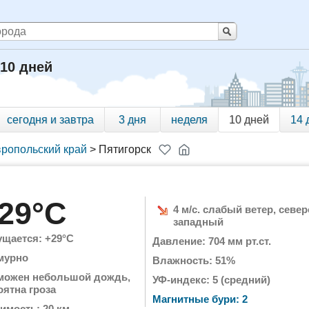
 10 дней
сегодня и завтра
3 дня
неделя
10 дней
14 
ропольский край
>
Пятигорск
29°C
4 м/с. слабый ветер, север
западный
щается: +29°C
Давление: 704 мм рт.ст.
мурно
Влажность: 51%
можен небольшой дождь,
УФ-индекс: 5 (средний)
оятна гроза
Магнитные бури: 2
имость: 20 км.