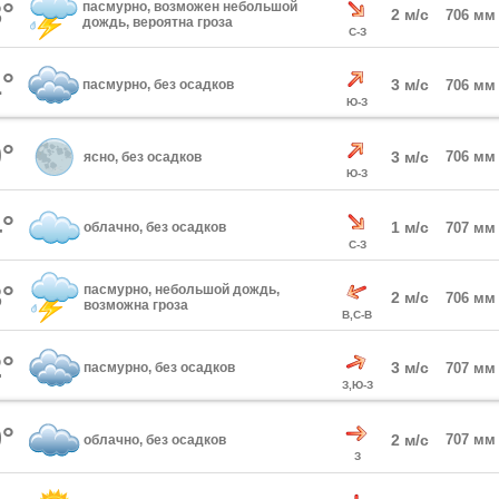
°
пасмурно, возможен небольшой
2 м/с
706 мм
дождь, вероятна гроза
С-З
°
3 м/с
пасмурно, без осадков
706 мм
Ю-З
°
3 м/с
706 мм
ясно, без осадков
Ю-З
°
1 м/с
облачно, без осадков
707 мм
С-З
°
пасмурно, небольшой дождь,
2 м/с
706 мм
возможна гроза
В,С-В
°
3 м/с
пасмурно, без осадков
707 мм
З,Ю-З
°
2 м/с
707 мм
облачно, без осадков
З