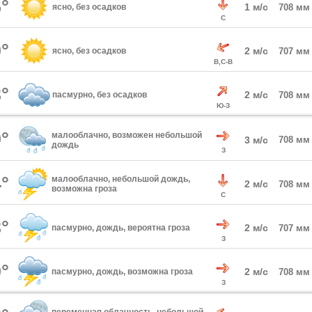
°
1 м/с
ясно, без осадков
708 мм
С
°
2 м/с
ясно, без осадков
707 мм
В,С-В
°
2 м/с
пасмурно, без осадков
708 мм
Ю-З
°
малооблачно, возможен небольшой
3 м/с
708 мм
дождь
З
°
малооблачно, небольшой дождь,
2 м/с
708 мм
возможна гроза
С
°
2 м/с
пасмурно, дождь, вероятна гроза
707 мм
З
°
2 м/с
пасмурно, дождь, возможна гроза
708 мм
З