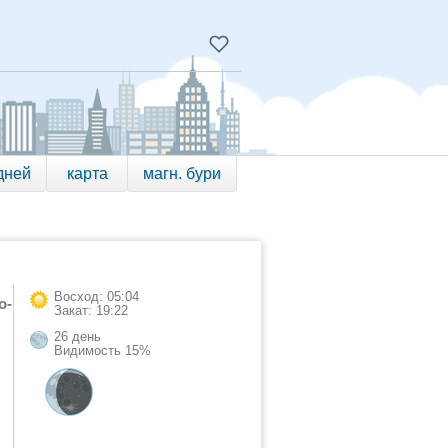
дней
карта
магн. бури
Восход: 05:04
о-
Закат: 19:22
26 день
Видимость 15%