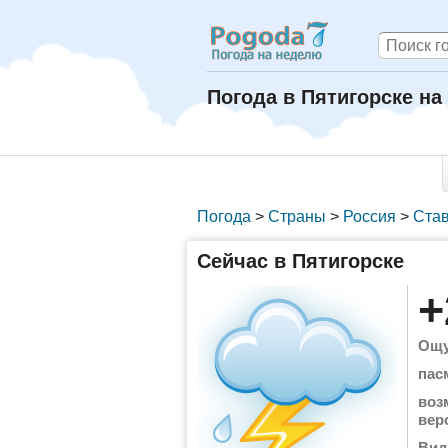
Погода в Пятигорске на
Погода
>
Страны
>
Россия
>
Став
Сейчас в Пятигорске
+
Ощу
пас
воз
вер
Вид