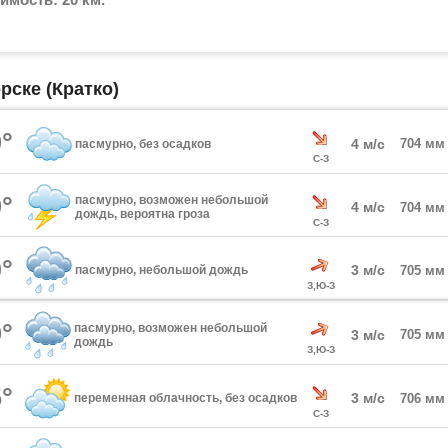
рске (Кратко)
°
4 м/с
704 мм
пасмурно, без осадков
С-З
°
пасмурно, возможен небольшой
4 м/с
704 мм
дождь, вероятна гроза
С-З
°
3 м/с
пасмурно, небольшой дождь
705 мм
З,Ю-З
°
пасмурно, возможен небольшой
3 м/с
705 мм
дождь
З,Ю-З
°
3 м/с
переменная облачность, без осадков
706 мм
С-З