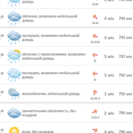
дождь
Ю-В
°
облачно, возможен небольшой
4 м/с
704 мм
дождь
Ю-В
°
пасмурно, возможен небольшой
3 м/с
703 мм
дождь
В,Ю-В
°
облачно с прояснениями, возможен
3 м/с
703 мм
небольшой дождь
В
°
пасмурно, возможен небольшой
3 м/с
702 мм
дождь
В
°
1 м/с
малооблачно, небольшой дождь
702 мм
Ю,Ю-З
°
значительная облачность, без
2 м/с
700 мм
осадков
З,Ю-З
°
4 м/с
ясно, без осадков
700 мм