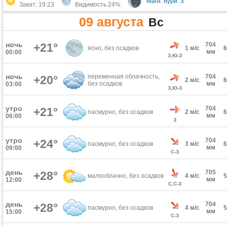
Магн. бури: 3
Закат: 19:23
Видимость 24%
09 августа
Вс
ночь
+21°
704
ясно, без осадков
1 м/с
мм
00:00
З,Ю-З
ночь
переменная облачность,
704
+20°
2 м/с
без осадков
мм
03:00
З,Ю-З
утро
704
+21°
пасмурно, без осадков
2 м/с
мм
06:00
З
утро
704
+24°
пасмурно, без осадков
3 м/с
мм
09:00
С-З
день
705
+28°
малооблачно, без осадков
4 м/с
мм
12:00
С,С-З
день
704
+28°
пасмурно, без осадков
4 м/с
мм
15:00
С-З