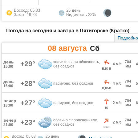
Восход: 05:03
25 день
Закат: 19:23
Видимость 23%
Погода на сегодня и завтра в Пятигорске (Кратко)
Подробн
08 августа
Сб
день
+29°
значительная облачность,
704
4 м/с
без осадков
мм
15:00
В,Ю-В
день
704
+28°
пасмурно, без осадков
4 м/с
мм
16:00
В,Ю-В
вечер
704
+27°
пасмурно, без осадков
2 м/с
мм
18:00
Ю
вечер
облачно с прояснениями,
704
+23°
2 м/с
без осадков
мм
21:00
Ю-З
Восход: 05:03
25 день