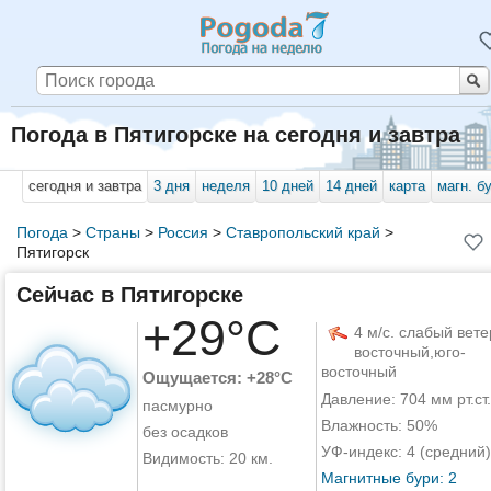
Погода в Пятигорске на сегодня и завтра
сегодня и завтра
3 дня
неделя
10 дней
14 дней
карта
магн. б
Погода
>
Страны
>
Россия
>
Ставропольский край
>
Пятигорск
Сейчас в Пятигорске
+29°C
4 м/с. слабый вете
восточный,юго-
восточный
Ощущается: +28°C
Давление: 704 мм рт.ст.
пасмурно
Влажность: 50%
без осадков
УФ-индекс: 4 (средний)
Видимость: 20 км.
Магнитные бури: 2