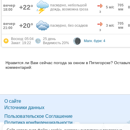
вечер
пасмурно, небольшой
705
+22°
5 м/с
дождь, возможна гроза
мм
18:00
З
вечер
705
+20°
пасмурно, без осадков
3 м/с
мм
21:00
З
Восход: 05:04
25 день
Магн. бури: 4
Закат: 19:22
Видимость 20%
Нравится ли Вам сейчас погода за окном в Пятигорске? Оставьт
комментарий:
О сайте
Источники данных
Пользовательское Соглашение
Политика конфиденциальности