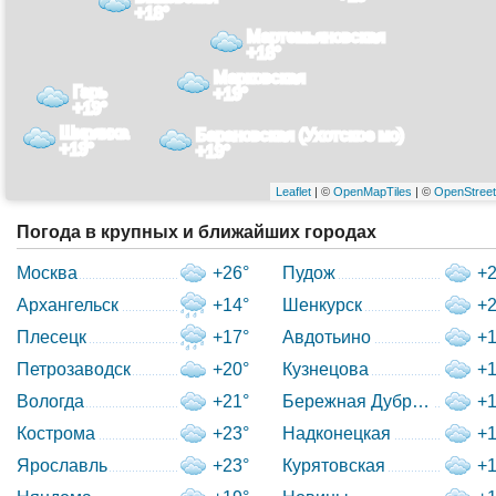
+18°
Мартемьяновская
+18°
Марковская
Гарь
+19°
+19°
Ширяиха
Барановская (Ухотское мо)
+19°
+19°
Leaflet
| ©
OpenMapTiles
| ©
OpenStree
Погода в крупных и ближайших городах
Москва
+26°
Пудож
+2
Архангельск
+14°
Шенкурск
+2
Плесецк
+17°
Авдотьино
+1
Петрозаводск
+20°
Кузнецова
+1
Вологда
+21°
Бережная Дуброва
+1
Кострома
+23°
Надконецкая
+1
Ярославль
+23°
Курятовская
+1