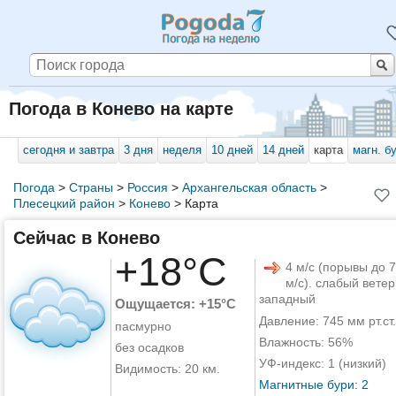
Погода в Конево на карте
сегодня и завтра
3 дня
неделя
10 дней
14 дней
карта
магн. б
Погода
>
Страны
>
Россия
>
Архангельская область
>
Плесецкий район
>
Конево
>
Карта
Сейчас в Конево
+18°C
4 м/с (порывы до 7
м/с). слабый ветер
западный
Ощущается: +15°C
Давление: 745 мм рт.ст.
пасмурно
Влажность: 56%
без осадков
УФ-индекс: 1 (низкий)
Видимость: 20 км.
Магнитные бури: 2