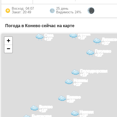
Восход: 04:07
25 день
Закат: 20:49
Видимость 24%
Погода в Конево сейчас на карте
Лужма
Сеза
+19°
+18°
Липаков
+
+20°
−
Гоголево
+20°
Глуходворская
+19°
Новины
+19°
Конево
+18°
Волово
+18°
Нижняя
+18°
Быковская