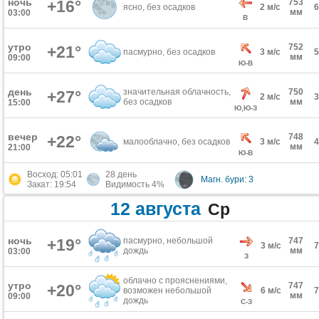
ночь
+16°
753
ясно, без осадков
2 м/с
мм
03:00
В
утро
752
+21°
пасмурно, без осадков
3 м/с
мм
09:00
Ю-В
день
значительная облачность,
750
+27°
2 м/с
без осадков
мм
15:00
Ю,Ю-З
вечер
748
+22°
малооблачно, без осадков
3 м/с
мм
21:00
Ю-В
Восход: 05:01
28 день
Магн. бури: 3
Закат: 19:54
Видимость 4%
12 августа
Ср
ночь
+19°
пасмурно, небольшой
747
3 м/с
дождь
мм
03:00
З
облачно с прояснениями,
утро
747
+20°
возможен небольшой
6 м/с
мм
09:00
дождь
С-З