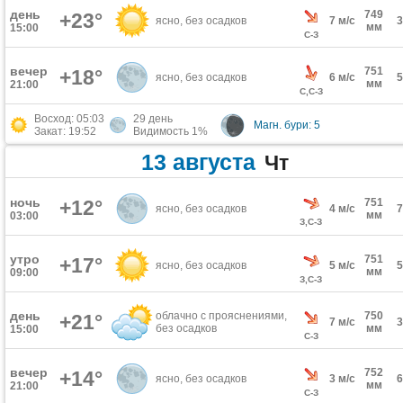
день
749
+23°
ясно, без осадков
7 м/с
мм
15:00
С-З
вечер
751
+18°
ясно, без осадков
6 м/с
мм
21:00
С,С-З
Восход: 05:03
29 день
Магн. бури: 5
Закат: 19:52
Видимость 1%
13 августа
Чт
ночь
+12°
751
ясно, без осадков
4 м/с
мм
03:00
З,С-З
утро
751
+17°
ясно, без осадков
5 м/с
мм
09:00
З,С-З
день
облачно с прояснениями,
750
+21°
7 м/с
без осадков
мм
15:00
С-З
вечер
752
+14°
ясно, без осадков
3 м/с
мм
21:00
С-З