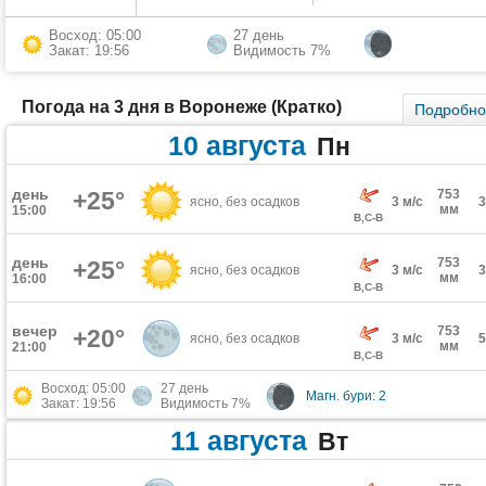
Восход: 05:00
27 день
Закат: 19:56
Видимость 7%
Погода на 3 дня в Воронеже (Кратко)
Подробн
10 августа
Пн
день
+25°
753
ясно, без осадков
3 м/с
мм
15:00
В,С-В
день
753
+25°
ясно, без осадков
3 м/с
мм
16:00
В,С-В
вечер
753
+20°
ясно, без осадков
3 м/с
мм
21:00
В,С-В
Восход: 05:00
27 день
Магн. бури: 2
Закат: 19:56
Видимость 7%
11 августа
Вт