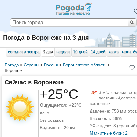
Погода в Воронеже на 3 дня
сегодня и завтра
3 дня
неделя
10 дней
14 дней
карта
магн. б
Погода
>
Страны
>
Россия
>
Воронежская область
>
Воронеж
Сейчас в Воронеже
+25°C
3 м/с. слабый вете
восточный,северо-
восточный
Ощущается: +23°C
Давление: 753 мм рт.ст.
ясно
Влажность: 38%
без осадков
УФ-индекс: 3 (средний)
Видимость: 20 км.
Магнитные бури: 2