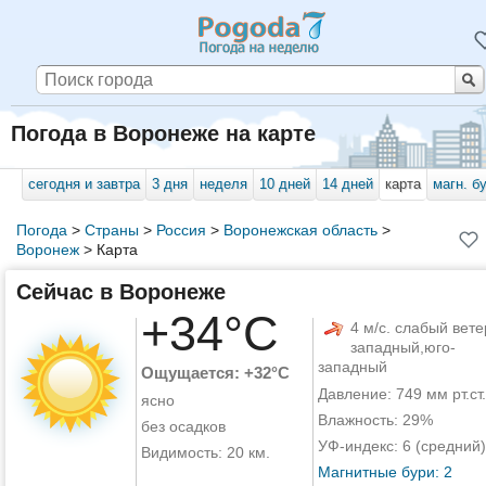
Погода в Воронеже на карте
сегодня и завтра
3 дня
неделя
10 дней
14 дней
карта
магн. б
Погода
>
Страны
>
Россия
>
Воронежская область
>
Воронеж
>
Карта
Сейчас в Воронеже
+34°C
4 м/с. слабый вете
западный,юго-
западный
Ощущается: +32°C
Давление: 749 мм рт.ст.
ясно
Влажность: 29%
без осадков
УФ-индекс: 6 (средний)
Видимость: 20 км.
Магнитные бури: 2