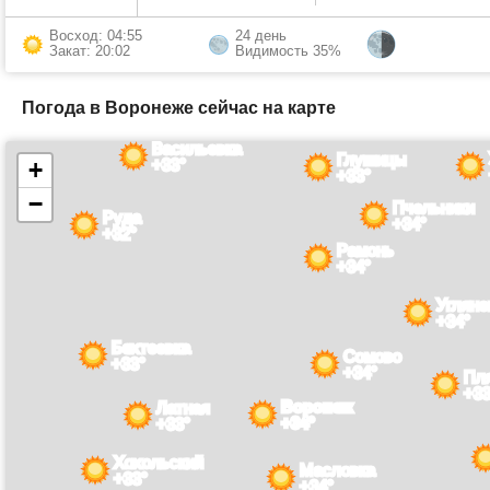
Восход: 04:55
24 день
Закат: 20:02
Видимость 35%
Погода в Воронеже сейчас на карте
Васильевка
Глушицы
+33°
+
+33°
−
Пчельники
Руда
+34°
+32°
Рамонь
+34°
Угляне
+34°
Бехтеевка
Сомово
+33°
+34°
Пля
+33
Воронеж
Латная
+34°
+33°
Хохольский
Масловка
+33°
+34°