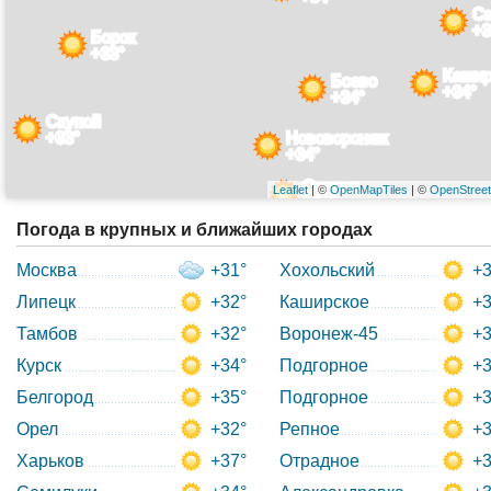
С
+3
Борок
+33°
Кашир
Боево
+34°
+34°
Скупой
+33°
Нововоронеж
+34°
Осинки
Leaflet
| ©
OpenMapTiles
| ©
OpenStree
+34°
Погода в крупных и ближайших городах
Москва
+31°
Хохольский
+3
Липецк
+32°
Каширское
+3
Тамбов
+32°
Воронеж-45
+3
Курск
+34°
Подгорное
+3
Белгород
+35°
Подгорное
+3
Орел
+32°
Репное
+3
Харьков
+37°
Отрадное
+3