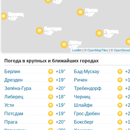
+19°
Ниски
Каменц
+19°
+19°
Баутцен
Гёрлиц
+18°
+18°
Лёбау
+18°
Leaflet
| ©
OpenMapTiles
| ©
OpenStree
Погода в крупных и ближайших городах
Берлин
+19°
Бад-Мускау
+2
Дрезден
+19°
Ричен
+1
Зелёна-Гура
+20°
Требендорф
+2
Либерец
+18°
Черниц
+2
Усти
+19°
Шлайфе
+2
Потсдам
+19°
Грос-Дюбен
+2
Прага
+20°
Боксберг
+1