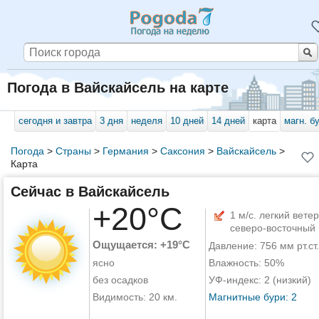
Погода в Вайскайсель на карте
сегодня и завтра
3 дня
неделя
10 дней
14 дней
карта
магн. б
Погода
>
Страны
>
Германия
>
Саксония
>
Вайскайсель
>
Карта
Сейчас в Вайскайсель
+20°C
1 м/с. легкий ветер
северо-восточный
Ощущается: +19°C
Давление: 756 мм рт.ст.
ясно
Влажность: 50%
без осадков
УФ-индекс: 2 (низкий)
Видимость: 20 км.
Магнитные бури: 2