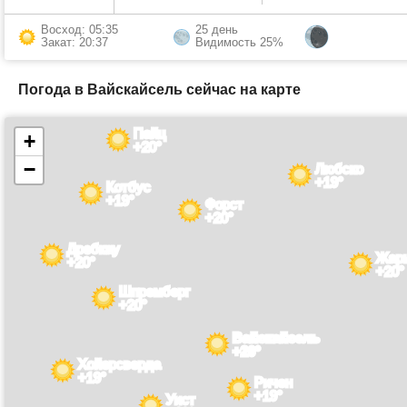
Восход: 05:35
25 день
Закат: 20:37
Видимость 25%
Погода в Вайскайсель сейчас на карте
Пайц
+
+20°
−
Любско
+19°
Котбус
+19°
Форст
+20°
Дребкау
Жар
+20°
+20°
Шпремберг
+20°
Вайскайсель
+20°
Хойерсверда
+19°
Ричен
+19°
Уист