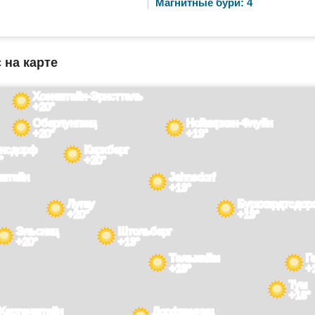
Магнитные бури: 4
 на карте
Хоэнштайн-Эрнстталь
+20°
Оберлунгвиц
Нойкирхен-Флуйн
+20°
+19°
рнсдорф
Кирхберг
°
+20°
нштайн
Jahnsdorf
+19°
Лугау
Буркхардтсдор
+20°
+19°
Эльсниц
Штольберг
+20°
+19°
Тальхайм
Г
+19°
+
Тум
+18°
Хартенштайн
Дорфкемниц