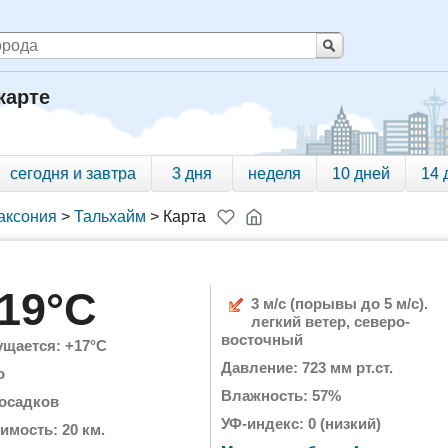
карте
сегодня и завтра
3 дня
неделя
10 дней
14 
аксония
>
Тальхайм
>
Карта
19°C
3 м/с (порывы до 5 м/с).
легкий ветер, северо-
восточный
щается: +17°C
Давление: 723 мм рт.ст.
о
Влажность: 57%
 осадков
УФ-индекс: 0 (низкий)
имость: 20 км.