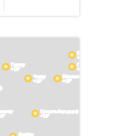
Борстендорф
+18°
Горнау
Грюнхайнихен
+19°
+18°
Чопау
Бёрнихен
+18°
+18°
ф
еленау
Гросольберсдорф
18°
+18°
Дребах