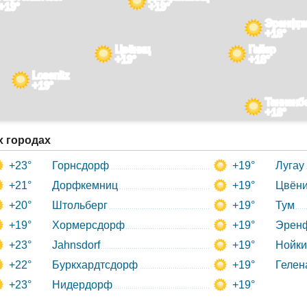
+19°
+19°
Эренфр
+18°
Цвёниц
Гайер
+19°
+18°
Lossnitz
+19°
Танненб
+18°
х городах
+23°
Горнсдорф
+19°
Лугау
+21°
Дорфкемниц
+19°
Цвён
+20°
Штольберг
+19°
Тум
+19°
Хормерсдорф
+19°
Эрен
+23°
Jahnsdorf
+19°
Нойки
+22°
Буркхардтсдорф
+19°
Гелен
+23°
Нидердорф
+19°