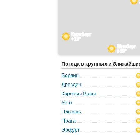
Кирхберг
+19°
Шнеберг
+19°
Погода в крупных и ближайши
Берлин
Дрезден
Карловы Вары
Усти
Пльзень
Прага
Эрфурт