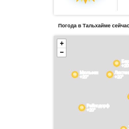
Погода в Тальхайме сейчас
+
−
Бе
+20
Мюльзен
Лихте
+20°
+20°
Райнсдорф
+20°