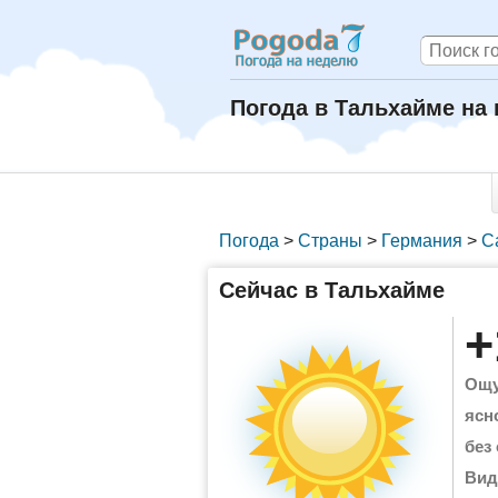
Погода в Тальхайме на 
Погода
>
Страны
>
Германия
>
С
Сейчас в Тальхайме
+
Ощу
ясн
без
Вид