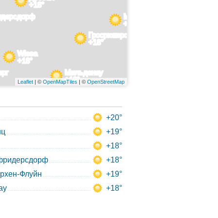
+18°
идерсдорф
Мариенберг
+18°
Гросрюкерсвальде
+18°
Wiesa
+18°
ерг
Мильденау
+18°
Leaflet
| ©
OpenMapTiles
| ©
OpenStreetMap
+20°
иц
+19°
+18°
фридерсдорф
+18°
рхен-Флуйн
+19°
ау
+18°