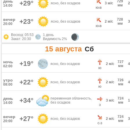
день
729
+29°
ясно, без осадков
3 м/с
мм
14:00
Ю-В
вечер
728
+23°
ясно, без осадков
2 м/с
мм
20:00
Ю-В
Восход: 05:53
1 день
Закат: 20:30
Видимость 2%
15 августа
Сб
ночь
+19°
727
ясно, без осадков
2 м/с
мм
02:00
Ю
утро
726
+22°
ясно, без осадков
2 м/с
мм
08:00
Ю
день
переменная облачность,
724
+34°
3 м/с
без осадков
мм
14:00
З
вечер
724
+27°
ясно, без осадков
2 м/с
мм
20:00
С-З