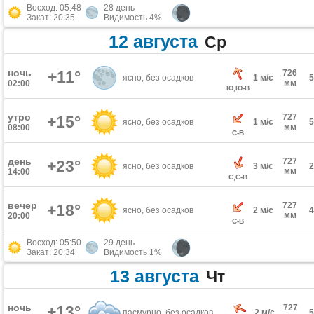
Восход: 05:48
28 день
Закат: 20:35
Видимость 4%
12 августа
Ср
ночь
+11°
726
ясно, без осадков
1 м/с
мм
02:00
Ю,Ю-В
утро
727
+15°
ясно, без осадков
1 м/с
мм
08:00
С-В
день
727
+23°
ясно, без осадков
3 м/с
мм
14:00
С,С-В
вечер
727
+18°
ясно, без осадков
2 м/с
мм
20:00
С-В
Восход: 05:50
29 день
Закат: 20:34
Видимость 1%
13 августа
Чт
ночь
+13°
727
пасмурно, без осадков
2 м/с