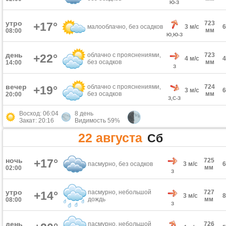
Ю-З
утро
723
+17°
малооблачно, без осадков
3 м/с
мм
08:00
Ю,Ю-З
день
облачно с прояснениями,
723
+22°
4 м/с
без осадков
мм
14:00
З
вечер
облачно с прояснениями,
724
+19°
3 м/с
без осадков
мм
20:00
З,С-З
Восход: 06:04
8 день
Закат: 20:16
Видимость 59%
22 августа
Сб
ночь
+17°
725
пасмурно, без осадков
3 м/с
мм
02:00
З
утро
пасмурно, небольшой
727
+14°
3 м/с
дождь
мм
08:00
З
день
пасмурно, небольшой
726