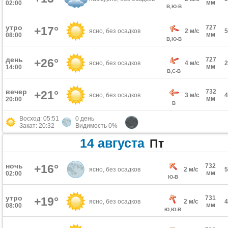
мм
02:00
В,Ю-В
утро
727
+17°
ясно, без осадков
2 м/с
мм
08:00
В,Ю-В
день
727
+26°
ясно, без осадков
4 м/с
мм
14:00
В,С-В
вечер
732
+21°
ясно, без осадков
3 м/с
мм
20:00
В
Восход: 05:51
0 день
Закат: 20:32
Видимость 0%
14 августа
Пт
ночь
+16°
732
ясно, без осадков
2 м/с
мм
02:00
Ю-В
утро
731
+19°
ясно, без осадков
2 м/с
мм
08:00
Ю,Ю-В