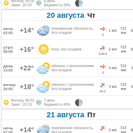
Восход: 06:00
6 день
Закат: 20:20
Видимость 39%
20 августа
Чт
ночь
+14°
переменная облачность,
721
1 м/с
без осадков
мм
02:00
З
утро
722
+16°
ясно, без осадков
2 м/с
мм
08:00
З,Ю-З
день
облачно с прояснениями,
722
+22°
3 м/с
без осадков
мм
14:00
З
вечер
облачно с прояснениями,
722
+18°
3 м/с
без осадков
мм
20:00
Ю-З
Восход: 06:02
7 день
Закат: 20:18
Видимость 49%
21 августа
Пт
ночь
+14°
переменная облачность,
723
2 м/с
без осадков
мм
02:00