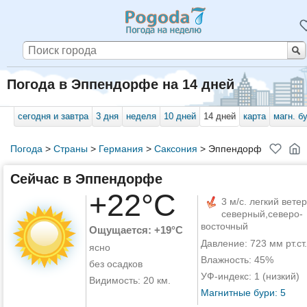
Погода в Эппендорфе на 14 дней
сегодня и завтра
3 дня
неделя
10 дней
14 дней
карта
магн. б
Погода
>
Страны
>
Германия
>
Саксония
>
Эппендорф
Сейчас в Эппендорфе
+22°C
3 м/с. легкий ветер
северный,северо-
восточный
Ощущается: +19°C
Давление: 723 мм рт.ст.
ясно
Влажность: 45%
без осадков
УФ-индекс: 1 (низкий)
Видимость: 20 км.
Магнитные бури: 5