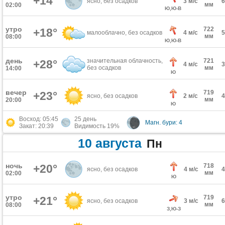
+14°
ясно, без осадков
3 м/с
мм
02:00
Ю,Ю-В
утро
722
+18°
малооблачно, без осадков
4 м/с
мм
08:00
Ю,Ю-В
день
значительная облачность,
721
+28°
4 м/с
без осадков
мм
14:00
Ю
вечер
719
+23°
ясно, без осадков
2 м/с
мм
20:00
Ю
Восход: 05:45
25 день
Магн. бури: 4
Закат: 20:39
Видимость 19%
10 августа
Пн
ночь
+20°
718
ясно, без осадков
4 м/с
мм
02:00
Ю
утро
719
+21°
ясно, без осадков
3 м/с
мм
08:00
З,Ю-З