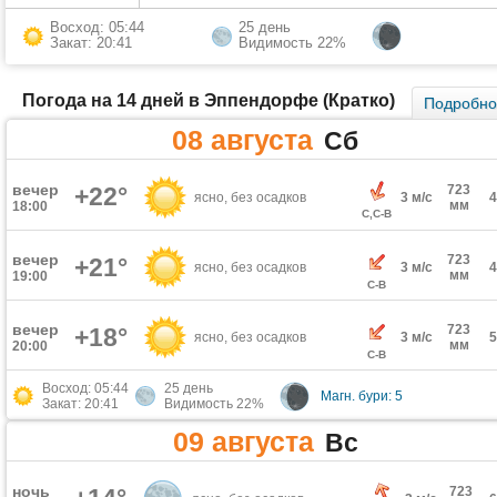
Восход: 05:44
25 день
Закат: 20:41
Видимость 22%
Погода на 14 дней в Эппендорфе (Кратко)
Подробн
08 августа
Сб
вечер
+22°
723
ясно, без осадков
3 м/с
мм
18:00
С,С-В
вечер
723
+21°
ясно, без осадков
3 м/с
мм
19:00
С-В
вечер
723
+18°
ясно, без осадков
3 м/с
мм
20:00
С-В
Восход: 05:44
25 день
Магн. бури: 5
Закат: 20:41
Видимость 22%
09 августа
Вс
ночь
723