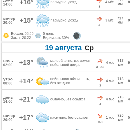
день
717
+16°
пасмурно, дождь
4 м/с
мм
14:00
З
вечер
717
+15°
пасмурно, дождь
3 м/с
мм
20:00
З
Восход: 05:59
5 день
Закат: 20:22
Видимость 30%
19 августа
Ср
ночь
+13°
малооблачно, возможен
717
4 м/с
небольшой дождь
мм
02:00
З,Ю-З
утро
небольшая облачность,
718
+14°
4 м/с
без осадков
мм
08:00
З
день
718
+21°
облачно, без осадков
4 м/с
мм
14:00
З
вечер
720
+17°
пасмурно, без осадков
1 м/с
мм
20:00
С-З