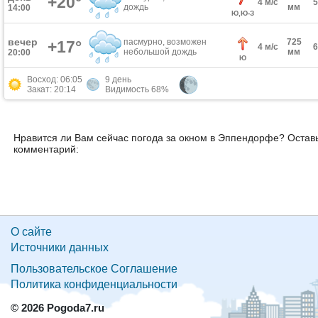
+20°
4 м/с
дождь
мм
14:00
Ю,Ю-З
вечер
пасмурно, возможен
725
+17°
4 м/с
небольшой дождь
мм
20:00
Ю
Восход: 06:05
9 день
Закат: 20:14
Видимость 68%
Нравится ли Вам сейчас погода за окном в Эппендорфе? Остав
комментарий:
О сайте
Источники данных
Пользовательское Соглашение
Политика конфиденциальности
© 2026 Pogoda7.ru