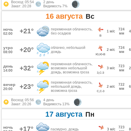
Восход: 05:54
2 день
Закат: 20:28
Видимость 7%
16 августа
Вс
ночь
+21°
переменная облачность,
724
1 м/с
без осадков
мм
02:00
В
утро
облачно, небольшой
724
+20°
2 м/с
дождь
мм
08:00
Ю,Ю-В
переменная облачность,
день
723
+32°
возможен небольшой
3 м/с
мм
14:00
дождь, возможна гроза
З,С-З
переменная облачность,
вечер
722
+23°
небольшой дождь,
2 м/с
мм
20:00
возможна гроза
С,С-З
Восход: 05:56
4 день
Закат: 20:26
Видимость 13%
17 августа
Пн
ночь
+17°
723
пасмурно, дождь
3 м/с