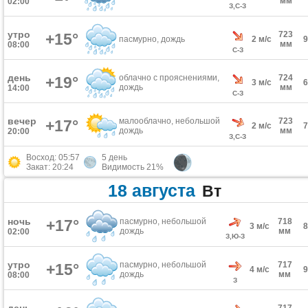
мм
02:00
З,С-З
утро
723
+15°
пасмурно, дождь
2 м/с
мм
08:00
С-З
день
облачно с прояснениями,
724
+19°
3 м/с
дождь
мм
14:00
С-З
вечер
малооблачно, небольшой
723
+17°
2 м/с
дождь
мм
20:00
З,С-З
Восход: 05:57
5 день
Закат: 20:24
Видимость 21%
18 августа
Вт
ночь
+17°
пасмурно, небольшой
718
3 м/с
дождь
мм
02:00
З,Ю-З
утро
пасмурно, небольшой
717
+15°
4 м/с
дождь
мм
08:00
З