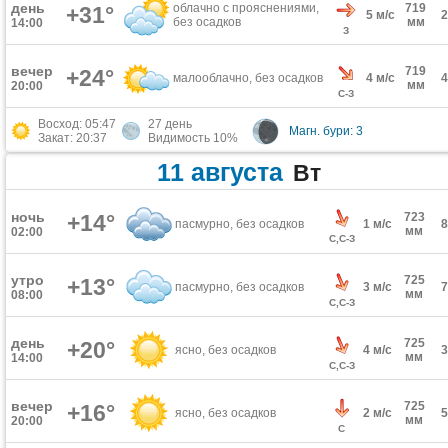
день
облачно с прояснениями,
719
+31°
5 м/с
без осадков
мм
14:00
З
вечер
719
+24°
малооблачно, без осадков
4 м/с
мм
20:00
С-З
Восход: 05:47
27 день
Магн. бури: 3
Закат: 20:37
Видимость 10%
11 августа
Вт
ночь
+14°
723
пасмурно, без осадков
1 м/с
мм
02:00
С,С-З
утро
725
+13°
пасмурно, без осадков
3 м/с
мм
08:00
С,С-З
день
725
+20°
ясно, без осадков
4 м/с
мм
14:00
С,С-З
вечер
725
+16°
ясно, без осадков
2 м/с
мм
20:00
С