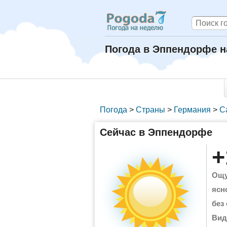
Погода в Эппендорфе н
Погода
>
Страны
>
Германия
>
С
Сейчас в Эппендорфе
+
Ощу
ясн
без
Вид