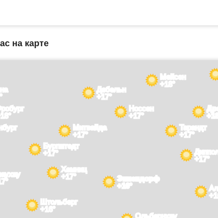
ас на карте
Мейсен
+18°
на
Дебельн
°
+17°
Фробург
Носсен
Др
18°
+17°
+1
нбург
Митвайда
Тарандт
+17°
+17°
Бургштедт
Диппо
+17°
+17°
Хемниц
лаухау
+17°
Эппендорф
17°
+16°
Ал
+1
Штольберг
+16°
Ольбернхау