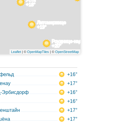
+18°
Литомержице
+19°
Роуднице-над-Лабем
+20°
Leaflet
| ©
OpenMapTiles
| ©
OpenStreetMap
фельд
+16°
енау
+17°
д-Эрбисдорф
+16°
+16°
кенштайн
+17°
шёна
+17°