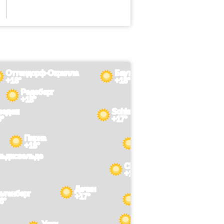
Оттендорф-Окрилла
Баутцен
+18°
+18°
Радеберг
+18°
езден
Sohland
8°
+17°
Пирна
Румбурк
+18°
+17°
льдисвальде
Chribska
+17°
Дечин
ьтенберг
Нови-Бор
+17°
6°
+18°
Ческа-Липа
Усти
+18°