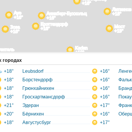
+16°
Литвинов
Ауэ
Аннаберг-Буххольц
+18°
+16°
+16°
Кроттендорф
Мост
Зоза
+16°
+19°
+16°
Kadan
генталь
+18°
х городах
+18°
Leubsdorf
+16°
Ленге
+18°
Борстендорф
+16°
Фальк
+18°
Грюнхайнихен
+16°
Бран
+18°
Гросхартмансдорф
+16°
Покау
+21°
Эдеран
+17°
Фран
+20°
Бёрнихен
+16°
Обер
+18°
Августусбург
+17°