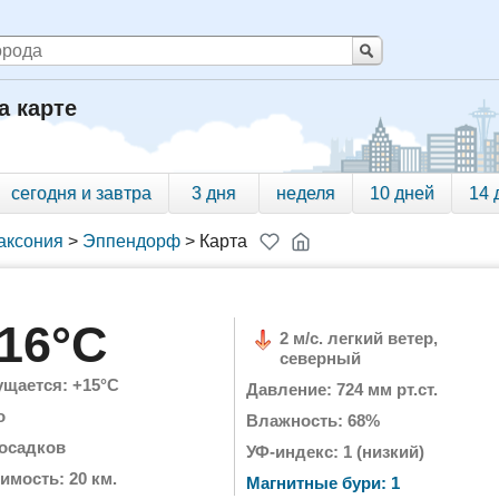
а карте
сегодня и завтра
3 дня
неделя
10 дней
14 
аксония
>
Эппендорф
>
Карта
16°C
2 м/с. легкий ветер,
северный
щается: +15°C
Давление: 724 мм рт.ст.
о
Влажность: 68%
 осадков
УФ-индекс: 1 (низкий)
имость: 20 км.
Магнитные бури: 1