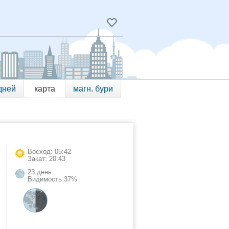
дней
карта
магн. бури
Восход: 05:42
Закат: 20:43
23 день
Видимость 37%