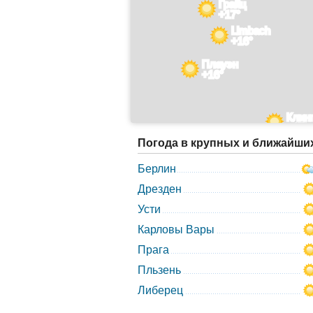
Грайц
+17°
Limbach
+16°
Плауэн
+16°
Клин
+17°
Погода в крупных и ближайши
Берлин
Дрезден
Усти
Карловы Вары
Прага
Пльзень
Либерец