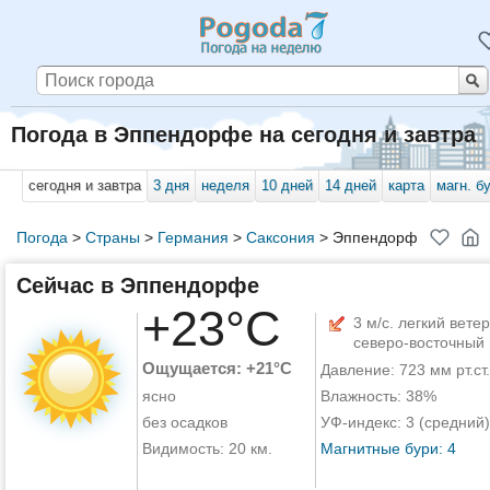
Погода в Эппендорфе на сегодня и завтра
сегодня и завтра
3 дня
неделя
10 дней
14 дней
карта
магн. б
Погода
>
Страны
>
Германия
>
Саксония
>
Эппендорф
Сейчас в Эппендорфе
+23°C
3 м/с. легкий ветер
северо-восточный
Ощущается: +21°C
Давление: 723 мм рт.ст.
ясно
Влажность: 38%
без осадков
УФ-индекс: 3 (средний)
Видимость: 20 км.
Магнитные бури: 4