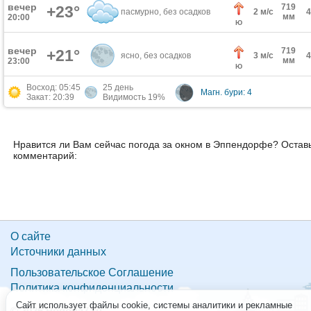
вечер
719
+23°
пасмурно, без осадков
2 м/с
мм
20:00
Ю
вечер
719
+21°
ясно, без осадков
3 м/с
мм
23:00
Ю
Восход: 05:45
25 день
Магн. бури: 4
Закат: 20:39
Видимость 19%
Нравится ли Вам сейчас погода за окном в Эппендорфе? Остав
комментарий:
О сайте
Источники данных
Пользовательское Соглашение
Политика конфиденциальности
Сайт использует файлы cookie, системы аналитики и рекламные
© 2026 Pogoda7.ru