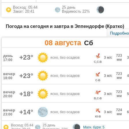
Восход: 05:44
25 день
Закат: 20:41
Видимость 22%
Погода на сегодня и завтра в Эппендорфе (Кратко)
Подробн
08 августа
Сб
день
+23°
723
ясно, без осадков
3 м/с
мм
17:00
С,С-В
вечер
723
+23°
ясно, без осадков
3 м/с
мм
18:00
С-В
вечер
723
+18°
ясно, без осадков
3 м/с
мм
20:00
В,С-В
вечер
724
+14°
ясно, без осадков
3 м/с
мм
23:00
Ю-В
Восход: 05:44
25 день
Магн. бури: 5