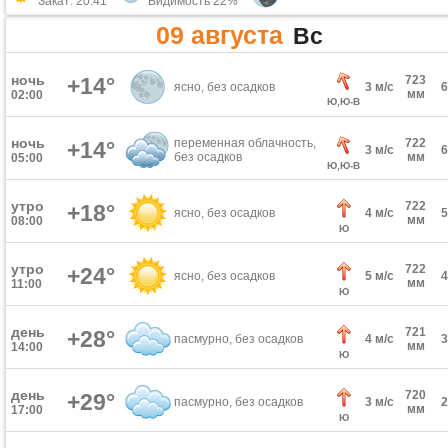
Закат: 20:41
Видимость 22%
09 августа
Вс
ночь
+14°
723
ясно, без осадков
3 м/с
мм
02:00
Ю,Ю-В
ночь
переменная облачность,
722
+14°
3 м/с
без осадков
мм
05:00
Ю,Ю-В
утро
722
+18°
ясно, без осадков
4 м/с
мм
08:00
Ю
утро
722
+24°
ясно, без осадков
5 м/с
мм
11:00
Ю
день
721
+28°
пасмурно, без осадков
4 м/с
мм
14:00
Ю
день
720
+29°
пасмурно, без осадков
3 м/с
мм
17:00
Ю